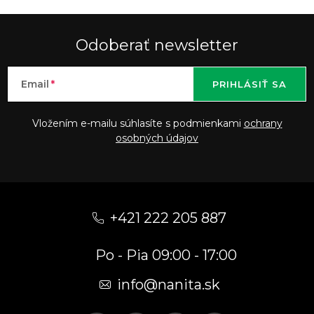
Odoberať newsletter
Email
PRIHLÁSIŤ SA
Vložením e-mailu súhlasíte s podmienkami
ochrany
osobných údajov
Z
á
+421 222 205 887
p
Po - Pia 09:00 - 17:00
ä
t
info
@
nanita.sk
i