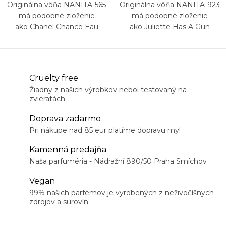
Originálna vôňa NANITA-565
Originálna vôňa NANITA-923
má podobné zloženie
má podobné zloženie
ako Chanel Chance Eau
ako Juliette Has A Gun
Fraiche
Romantina
Cruelty free
Žiadny z našich výrobkov nebol testovaný na
zvieratách
Doprava zadarmo
Pri nákupe nad 85 eur platíme dopravu my!
Kamenná predajňa
Naša parfuméria - Nádražní 890/50 Praha Smíchov
Vegan
99% našich parfémov je vyrobených z neživočíšnych
zdrojov a surovín