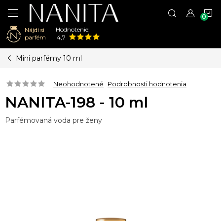
N
Hodnotenie:
Nájdi si
K
parfém
4,7
Prejsť
Mini parfémy 10 ml
na
obsah
Neohodnotené
Podrobnosti hodnotenia
NANITA-198 - 10 ml
Parfémovaná voda pre ženy