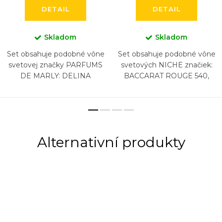
DETAIL
DETAIL
Skladom
Skladom
Set obsahuje podobné vône
Set obsahuje podobné vône
svetovej značky PARFUMS
svetových NICHE značiek:
DE MARLY: DELINA
BACCARAT ROUGE 540,
EXCLUSIF, HEROD, LAYTON,
BACCARAT ROUGE 540
PEGASUS, SAFAND,
EXTRAIT, CREED AVENTUS,
ATHALIA (6 x 5 ml)
BYREDO GYPSY WATER,
DIPTYQUE...