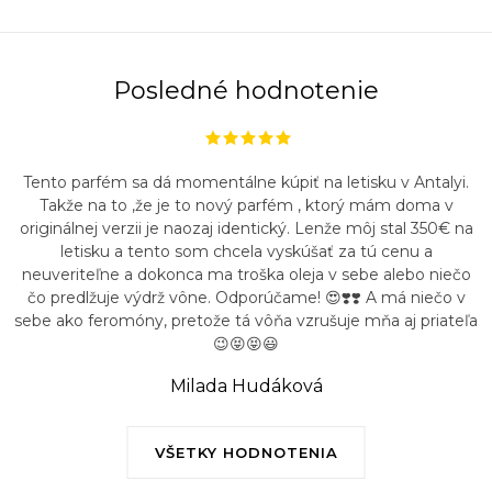
Posledné hodnotenie
Tento parfém sa dá momentálne kúpiť na letisku v Antalyi.
Takže na to ,že je to nový parfém , ktorý mám doma v
originálnej verzii je naozaj identický. Lenže môj stal 350€ na
letisku a tento som chcela vyskúšať za tú cenu a
neuveriteľne a dokonca ma troška oleja v sebe alebo niečo
čo predlžuje výdrž vône. Odporúčame! 😍❣️❣️ A má niečo v
sebe ako feromóny, pretože tá vôňa vzrušuje mňa aj priateľa
😉😝😝😃
Milada Hudáková
VŠETKY HODNOTENIA