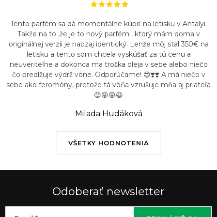
Tento parfém sa dá momentálne kúpiť na letisku v Antalyi.
Takže na to ,že je to nový parfém , ktorý mám doma v
originálnej verzii je naozaj identický. Lenže môj stal 350€ na
letisku a tento som chcela vyskúšať za tú cenu a
neuveriteľne a dokonca ma troška oleja v sebe alebo niečo
čo predlžuje výdrž vône. Odporúčame! 😍❣️❣️ A má niečo v
sebe ako feromóny, pretože tá vôňa vzrušuje mňa aj priateľa
😉😝😝😃
Milada Hudáková
VŠETKY HODNOTENIA
Odoberať newsletter