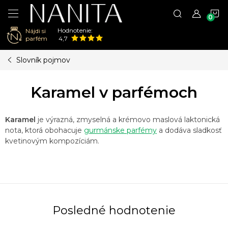
N
Hodnotenie:
Nájdi si
K
parfém
4,7
Prejsť
Slovník pojmov
na
obsah
Karamel v parfémoch
Karamel
je výrazná, zmyselná a krémovo maslová laktonická
nota, ktorá obohacuje
gurmánske parfémy
a dodáva sladkosť
kvetinovým kompozíciám.
Posledné hodnotenie