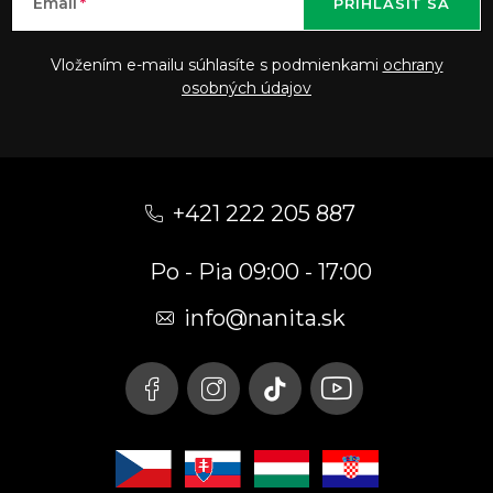
Email
PRIHLÁSIŤ SA
Vložením e-mailu súhlasíte s podmienkami
ochrany
osobných údajov
Z
á
+421 222 205 887
p
Po - Pia 09:00 - 17:00
ä
t
info
@
nanita.sk
i
e