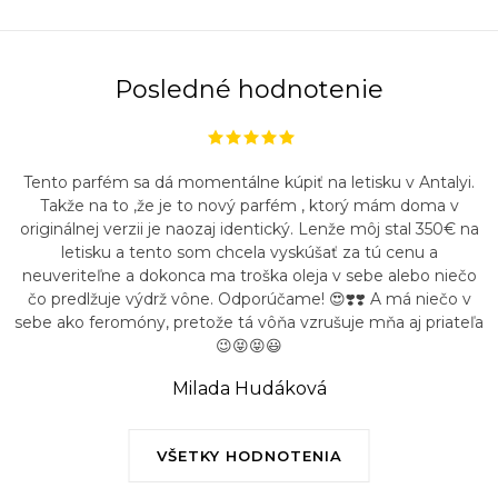
Posledné hodnotenie
Tento parfém sa dá momentálne kúpiť na letisku v Antalyi.
Takže na to ,že je to nový parfém , ktorý mám doma v
originálnej verzii je naozaj identický. Lenže môj stal 350€ na
letisku a tento som chcela vyskúšať za tú cenu a
neuveriteľne a dokonca ma troška oleja v sebe alebo niečo
čo predlžuje výdrž vône. Odporúčame! 😍❣️❣️ A má niečo v
sebe ako feromóny, pretože tá vôňa vzrušuje mňa aj priateľa
😉😝😝😃
Milada Hudáková
VŠETKY HODNOTENIA