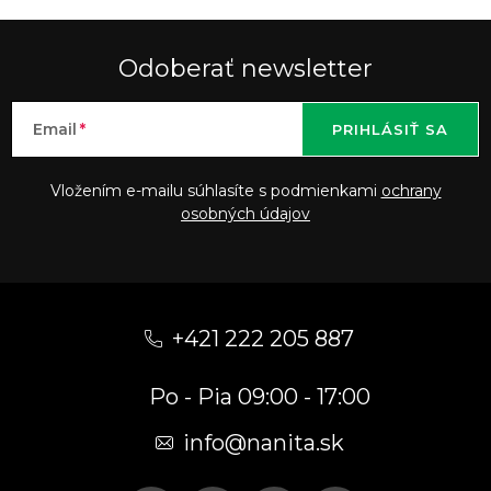
Odoberať newsletter
Email
PRIHLÁSIŤ SA
Vložením e-mailu súhlasíte s podmienkami
ochrany
osobných údajov
Z
á
+421 222 205 887
p
Po - Pia 09:00 - 17:00
ä
t
info
@
nanita.sk
i