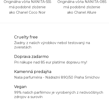
Originálna vôňa NANITA-555
Originálna vôňa NANITA-085
má podobné zloženie
má podobné zloženie
ako Chanel Coco Noir
ako Chanel Allure
Cruelty free
Žiadny z našich výrobkov nebol testovaný na
zvieratách
Doprava zadarmo
Pri nákupe nad 85 eur platíme dopravu my!
Kamenná predajňa
Naša parfuméria - Nádražní 890/50 Praha Smíchov
Vegan
99% našich parfémov je vyrobených z neživočíšnych
zdrojov a surovín