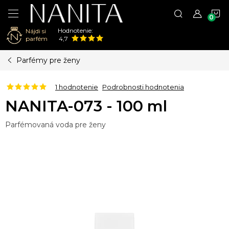
N
Hodnotenie:
Nájdi si
K
parfém
4,7
Prejsť
Parfémy pre ženy
na
obsah
1 hodnotenie
Podrobnosti hodnotenia
NANITA-073 - 100 ml
Parfémovaná voda pre ženy