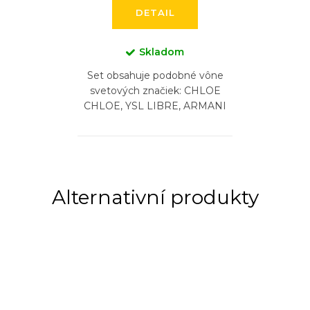
DETAIL
Skladom
Set obsahuje podobné vône
svetových značiek: CHLOE
CHLOE, YSL LIBRE, ARMANI
SI, LANCOME LA VIA EST
BELLE, CHANEL COCO
MADEMOISELLE,
CAROLINA...