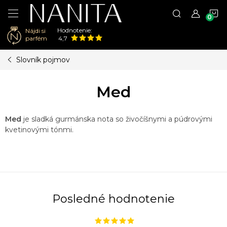
N
Hodnotenie:
Nájdi si
K
parfém
4,7
Prejsť
Slovník pojmov
na
obsah
Med
Med
je sladká gurmánska nota so živočíšnymi a púdrovými
kvetinovými tónmi.
Posledné hodnotenie