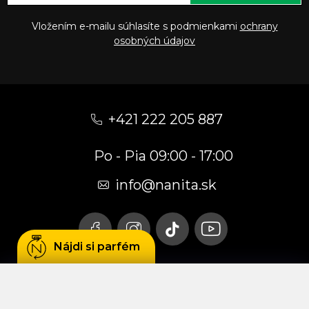
Vložením e-mailu súhlasíte s podmienkami
ochrany
osobných údajov
Z
á
+421 222 205 887
p
Po - Pia 09:00 - 17:00
ä
t
info
@
nanita.sk
i
e
Nájdi si parfém
Používame cookies, aby sme Vám umožnili
pohodlné prehliadanie webu a vďaka analýze