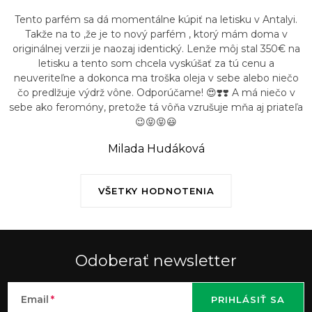
Tento parfém sa dá momentálne kúpiť na letisku v Antalyi.
Takže na to ,že je to nový parfém , ktorý mám doma v
originálnej verzii je naozaj identický. Lenže môj stal 350€ na
letisku a tento som chcela vyskúšať za tú cenu a
neuveriteľne a dokonca ma troška oleja v sebe alebo niečo
čo predlžuje výdrž vône. Odporúčame! 😍❣️❣️ A má niečo v
sebe ako feromóny, pretože tá vôňa vzrušuje mňa aj priateľa
😉😝😝😃
Milada Hudáková
VŠETKY HODNOTENIA
Odoberať newsletter
Email
PRIHLÁSIŤ SA