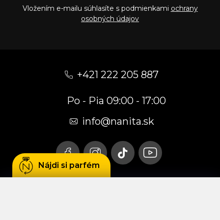
Vložením e-mailu súhlasíte s podmienkami
ochrany
osobných údajov
Z
á
+421 222 205 887
p
Po - Pia 09:00 - 17:00
ä
t
info
@
nanita.sk
i
e
Nájdi si parfém
Používame cookies, aby sme Vám umožnili
pohodlné prehliadanie webu a vďaka analýze
prevádzky webu neustále zlepšovali jeho funkcie,