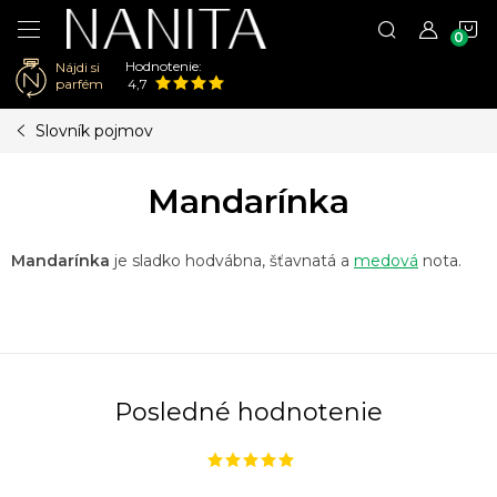
N
Hodnotenie:
Nájdi si
K
parfém
4,7
Prejsť
Slovník pojmov
na
obsah
Mandarínka
Mandarínka
je sladko hodvábna, šťavnatá a
medová
nota.
Posledné hodnotenie