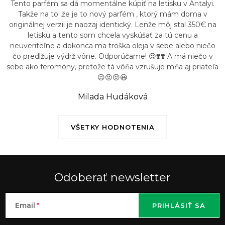
Tento parfém sa dá momentálne kúpiť na letisku v Antalyi.
Takže na to ,že je to nový parfém , ktorý mám doma v
originálnej verzii je naozaj identický. Lenže môj stal 350€ na
letisku a tento som chcela vyskúšať za tú cenu a
neuveriteľne a dokonca ma troška oleja v sebe alebo niečo
čo predlžuje výdrž vône. Odporúčame! 😍❣️❣️ A má niečo v
sebe ako feromóny, pretože tá vôňa vzrušuje mňa aj priateľa
😉😝😝😃
Milada Hudáková
VŠETKY HODNOTENIA
Odoberať newsletter
Email
PRIHLÁSIŤ SA