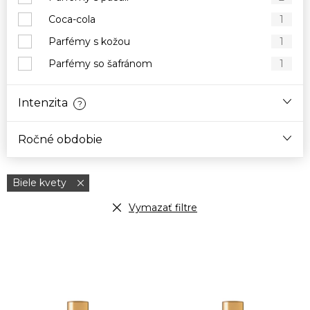
Coca-cola
1
Parfémy s kožou
1
Parfémy so šafránom
1
Intenzita
?
Ročné obdobie
Biele kvety
Vymazať filtre
V
ý
p
i