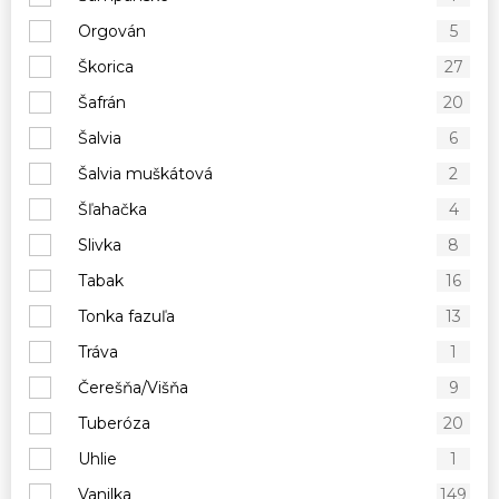
Orgován
5
Škorica
27
Šafrán
20
Šalvia
6
Šalvia muškátová
2
Šľahačka
4
Slivka
8
Tabak
16
Tonka fazuľa
13
Tráva
1
Čerešňa/Višňa
9
Tuberóza
20
Uhlie
1
Vanilka
149