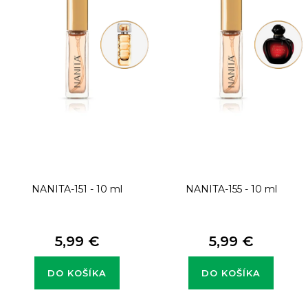
s
p
r
o
d
u
k
t
NANITA-151 - 10 ml
NANITA-155 - 10 ml
o
v
5,99 €
5,99 €
DO KOŠÍKA
DO KOŠÍKA