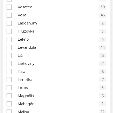
Kosatec
39
Koža
45
Labdanum
2
Hľuzovka
3
Lekno
4
Levanduľa
44
Liči
12
Liehoviny
14
Ľalia
6
Limetka
7
Lotos
3
Magnólia
6
Mahagón
1
Malina
12