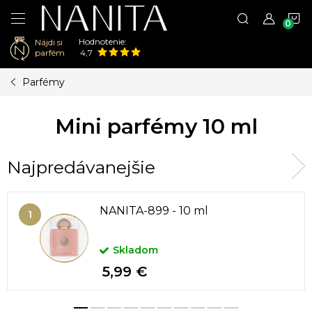
N
Hodnotenie:
Nájdi si
K
parfém
4,7
Prejsť
Parfémy
na
obsah
Mini parfémy 10 ml
Najpredávanejšie
NANITA-899 - 10 ml
Skladom
5,99 €