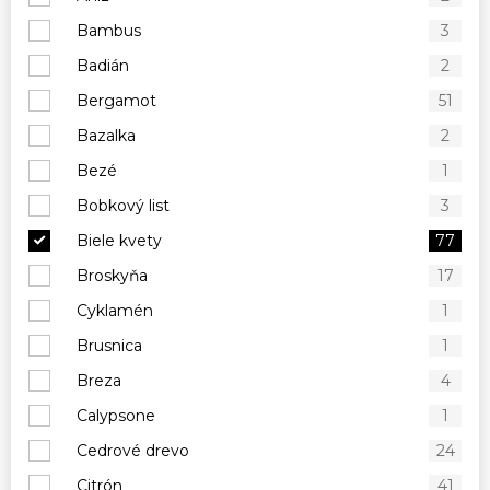
Bambus
3
Badián
2
Bergamot
51
Bazalka
2
Bezé
1
Bobkový list
3
Biele kvety
77
Broskyňa
17
Cyklamén
1
Brusnica
1
Breza
4
Calypsone
1
Cedrové drevo
24
Citrón
41