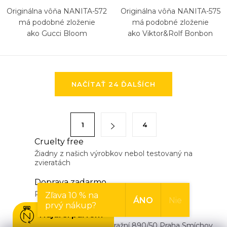
Originálna vôňa NANITA-572
Originálna vôňa NANITA-575
má podobné zloženie
má podobné zloženie
ako Gucci Bloom
ako Viktor&Rolf Bonbon
O
NAČÍTAŤ 24 ĎALŠÍCH
v
l
á
S
1
4
d
t
a
Cruelty free
r
Žiadny z našich výrobkov nebol testovaný na
c
á
zvieratách
i
n
e
Doprava zadarmo
k
p
Pri nákupe nad 85 eur platíme dopravu my!
Zľava 10 % na
o
ÁNO
Nie
prvý nákup?
r
v
Kamenná predajňa
Nájdi si parfém
v
Naša parfuméria - Nádražní 890/50 Praha Smíchov