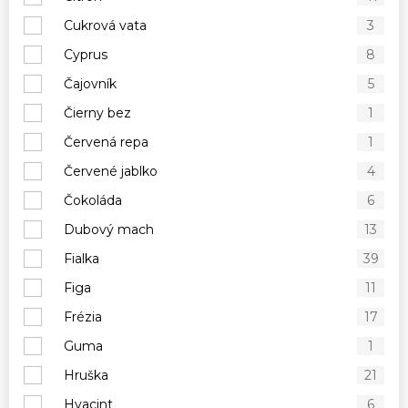
Cukrová vata
3
Cyprus
8
Čajovník
5
Čierny bez
1
Červená repa
1
Červené jablko
4
Čokoláda
6
Dubový mach
13
Fialka
39
Figa
11
Frézia
17
Guma
1
Hruška
21
Hyacint
6