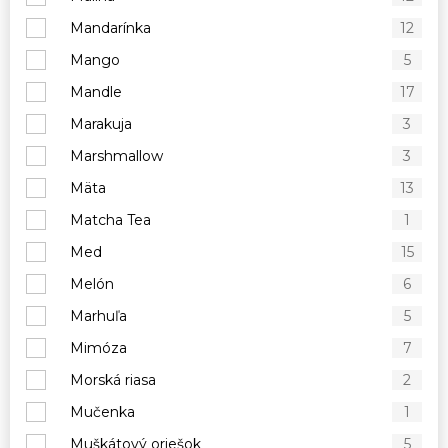
Mandarínka
12
Mango
5
Mandle
17
Marakuja
3
Marshmallow
3
Mäta
13
Matcha Tea
1
Med
15
Melón
6
Marhuľa
5
Mimóza
7
Morská riasa
2
Mučenka
1
Muškátový oriešok
5