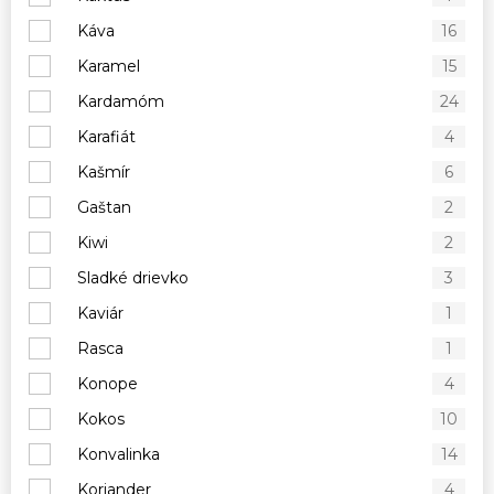
Káva
16
Karamel
15
Kardamóm
24
Karafiát
4
Kašmír
6
Gaštan
2
Kiwi
2
Sladké drievko
3
Kaviár
1
Rasca
1
Konope
4
Kokos
10
Konvalinka
14
Koriander
4