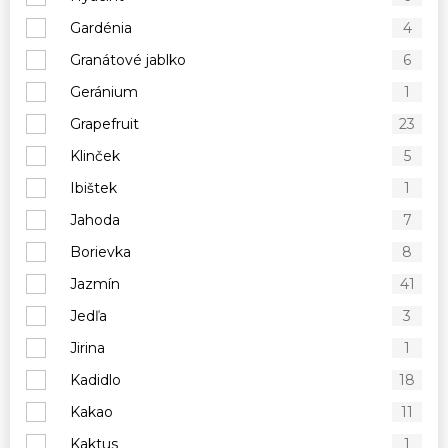
Gardénia
4
Granátové jablko
6
Geránium
1
Grapefruit
23
Klinček
5
Ibištek
1
Jahoda
7
Borievka
8
Jazmín
41
Jedľa
3
Jirina
1
Kadidlo
18
Kakao
11
Kaktus
1