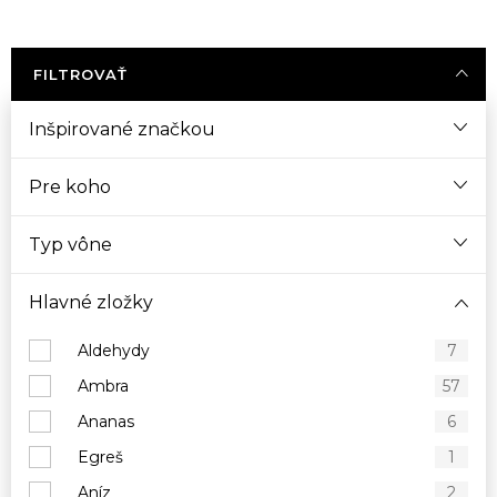
FILTROVAŤ
Inšpirované značkou
Pre koho
Typ vône
Hlavné zložky
Aldehydy
7
Ambra
57
Ananas
6
Egreš
1
Aníz
2