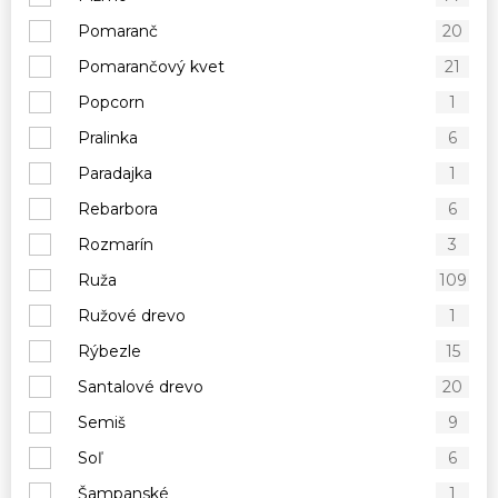
Pomaranč
20
Pomarančový kvet
21
Popcorn
1
Pralinka
6
Paradajka
1
Rebarbora
6
Rozmarín
3
Ruža
109
Ružové drevo
1
Rýbezle
15
Santalové drevo
20
Semiš
9
Soľ
6
Šampanské
1