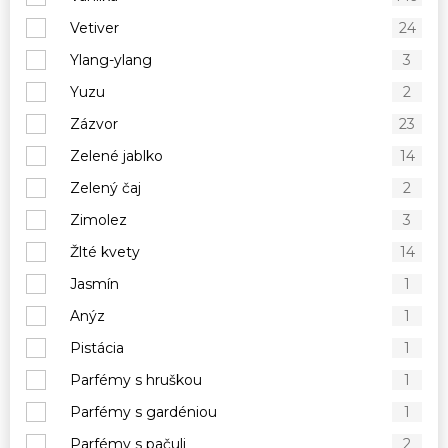
Vetiver
24
Ylang-ylang
3
Yuzu
2
Zázvor
23
Zelené jablko
14
Zelený čaj
2
Zimolez
3
Žlté kvety
14
Jasmín
1
Anýz
1
Pistácia
1
Parfémy s hruškou
1
Parfémy s gardéniou
1
Parfémy s pačuli
2