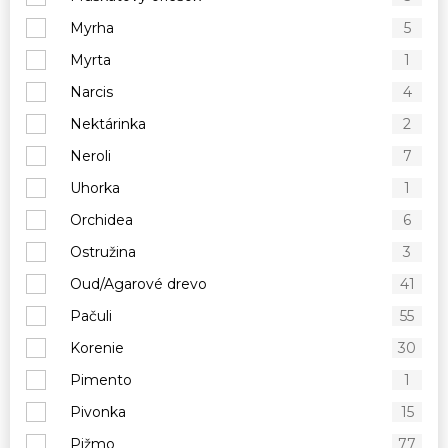
Myrha
5
Myrta
1
Narcis
4
Nektárinka
2
Neroli
7
Uhorka
1
Orchidea
6
Ostružina
3
Oud/Agarové drevo
41
Pačuli
55
Korenie
30
Pimento
1
Pivonka
15
Pižmo
77