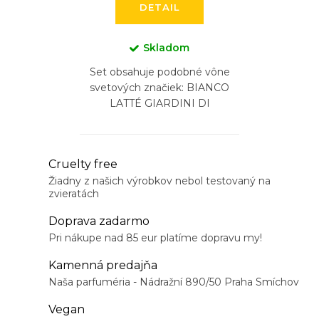
DETAIL
Skladom
Set obsahuje podobné vône
svetových značiek: BIANCO
LATTÉ GIARDINI DI
TOSCANA, BURBERRY
GODDESS, KAYALI YUM
PISTACHIO GELATO...
O
Cruelty free
v
Žiadny z našich výrobkov nebol testovaný na
zvieratách
l
á
Doprava zadarmo
d
Pri nákupe nad 85 eur platíme dopravu my!
a
Kamenná predajňa
c
Naša parfuméria - Nádražní 890/50 Praha Smíchov
i
Vegan
e