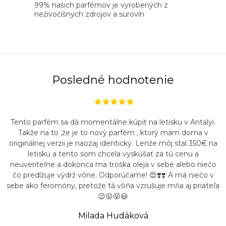
99% našich parfémov je vyrobených z
p
neživočíšnych zdrojov a surovín
r
v
k
y
v
Posledné hodnotenie
ý
p
i
Tento parfém sa dá momentálne kúpiť na letisku v Antalyi.
s
Takže na to ,že je to nový parfém , ktorý mám doma v
u
originálnej verzii je naozaj identický. Lenže môj stal 350€ na
letisku a tento som chcela vyskúšať za tú cenu a
neuveriteľne a dokonca ma troška oleja v sebe alebo niečo
čo predlžuje výdrž vône. Odporúčame! 😍❣️❣️ A má niečo v
sebe ako feromóny, pretože tá vôňa vzrušuje mňa aj priateľa
😉😝😝😃
Milada Hudáková