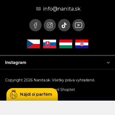
ä
t
info
@
nanita.sk
i
e
Instagram
Copyright 2026
Nanita.sk
. Všetky práva vyhradené.
Vytvoril Shoptet
Nájdi si parfém
Používame cookies, aby sme Vám umožnili
pohodlné prehliadanie webu a vďaka analýze