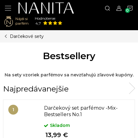
N
Hodnotenie:
Nájdi si
K
parfém
4,7
Prejsť
Darčekové sety
na
obsah
Bestsellery
Na sety vzoriek parfémov sa nevzťahujú zľavové kupóny.
Najpredávanejšie
Darčekový set parfémov -Mix-
Bestsellers No.1
Skladom
13,99 €