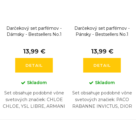
u
k
t
Darčekový set parfémov -
Darčekový set parfémov -
o
Dámsky - Bestsellers No.1
Pánsky - Bestsellers No.1
v
13,99 €
13,99 €
DETAIL
DETAIL
Skladom
Skladom
Set obsahuje podobné vône
Set obsahuje podobné vône
svetových značiek: CHLOE
svetových značiek: PACO
CHLOE, YSL LIBRE, ARMANI
RABANNE INVICTUS, DIOR
SI, LANCOME LA VIA EST
SAUVAGE, NASOMATTO
BELLE, CHANEL COCO
BLACK AFGAN, ARMANI
MADEMOISELLE,
ACQUA DI GIO, CHANEL
CAROLINA...
BLEU, HUGO...