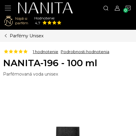
N
Hodnotenie:
Nájdi si
K
parfém
4,7
Prejsť
Parfémy Unisex
na
obsah
1 hodnotenie
Podrobnosti hodnotenia
NANITA-196 - 100 ml
Parfémovaná voda unisex