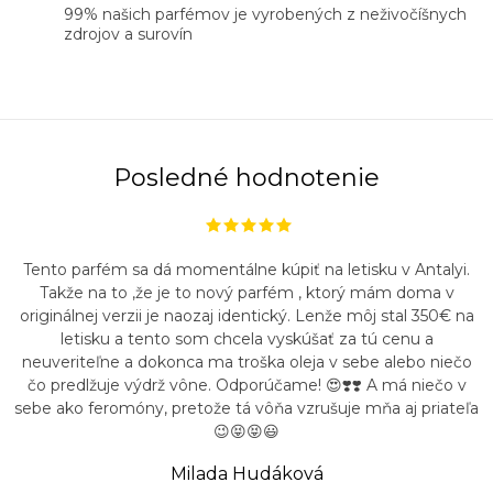
99% našich parfémov je vyrobených z neživočíšnych
zdrojov a surovín
Posledné hodnotenie
Tento parfém sa dá momentálne kúpiť na letisku v Antalyi.
Takže na to ,že je to nový parfém , ktorý mám doma v
originálnej verzii je naozaj identický. Lenže môj stal 350€ na
letisku a tento som chcela vyskúšať za tú cenu a
neuveriteľne a dokonca ma troška oleja v sebe alebo niečo
čo predlžuje výdrž vône. Odporúčame! 😍❣️❣️ A má niečo v
sebe ako feromóny, pretože tá vôňa vzrušuje mňa aj priateľa
😉😝😝😃
Milada Hudáková