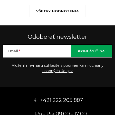
VŠETKY HODNOTENIA
Odoberať newsletter
Email
PRIHLÁSIŤ SA
Vložením e-mailu súhlasíte s podmienkami
ochrany
osobných údajov
Z
á
+421 222 205 887
p
Po - Pia 09:00 - 17:00