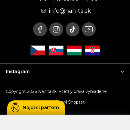
ä
t
info
@
nanita.sk
i
e
Instagram
Copyright 2026
Nanita.sk
. Všetky práva vyhradené.
Vytvoril Shoptet
Nájdi si parfém
Používame cookies, aby sme Vám umožnili
pohodlné prehliadanie webu a vďaka analýze