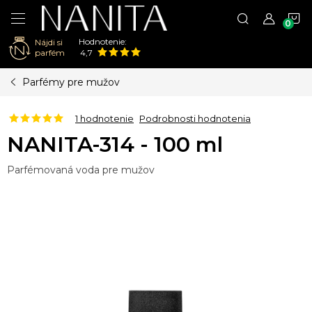
N
Hodnotenie:
Nájdi si
K
parfém
4,7
Prejsť
Parfémy pre mužov
na
obsah
1 hodnotenie
Podrobnosti hodnotenia
NANITA-314 - 100 ml
Parfémovaná voda pre mužov