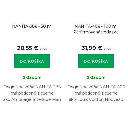
NANITA-386 - 30 ml
NANITA-406 - 100 ml
Parfémovaná voda pre
mužov
20,55 €
31,99 €
/ ks
/ ks
DO KOŠÍKA
DO KOŠÍKA
Skladom
Skladom
Originálna vôňa NANITA-386
Originálna vôňa NANITA-406
má podobné zloženie
má podobné zloženie
ako Amouage Interlude Man
ako Louis Vuitton Nouveau
Monde