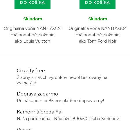
DO KOŠÍKA
DO KOŠÍKA
Skladom
Skladom
Originálna vôňa NANITA-324
Originálna vôňa NANITA-304
má podobné zloženie
má podobné zloženie
ako Louis Vuitton
ako Tom Ford Noir
L'Immensité
Cruelty free
Žiadny z našich výrobkov nebol testovaný na
zvieratách
Doprava zadarmo
Pri nákupe nad 85 eur platíme dopravu my!
Kamenná predajňa
Naša parfuméria - Nádražní 890/50 Praha Smíchov
Vegan