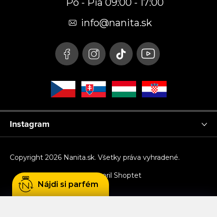
Po - Pia 09:00 - 17:00
ä
t
info
@
nanita.sk
i
e
Instagram
Copyright 2026
Nanita.sk
. Všetky práva vyhradené.
Vytvoril Shoptet
Nájdi si parfém
Používame cookies, aby sme Vám umožnili