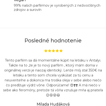
99% našich parfémov je vyrobených z neživočíšnych
zdrojov a surovín
Posledné hodnotenie
Tento parfém sa dá momentálne kúpiť na letisku v Antalyi.
Takže na to ,že je to nový parfém , ktorý mám doma v
originálnej verzii je naozaj identický. Lenže môj stal 350€ na
letisku a tento som chcela vyskúšať za tú cenu a
neuveriteľne a dokonca ma troška oleja v sebe alebo niečo
čo predlžuje výdrž vône. Odporúčame! 😍❣️❣️ A má niečo v
sebe ako feromóny, pretože tá vôňa vzrušuje mňa aj priateľa
😉😝😝😃
Milada Hudáková