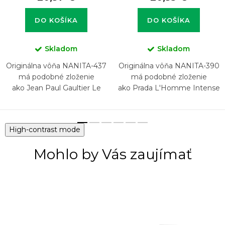
DO KOŠÍKA
DO KOŠÍKA
Skladom
Skladom
Originálna vôňa NANITA-437
Originálna vôňa NANITA-390
má podobné zloženie
má podobné zloženie
ako Jean Paul Gaultier Le
ako Prada L'Homme Intense
Male Elixir
High-contrast mode
Mohlo by Vás zaujímať