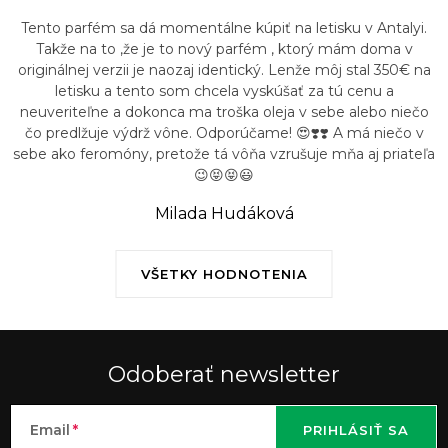
Tento parfém sa dá momentálne kúpiť na letisku v Antalyi.
Takže na to ,že je to nový parfém , ktorý mám doma v
originálnej verzii je naozaj identický. Lenže môj stal 350€ na
letisku a tento som chcela vyskúšať za tú cenu a
neuveriteľne a dokonca ma troška oleja v sebe alebo niečo
čo predlžuje výdrž vône. Odporúčame! 😍❣️❣️ A má niečo v
sebe ako feromóny, pretože tá vôňa vzrušuje mňa aj priateľa
😉😝😝😃
Milada Hudáková
VŠETKY HODNOTENIA
Odoberať newsletter
Email
PRIHLÁSIŤ SA