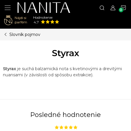
N
Hodnotenie:
Nájdi si
K
parfém
4,7
Prejsť
Slovník pojmov
na
obsah
Styrax
Styrax
je suchá balzamická nota s kvetinovými a drevitými
nuansami (v závislosti od spôsobu extrakcie).
Posledné hodnotenie