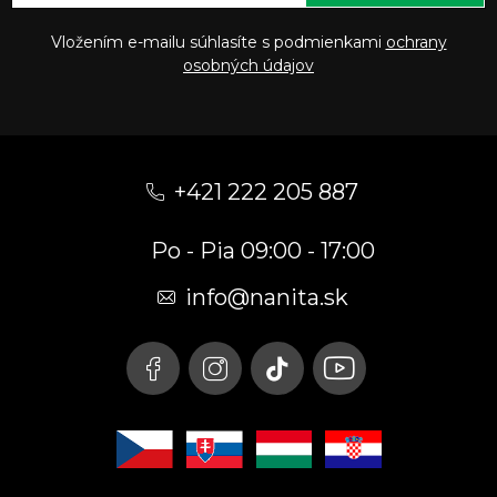
Vložením e-mailu súhlasíte s podmienkami
ochrany
osobných údajov
Z
á
+421 222 205 887
p
Po - Pia 09:00 - 17:00
ä
t
info
@
nanita.sk
i
e