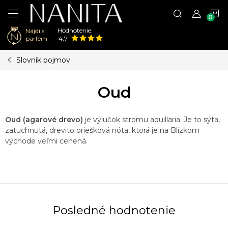
N
Hodnotenie:
Nájdi si
K
parfém
4,7
Prejsť
Slovník pojmov
na
obsah
Oud
Oud (agarové drevo)
je výlučok stromu aquillaria. Je to sýta,
zatuchnutá, drevito oriešková nóta, ktorá je na Blízkom
východe veľmi cenená.
Posledné hodnotenie