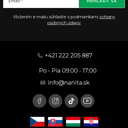
Email
PRIHLÁSIŤ SA
Vložením e-mailu súhlasíte s podmienkami
ochrany
osobných údajov
Z
á
+421 222 205 887
p
Po - Pia 09:00 - 17:00
ä
t
info
@
nanita.sk
i
e