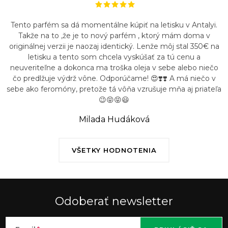
Tento parfém sa dá momentálne kúpiť na letisku v Antalyi.
Takže na to ,že je to nový parfém , ktorý mám doma v
originálnej verzii je naozaj identický. Lenže môj stal 350€ na
letisku a tento som chcela vyskúšať za tú cenu a
neuveriteľne a dokonca ma troška oleja v sebe alebo niečo
čo predlžuje výdrž vône. Odporúčame! 😍❣️❣️ A má niečo v
sebe ako feromóny, pretože tá vôňa vzrušuje mňa aj priateľa
😉😝😝😃
Milada Hudáková
VŠETKY HODNOTENIA
Odoberať newsletter