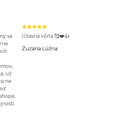
my sa
Úžasná vôňa 🥰❤️👍
rne
Zuzana Lúžna
núť.
émov,
a, už
za ne
Keď
-shope,
nosti.