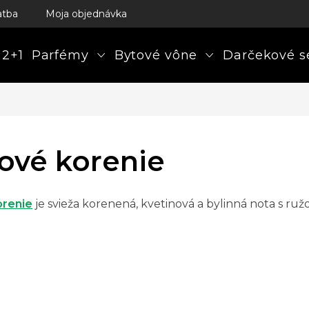
atba
Moja objednávka
 2+1
Parfémy
Bytové vône
Darčekové s
ové korenie
orenie
je svieža korenená, kvetinová a bylinná nota s r