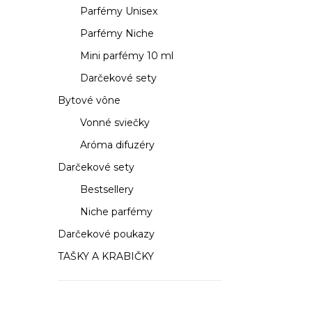
a
Parfémy Unisex
n
Parfémy Niche
e
Mini parfémy 10 ml
Darčekové sety
l
Bytové vône
Vonné sviečky
Aróma difuzéry
Darčekové sety
Bestsellery
Niche parfémy
Darčekové poukazy
TAŠKY A KRABIČKY