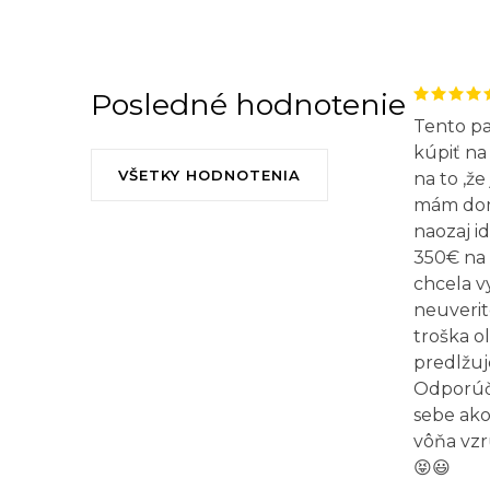
Posledné hodnotenie
Tento p
kúpiť na 
VŠETKY HODNOTENIA
na to ,že
mám doma
naozaj id
350€ na 
chcela v
neuverit
troška o
predlžuj
Odporúča
sebe ako
vôňa vzr
😝😃