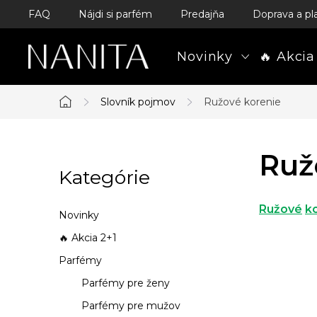
Prejsť
FAQ
Nájdi si parfém
Predajňa
Doprava a pl
na
obsah
Novinky
🔥 Akcia
Slovník pojmov
Ružové korenie
Domov
B
Ruž
Kategórie
Preskočiť
o
kategórie
č
Ružové
k
Novinky
n
🔥 Akcia 2+1
Parfémy
ý
Parfémy pre ženy
p
Parfémy pre mužov