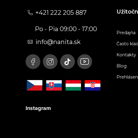
á
Užitoč
+421 222 205 887
p
Po - Pia 09:00 - 17:00
ä
Predajňa
t
info
@
nanita.sk
Často kla
i
Kontakty
e
Blog
Prehlásen
Instagram