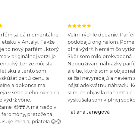
arfém sa dá momentálne
Veľmi rýchle dodanie. Parfé
letisku v Antalyi. Takže
podobajú originálom. Pome
 je to nový parfém , ktorý
dlhá výdrž. Nemám čo vytk
 v originálnej verzii je
Skôr som milo prekvapená.
entický. Lenže môj stal
Nepoužívam náhražky parf
letisku a tento som
ale tie, ktoré som si objednal
yskúšať za tú cenu a
sa žiaľ nevyrábajú a neviem 
eľne a dokonca ma
nájsť adekvátnu náhradu. 
leja v sebe alebo niečo čo
som ich objavila na tomto e
e výdrž vône.
vyskúšala som k plnej spokoj
me! 😍❣️❣️ A má niečo v
Tatiana Janegová
 feromóny, pretože tá
ušuje mňa aj priateľa 😉😝