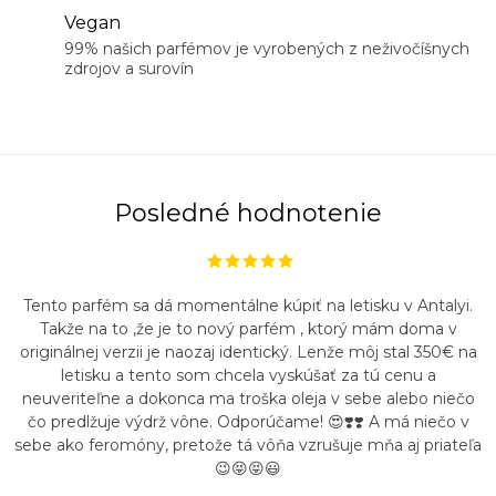
Vegan
99% našich parfémov je vyrobených z neživočíšnych
zdrojov a surovín
Posledné hodnotenie
Tento parfém sa dá momentálne kúpiť na letisku v Antalyi.
Takže na to ,že je to nový parfém , ktorý mám doma v
originálnej verzii je naozaj identický. Lenže môj stal 350€ na
letisku a tento som chcela vyskúšať za tú cenu a
neuveriteľne a dokonca ma troška oleja v sebe alebo niečo
čo predlžuje výdrž vône. Odporúčame! 😍❣️❣️ A má niečo v
sebe ako feromóny, pretože tá vôňa vzrušuje mňa aj priateľa
😉😝😝😃