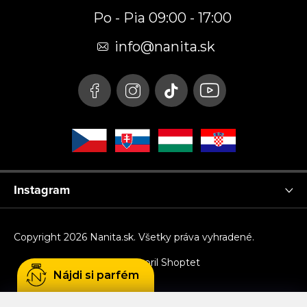
p
Po - Pia 09:00 - 17:00
ä
t
info
@
nanita.sk
i
e
Instagram
Copyright 2026
Nanita.sk
. Všetky práva vyhradené.
Vytvoril Shoptet
Nájdi si parfém