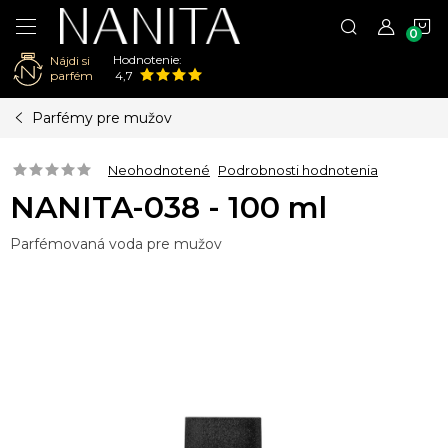
N
Hodnotenie:
Nájdi si
K
parfém
4,7
Prejsť
Parfémy pre mužov
na
obsah
Neohodnotené
Podrobnosti hodnotenia
NANITA-038 - 100 ml
Parfémovaná voda pre mužov