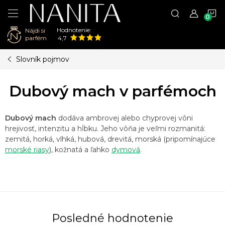
N
Hodnotenie:
Nájdi si
K
parfém
4,7
Prejsť
Slovník pojmov
na
obsah
Dubový mach v parfémoch
Dubový mach
dodáva ambrovej alebo chyprovej vôni
hrejivosť, intenzitu a hĺbku. Jeho vôňa je veľmi rozmanitá:
zemitá, horká, vlhká, hubová, drevitá, morská (pripomínajúce
morské riasy
), kožnatá a ľahko
dymová
.
Posledné hodnotenie