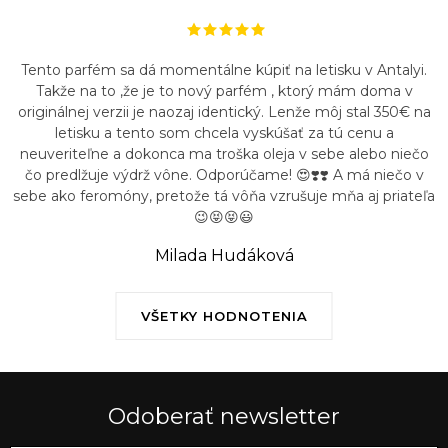
Tento parfém sa dá momentálne kúpiť na letisku v Antalyi.
Takže na to ,že je to nový parfém , ktorý mám doma v
originálnej verzii je naozaj identický. Lenže môj stal 350€ na
letisku a tento som chcela vyskúšať za tú cenu a
neuveriteľne a dokonca ma troška oleja v sebe alebo niečo
čo predlžuje výdrž vône. Odporúčame! 😍❣️❣️ A má niečo v
sebe ako feromóny, pretože tá vôňa vzrušuje mňa aj priateľa
😉😝😝😃
Milada Hudáková
VŠETKY HODNOTENIA
Odoberať newsletter