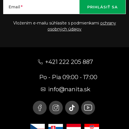
Email
PRIHLÁSIŤ SA
Vložením e-mailu súhlasíte s podmienkami
ochrany
osobných údajov
Z
á
+421 222 205 887
p
Po - Pia 09:00 - 17:00
ä
t
info
@
nanita.sk
i
e