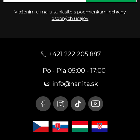
Vložením e-mailu súhlasíte s podmienkami
ochrany
osobných údajov
Z
á
+421 222 205 887
p
Po - Pia 09:00 - 17:00
ä
t
info
@
nanita.sk
i
e