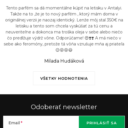
Tento parfém sa dá momentálne kúpiť na letisku v Antalyi.
Takže na to ,že je to nový parfém , ktorý mám doma v
originálnej verzii je naozaj identický. Lenže môj stal 350€ na
letisku a tento som chcela vyskúšať za tú cenu a
neuveriteľne a dokonca ma troška oleja v sebe alebo niečo
čo predlžuje výdrž vône. Odporúčame! 😍❣️❣️ A má niečo v
sebe ako feromóny, pretože tá vôňa vzrušuje mňa aj priateľa
😉😝😝😃
Milada Hudáková
VŠETKY HODNOTENIA
Odoberať newsletter
Email
PRIHLÁSIŤ SA