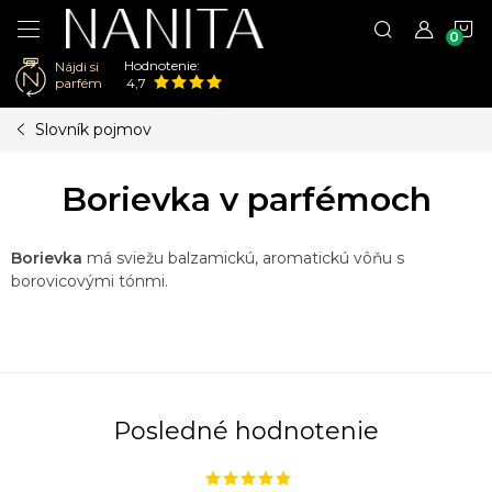
N
Hodnotenie:
Nájdi si
K
parfém
4,7
Prejsť
Slovník pojmov
na
obsah
Borievka v parfémoch
Borievka
má sviežu balzamickú, aromatickú vôňu s
borovicovými tónmi.
Posledné hodnotenie