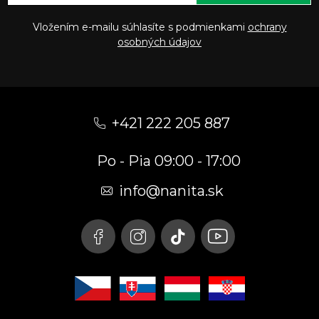
Vložením e-mailu súhlasíte s podmienkami
ochrany
osobných údajov
Z
á
+421 222 205 887
p
Po - Pia 09:00 - 17:00
ä
t
info
@
nanita.sk
i
e