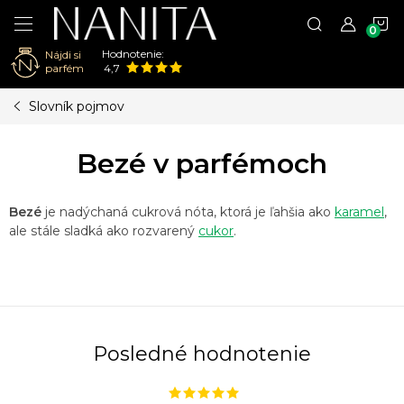
N
Hodnotenie:
Nájdi si
K
parfém
4,7
Prejsť
Slovník pojmov
na
obsah
Bezé v parfémoch
Bezé
je nadýchaná cukrová nóta, ktorá je ľahšia ako
karamel
,
ale stále sladká ako rozvarený
cukor
.
Posledné hodnotenie