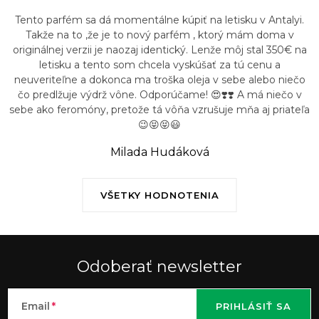
Tento parfém sa dá momentálne kúpiť na letisku v Antalyi.
Takže na to ,že je to nový parfém , ktorý mám doma v
originálnej verzii je naozaj identický. Lenže môj stal 350€ na
letisku a tento som chcela vyskúšať za tú cenu a
neuveriteľne a dokonca ma troška oleja v sebe alebo niečo
čo predlžuje výdrž vône. Odporúčame! 😍❣️❣️ A má niečo v
sebe ako feromóny, pretože tá vôňa vzrušuje mňa aj priateľa
😉😝😝😃
Milada Hudáková
VŠETKY HODNOTENIA
Odoberať newsletter
Email
PRIHLÁSIŤ SA