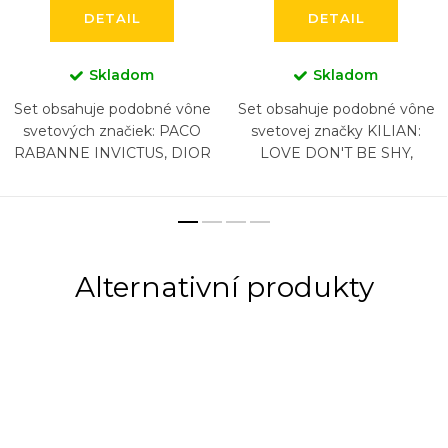
DETAIL
DETAIL
Skladom
Skladom
Set obsahuje podobné vône
Set obsahuje podobné vône
svetových značiek: PACO
svetovej značky KILIAN:
RABANNE INVICTUS, DIOR
LOVE DON'T BE SHY,
SAUVAGE, NASOMATTO
VOULEZ-VOUS COUCHER
BLACK AFGAN, ARMANI
AVEC MOI, FLOWER OF
ACQUA DI GIO, CHANEL
IMMORTALITY, PURE OUD,
BLEU, HUGO...
LOVE EAU...