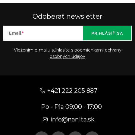
Odoberať newsletter
Email
PRIHLÁSIŤ SA
Vložením e-mailu súhlasíte s podmienkami
ochrany
osobných údajov
Z
á
+421 222 205 887
p
Po - Pia 09:00 - 17:00
ä
t
info
@
nanita.sk
i