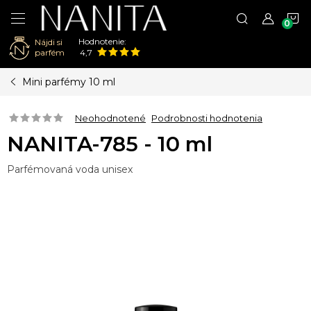
N
Hodnotenie:
Nájdi si
K
parfém
4,7
Prejsť
Mini parfémy 10 ml
na
obsah
Neohodnotené
Podrobnosti hodnotenia
NANITA-785 - 10 ml
Parfémovaná voda unisex