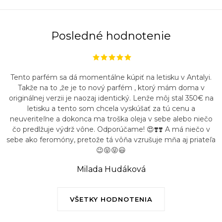
Posledné hodnotenie
Tento parfém sa dá momentálne kúpiť na letisku v Antalyi.
Takže na to ,že je to nový parfém , ktorý mám doma v
originálnej verzii je naozaj identický. Lenže môj stal 350€ na
letisku a tento som chcela vyskúšať za tú cenu a
neuveriteľne a dokonca ma troška oleja v sebe alebo niečo
čo predlžuje výdrž vône. Odporúčame! 😍❣️❣️ A má niečo v
sebe ako feromóny, pretože tá vôňa vzrušuje mňa aj priateľa
😉😝😝😃
Milada Hudáková
VŠETKY HODNOTENIA