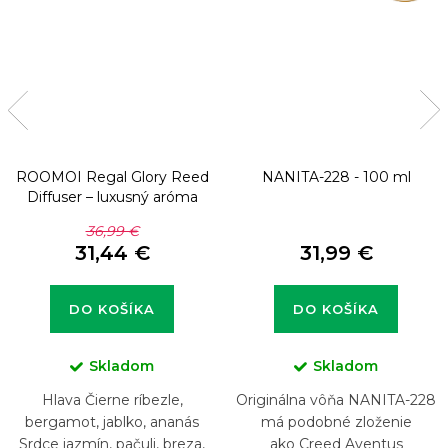
ROOMOI Regal Glory Reed
NANITA-228 - 100 ml
Diffuser – luxusný aróma
difuzér 500ml
36,99 €
31,44 €
31,99 €
DO KOŠÍKA
DO KOŠÍKA
Skladom
Skladom
Hlava Čierne ríbezle,
Originálna vôňa NANITA-228
bergamot, jablko, ananás
má podobné zloženie
Srdce jazmín, pačuli, breza,
ako Creed Aventus