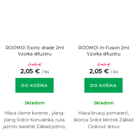
ROOMOI Exotic shade 2ml
ROOMOI In-Fusion 2ml
Vzorka difuzéru
Vzorka difuzéru
2,45 €
2,45 €
2,05 €
2,05 €
/ ks
/ ks
DO KOŠÍKA
DO KOŠÍKA
Skladom
Skladom
Hlava čierne korenie , ylang-
Hlava krvavý pomaranč,
ylang Srdce Konvalinka, ruža,
škorica Srdce klinček Základ
jazmín, karafiát Základ pižmo,
Cédrové drevo
vanilka, ambra, cédrové drevo