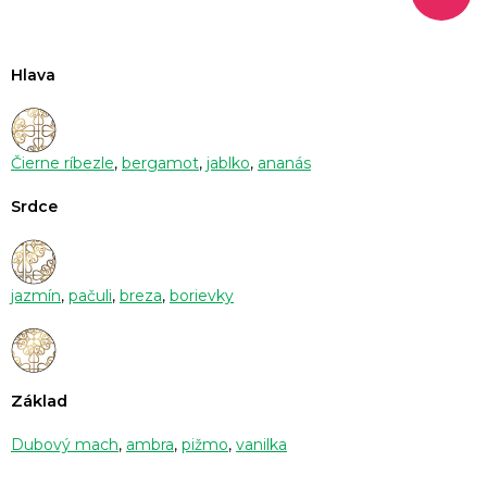
Hlava
Čierne ríbezle
,
bergamot
,
jablko
,
ananás
Srdce
jazmín
,
pačuli
,
breza
,
borievky
Základ
Dubový mach
,
ambra
,
pižmo
,
vanilka