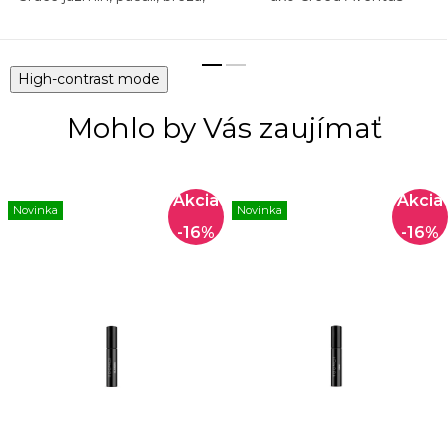
borievky Základ Dubový
mach, ambra,...
High-contrast mode
Mohlo by Vás zaujímať
Novinka
Novinka
-16%
-16%