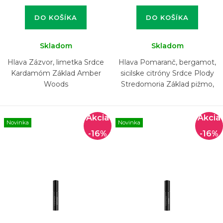
DO KOŠÍKA
DO KOŠÍKA
Skladom
Skladom
Hlava Zázvor, limetka Srdce
Hlava Pomaranč, bergamot,
Kardamóm Základ Amber
sicilske citróny Srdce Plody
Woods
Stredomoria Základ pižmo,
vanilka, ambra
Novinka
Novinka
-16%
-16%