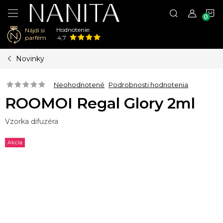
N
Hodnotenie:
Nájdi si
K
parfém
4,7
Prejsť
Novinky
na
obsah
Neohodnotené
Podrobnosti hodnotenia
ROOMOI Regal Glory 2ml
Vzorka difuzéra
Akcia