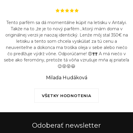
Tento parfém sa dá momentálne kúpiť na letisku v Antalyi.
Takže na to ,že je to nový parfém , ktorý mám doma v
originálnej verzii je naozaj identický. Lenže môj stal 350€ na
letisku a tento som chcela vyskúšať za tú cenu a
neuveriteľne a dokonca ma troška oleja v sebe alebo niečo
čo predlžuje výdrž vône. Odporúčame! 😍❣️❣️ A má niečo v
sebe ako feromóny, pretože tá vôňa vzrušuje mňa aj priateľa
😉😝😝😃
Milada Hudáková
VŠETKY HODNOTENIA
Odoberať newsletter