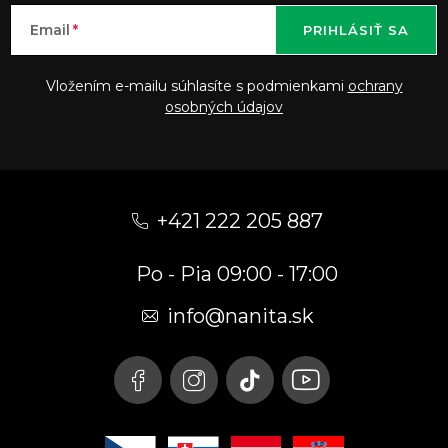
Email
PRIHLÁSIŤ SA
Vložením e-mailu súhlasíte s podmienkami
ochrany
osobných údajov
Z
á
+421 222 205 887
p
Po - Pia 09:00 - 17:00
ä
t
info
@
nanita.sk
i
e