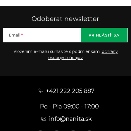
Odoberať newsletter
Email
PRIHLÁSIŤ SA
Vložením e-mailu súhlasíte s podmienkami
ochrany
osobných údajov
Z
á
+421 222 205 887
p
Po - Pia 09:00 - 17:00
ä
t
info
@
nanita.sk
i