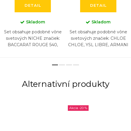
DETAIL
DETAIL
Skladom
Skladom
Set obsahuje podobné vône
Set obsahuje podobné vône
svetových NICHE značiek:
svetových značiek: CHLOE
BACCARAT ROUGE 540,
CHLOE, YSL LIBRE, ARMANI
BACCARAT ROUGE 540
SI, LANCOME LA VIA EST
EXTRAIT, CREED AVENTUS,
BELLE, CHANEL COCO
BYREDO GYPSY WATER,
MADEMOISELLE,
DIPTYQUE...
CAROLINA...
-20 %