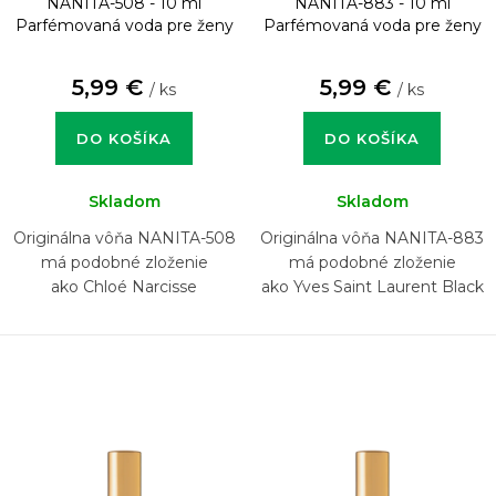
NANITA-508 - 10 ml
NANITA-883 - 10 ml
Parfémovaná voda pre ženy
Parfémovaná voda pre ženy
5,99 €
5,99 €
/ ks
/ ks
DO KOŠÍKA
DO KOŠÍKA
Skladom
Skladom
Originálna vôňa NANITA-508
Originálna vôňa NANITA-883
má podobné zloženie
má podobné zloženie
ako Chloé Narcisse
ako Yves Saint Laurent Black
Opium Over Red