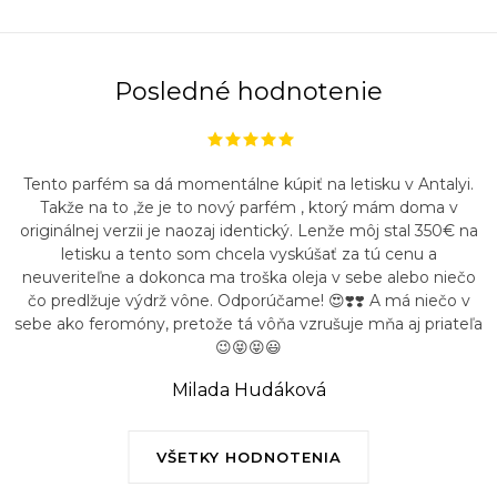
Posledné hodnotenie
Tento parfém sa dá momentálne kúpiť na letisku v Antalyi.
Takže na to ,že je to nový parfém , ktorý mám doma v
originálnej verzii je naozaj identický. Lenže môj stal 350€ na
letisku a tento som chcela vyskúšať za tú cenu a
neuveriteľne a dokonca ma troška oleja v sebe alebo niečo
čo predlžuje výdrž vône. Odporúčame! 😍❣️❣️ A má niečo v
sebe ako feromóny, pretože tá vôňa vzrušuje mňa aj priateľa
😉😝😝😃
Milada Hudáková
VŠETKY HODNOTENIA