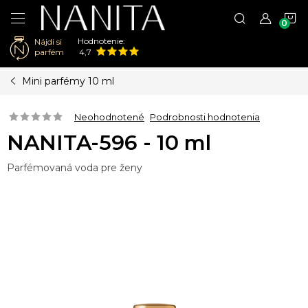
N
Hodnotenie:
Nájdi si
K
parfém
4,7
Prejsť
Mini parfémy 10 ml
na
obsah
Neohodnotené
Podrobnosti hodnotenia
NANITA-596 - 10 ml
Parfémovaná voda pre ženy