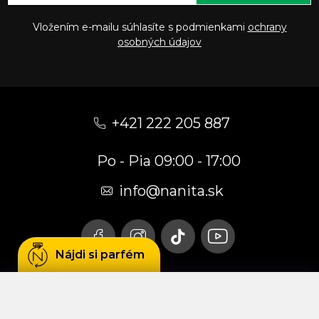
Vložením e-mailu súhlasíte s podmienkami
ochrany
osobných údajov
Z
á
+421 222 205 887
p
Po - Pia 09:00 - 17:00
ä
t
info
@
nanita.sk
i
e
Nájdi si parfém
Používame cookies, aby sme Vám umožnili
pohodlné prehliadanie webu a vďaka analýze