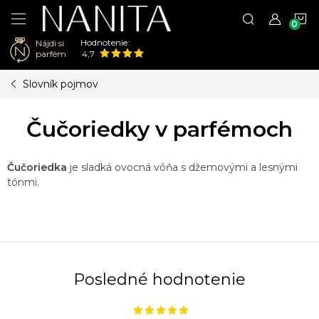
N
Hodnotenie:
Nájdi si
K
parfém
4,7
Prejsť
Slovník pojmov
na
obsah
Čučoriedky v parfémoch
Čučoriedka
je sladká ovocná vôňa s džemovými a lesnými
tónmi.
Posledné hodnotenie