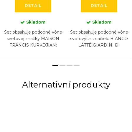
DETAIL
DETAIL
Skladom
Skladom
Set obsahuje podobné vône
Set obsahuje podobné vône
svetovej značky MAISON
svetových značiek: BIANCO
FRANCIS KURKDJIAN:
LATTÉ GIARDINI DI
BACCARAT ROUGE 540,
TOSCANA, BURBERRY
BACCARAT ROUGE 540
GODDESS, KAYALI YUM
EXTRAIT, AQUA VITAE, 724,
PISTACHIO GELATO...
GRAND SOIR, (5...