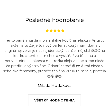
Posledné hodnotenie
Tento parfém sa dá momentálne kúpiť na letisku v Antalyi.
Takže na to ,že je to nový parfém , ktorý mám doma v
originálnej verzii je naozaj identický. Lenže môj stal 350€ na
letisku a tento som chcela vyskúšať za tú cenu a
neuveriteľne a dokonca ma troška oleja v sebe alebo niečo
čo predlžuje výdrž vône. Odporúčame! 😍❣️❣️ A má niečo v
sebe ako feromóny, pretože tá vôňa vzrušuje mňa aj priateľa
😉😝😝😃
Milada Hudáková
VŠETKY HODNOTENIA