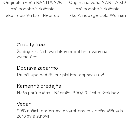
Originálna vôňa NANITA-776
Originálna vôňa NANITA-519
má podobné zloženie
má podobné zloženie
ako Louis Vuitton Fleur du
ako Amouage Gold Woman
Désert
Cruelty free
Žiadny z našich výrobkov nebol testovaný na
zvieratách
Doprava zadarmo
Pri nákupe nad 85 eur platíme dopravu my!
Kamenná predajňa
Naša parfuméria - Nádražní 890/50 Praha Smíchov
Vegan
99% našich parfémov je vyrobených z neživočíšnych
zdrojov a surovín