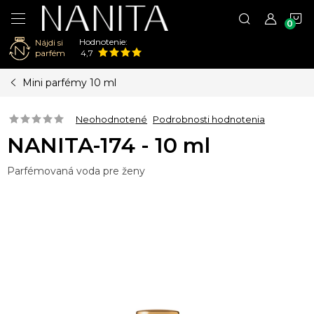
N
Hodnotenie:
Nájdi si
K
parfém
4,7
Prejsť
Mini parfémy 10 ml
na
obsah
Neohodnotené
Podrobnosti hodnotenia
NANITA-174 - 10 ml
Parfémovaná voda pre ženy