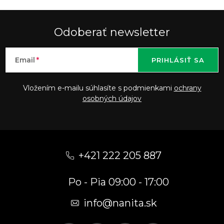
Odoberať newsletter
Email
PRIHLÁSIŤ SA
Vložením e-mailu súhlasíte s podmienkami
ochrany
osobných údajov
Z
á
+421 222 205 887
p
Po - Pia 09:00 - 17:00
ä
t
info
@
nanita.sk
i