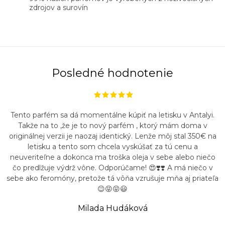
zdrojov a surovín
Posledné hodnotenie
Tento parfém sa dá momentálne kúpiť na letisku v Antalyi.
Takže na to ,že je to nový parfém , ktorý mám doma v
originálnej verzii je naozaj identický. Lenže môj stal 350€ na
letisku a tento som chcela vyskúšať za tú cenu a
neuveriteľne a dokonca ma troška oleja v sebe alebo niečo
čo predlžuje výdrž vône. Odporúčame! 😍❣️❣️ A má niečo v
sebe ako feromóny, pretože tá vôňa vzrušuje mňa aj priateľa
😉😝😝😃
Milada Hudáková