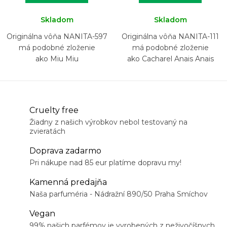
Skladom
Skladom
Originálna vôňa NANITA-597
Originálna vôňa NANITA-111
má podobné zloženie
má podobné zloženie
ako Miu Miu
ako Cacharel Anais Anais
Cruelty free
Žiadny z našich výrobkov nebol testovaný na
zvieratách
Doprava zadarmo
Pri nákupe nad 85 eur platíme dopravu my!
Kamenná predajňa
Naša parfuméria - Nádražní 890/50 Praha Smíchov
Vegan
99% našich parfémov je vyrobených z neživočíšnych