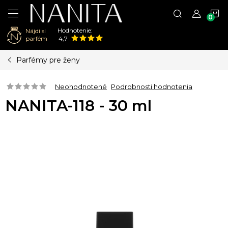
N
Hodnotenie:
Nájdi si
K
parfém
4,7
Prejsť
Parfémy pre ženy
na
obsah
Neohodnotené
Podrobnosti hodnotenia
NANITA-118 - 30 ml