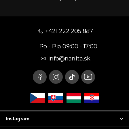
Z
á
+421 222 205 887
p
Po - Pia 09:00 - 17:00
ä
t
info
@
nanita.sk
i
e
Instagram