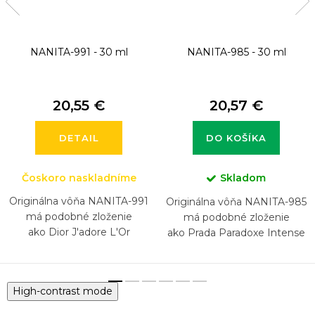
NANITA-991 - 30 ml
NANITA-985 - 30 ml
20,55 €
20,57 €
DETAIL
DO KOŠÍKA
Čoskoro naskladníme
Skladom
Originálna vôňa NANITA-991
Originálna vôňa NANITA-985
má podobné zloženie
má podobné zloženie
ako Dior J'adore L'Or
ako Prada Paradoxe Intense
Limitované Edice (2023)
High-contrast mode