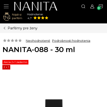
N
Hodnotenie:
Nájdi si
K
parfém
4,7
Prejsť
Parfémy pre ženy
na
obsah
Neohodnotené
Podrobnosti hodnotenia
NANITA-088 - 30 ml
Akcia 2+1 zadarmo
2 + 1