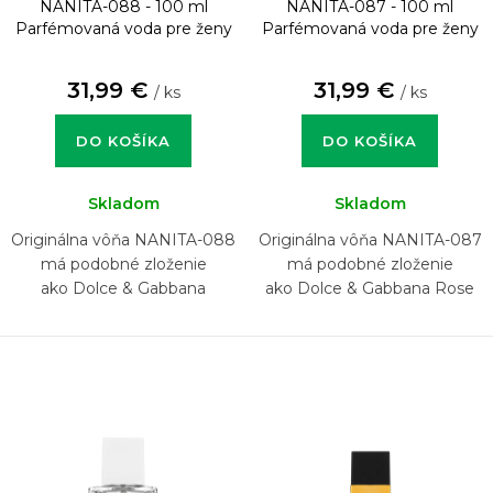
NANITA-088 - 100 ml
NANITA-087 - 100 ml
Parfémovaná voda pre ženy
Parfémovaná voda pre ženy
31,99 €
31,99 €
/ ks
/ ks
DO KOŠÍKA
DO KOŠÍKA
Skladom
Skladom
Originálna vôňa NANITA-088
Originálna vôňa NANITA-087
má podobné zloženie
má podobné zloženie
ako Dolce & Gabbana
ako Dolce & Gabbana Rose
Anthology L'Imperatrice 3
The One