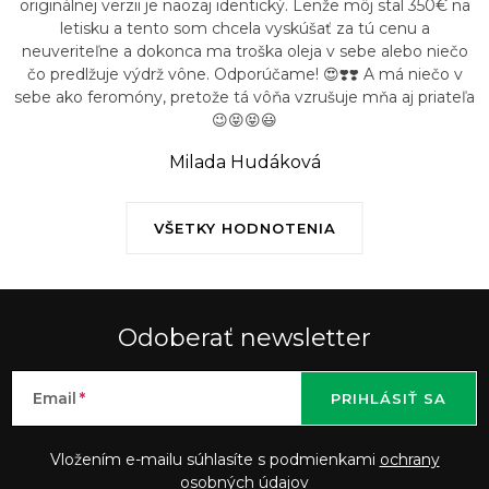
originálnej verzii je naozaj identický. Lenže môj stal 350€ na
letisku a tento som chcela vyskúšať za tú cenu a
neuveriteľne a dokonca ma troška oleja v sebe alebo niečo
čo predlžuje výdrž vône. Odporúčame! 😍❣️❣️ A má niečo v
sebe ako feromóny, pretože tá vôňa vzrušuje mňa aj priateľa
😉😝😝😃
Milada Hudáková
VŠETKY HODNOTENIA
Odoberať newsletter
Email
PRIHLÁSIŤ SA
Vložením e-mailu súhlasíte s podmienkami
ochrany
osobných údajov