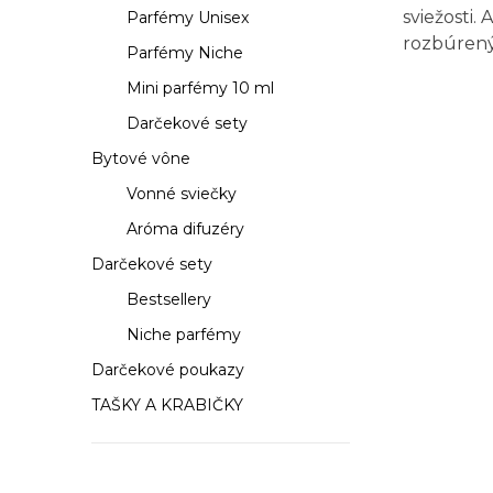
a
sviežosti.
Parfémy Unisex
rozbúrený
n
Parfémy Niche
e
Mini parfémy 10 ml
Darčekové sety
l
Bytové vône
Vonné sviečky
Aróma difuzéry
Darčekové sety
Bestsellery
Niche parfémy
Darčekové poukazy
TAŠKY A KRABIČKY