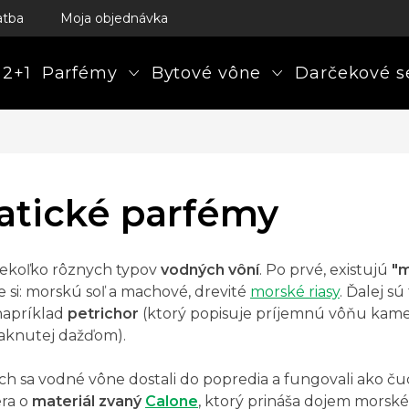
atba
Moja objednávka
 2+1
Parfémy
Bytové vône
Darčekové s
atické parfémy
iekoľko rôznych typov
vodných vôní
. Po prvé, existujú
"m
 si: morskú soľ a machové, drevité
morské riasy
. Ďalej s
 napríklad
petrichor
(ktorý popisuje príjemnú vôňu kame
aknutej dažďom).
ch sa vodné vône dostali do popredia a fungovali ako čuc
era o
materiál zvaný
Calone
, ktorý prináša dojem morské