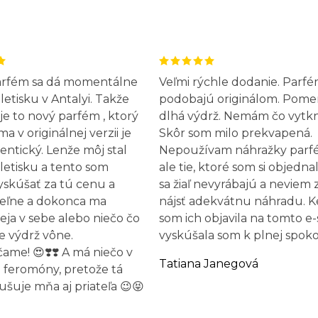
arfém sa dá momentálne
Veľmi rýchle dodanie. Parfé
letisku v Antalyi. Takže
podobajú originálom. Pome
 je to nový parfém , ktorý
dlhá výdrž. Nemám čo vytk
 v originálnej verzii je
Skôr som milo prekvapená.
entický. Lenže môj stal
Nepoužívam náhražky parf
letisku a tento som
ale tie, ktoré som si objednal
yskúšať za tú cenu a
sa žiaľ nevyrábajú a neviem 
eľne a dokonca ma
nájsť adekvátnu náhradu. 
leja v sebe alebo niečo čo
som ich objavila na tomto e
e výdrž vône.
vyskúšala som k plnej spokoj
me! 😍❣️❣️ A má niečo v
Tatiana Janegová
 feromóny, pretože tá
ušuje mňa aj priateľa 😉😝