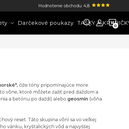
Hodnotenie obchodu: 4,8
NÁK
ety
Darčekové poukazy
TAŠKY A KRABIČK
KOŠÍ
orské",
čiže tóny pripomínajúce more.
ú to vône, ktoré môžete zažiť pred dažďom a
nia a betónu po daždi) alebo
geosmin
(vôňa
hový reset. Táto skupina vôní sa vo veľkej
ho vánku, kryštalických vôd a najvyššej