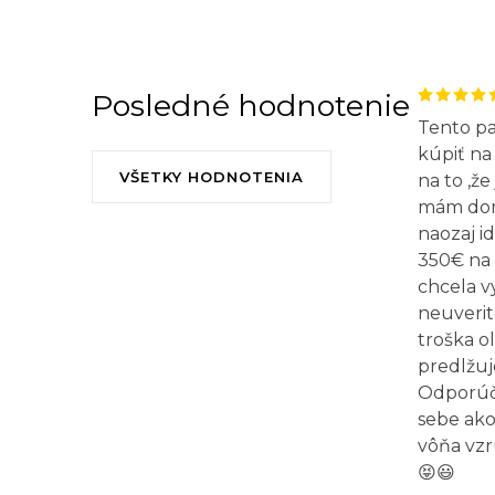
Posledné hodnotenie
Tento p
kúpiť na 
VŠETKY HODNOTENIA
na to ,že
mám doma
naozaj id
350€ na 
chcela v
neuverit
troška o
predlžuj
Odporúča
sebe ako
vôňa vzr
😝😃