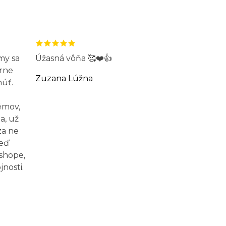
my sa
Úžasná vôňa 🥰❤️👍
rne
Zuzana Lúžna
núť.
émov,
a, už
za ne
Keď
-shope,
nosti.