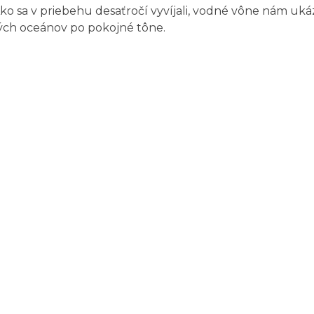
 Ako sa v priebehu desaťročí vyvíjali, vodné vône nám u
ch oceánov po pokojné tône.