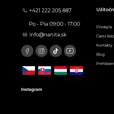
á
Užitoč
+421 222 205 887
p
Po - Pia 09:00 - 17:00
ä
Predajňa
t
info
@
nanita.sk
Často kla
i
Kontakty
e
Blog
Prehlásen
Instagram