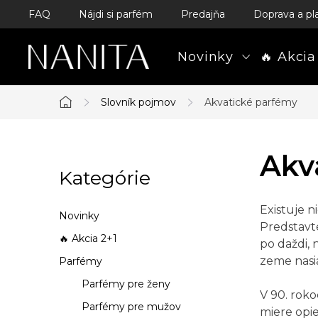
Prejsť
FAQ
Nájdi si parfém
Predajňa
Doprava a pl
na
obsah
Novinky
🔥 Akcia
Slovník pojmov
Akvatické parfémy
Domov
B
Akv
Kategórie
Preskočiť
o
kategórie
č
Existuje n
Novinky
Predstavte
n
🔥 Akcia 2+1
po daždi,
zeme nasi
Parfémy
ý
Parfémy pre ženy
p
V 90. roko
Parfémy pre mužov
miere opi