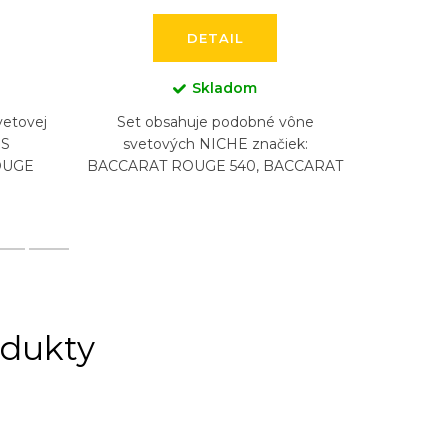
DETAIL
Skladom
vetovej
Set obsahuje podobné vône
Set 
IS
svetových NICHE značiek:
svetový
OUGE
BACCARAT ROUGE 540, BACCARAT
INV
540
ROUGE 540 EXTRAIT, CREED
NASO
 GRAND
AVENTUS, BYREDO GYPSY WATER,
ARMANI
DIPTYQUE...