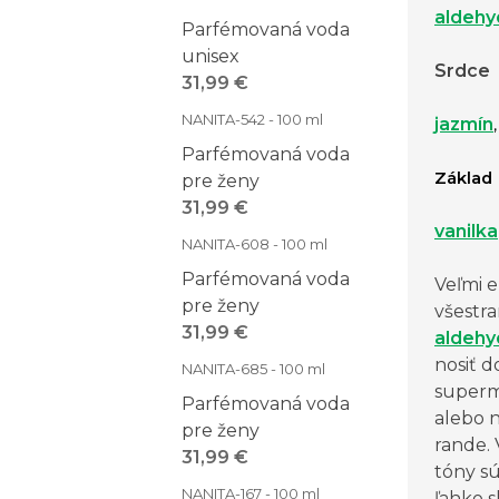
aldehy
Parfémovaná voda
unisex
Srdce
31,99 €
NANITA-542 - 100 ml
jazmín
Parfémovaná voda
Základ
pre ženy
31,99 €
vanilka
NANITA-608 - 100 ml
Parfémovaná voda
Veľmi 
pre ženy
všestr
31,99 €
aldehy
nosiť d
NANITA-685 - 100 ml
superm
Parfémovaná voda
alebo 
pre ženy
rande.
31,99 €
tóny s
NANITA-167 - 100 ml
ľahko 