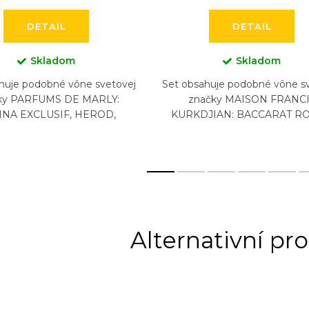
DETAIL
DETAIL
Skladom
Skladom
huje podobné vône svetovej
Set obsahuje podobné vône s
ky PARFUMS DE MARLY:
značky MAISON FRANC
INA EXCLUSIF, HEROD,
KURKDJIAN: BACCARAT R
ON, PEGASUS, SAFAND,
540, BACCARAT ROUGE 
ATHALIA (6 x 5 ml)
EXTRAIT, AQUA VITAE, 724,
SOIR, (5...