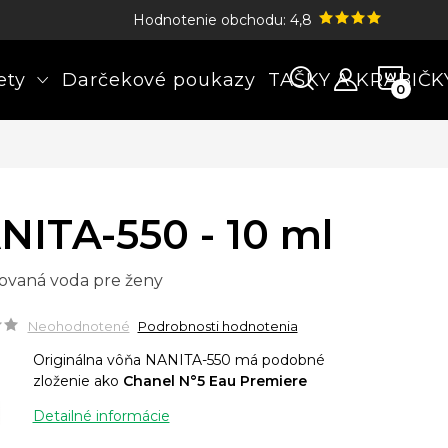
Hodnotenie obchodu: 4,8
NÁK
ety
Darčekové poukazy
TAŠKY A KRABIČK
KOŠÍ
NITA-550 - 10 ml
ovaná voda pre ženy
Neohodnotené
Podrobnosti hodnotenia
Originálna vôňa NANITA-550 má podobné
zloženie ako
Chanel N°5 Eau Premiere
Detailné informácie