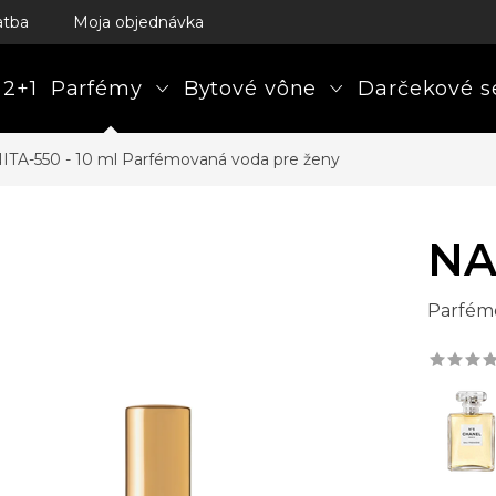
atba
Moja objednávka
 2+1
Parfémy
Bytové vône
Darčekové s
ITA-550 - 10 ml
Parfémovaná voda pre ženy
NA
Parfém