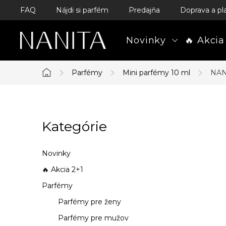
Prejsť
FAQ
Nájdi si parfém
Predajňa
Doprava a pl
na
obsah
Novinky
🔥 Akcia
Parfémy
Mini parfémy 10 ml
NAN
Domov
B
Kategórie
Preskočiť
o
kategórie
č
Novinky
n
🔥 Akcia 2+1
Parfémy
ý
Parfémy pre ženy
p
Parfémy pre mužov