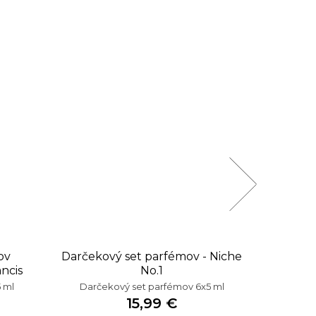
ov
Darčekový set parfémov - Niche
Darč
ncis
No.1
Páns
 ml
Darčekový set parfémov 6x5 ml
Darče
15,99 €