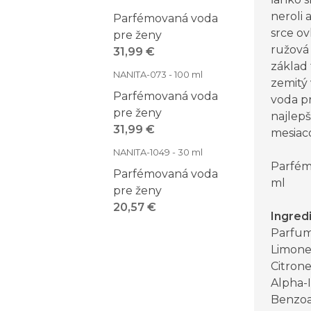
neroli 
Parfémovaná voda
srce o
pre ženy
ružová 
31,99 €
základ 
NANITA-073 - 100 ml
zemitý
Parfémovaná voda
voda p
pre ženy
najlepš
31,99 €
mesiac
NANITA-1049 - 30 ml
Parfém
Parfémovaná voda
ml
pre ženy
20,57 €
Ingred
Parfum 
Limone
Citrone
Alpha-
Benzoat