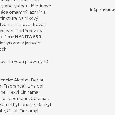
a ylang-yalngu. Kvetinové
inšpirovaná
vláda omamný jazmín a
tinktúra. Vanilkový
tvorí santalové drevo a
 vetiver. Parfémovaná
re ženy
NANITA 550
ie vynikne v jarných
och.
ovaná voda pre ženy 10
iencie:
Alcohol Denat,
(Fragrance), Linalool,
ne, Hexyl Cinnamal,
llol, Coumarin, Geraniol,
Isomethyl Ionone, Benzyl
e, Citral, Cinnamyl