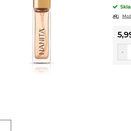
Skl
Možn
5,9
Jedno
cena: