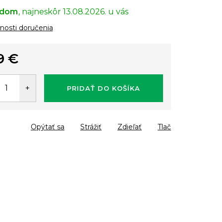
adom
13.08.2026.
osti doručenia
9 €
tková
PRIDAŤ DO KOŠÍKA
Opýtať sa
Strážiť
Zdieľať
Tlač