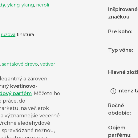
dy
,
ylang-ylang
,
neroli
Inšpirované
značkou
:
Pre koho
:
,
ružová
tinktúra
Typ vône
:
,
santalové drevo
,
vetiver
Hlavné zlož
elegantný a zároveň
anný
kvetinovo-
Intenzit
?
dový parfém
. Môžete ho
o práce, do
Ročné
arketu, na večierok
obdobie
:
na významnejšie večerné
 Vrchné aledehydové
Objem
ú sprevádzané nežnou,
parfému
:
sladkastou esenciou