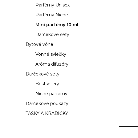
a
Parfémy Unisex
n
Parfémy Niche
e
Mini parfémy 10 ml
Darčekové sety
l
Bytové vône
Vonné sviečky
Aróma difuzéry
Darčekové sety
Bestsellery
Niche parfémy
Darčekové poukazy
TAŠKY A KRABIČKY