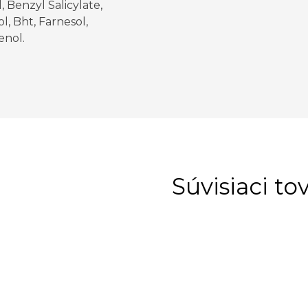
, Benzyl Salicylate,
, Bht, Farnesol,
enol.
Súvisiaci to