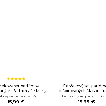
čekový set parfémov
Darčekový set parfém
vaných Parfums De Marly
inšpirovaných Maison Fra
Kurkdjian
kový set parfémov 6x5 ml
Darčekový set parfémov 6x5
15,99 €
15,99 €