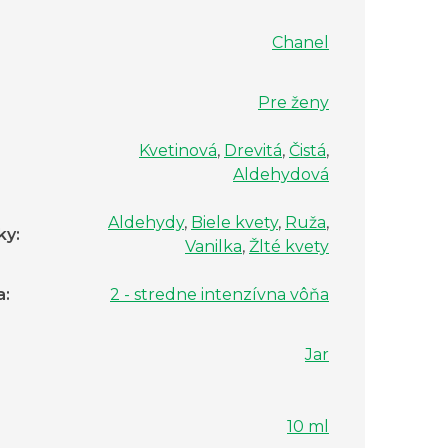
Chanel
Pre ženy
Kvetinová
,
Drevitá
,
Čistá
,
Aldehydová
Aldehydy
,
Biele kvety
,
Ruža
,
ky
:
Vanilka
,
Žlté kvety
a
:
2 - stredne intenzívna vôňa
Jar
10 ml