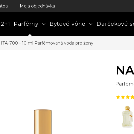
atba
Moja objednávka
 2+1
Parfémy
Bytové vône
Darčekové s
ITA-700 - 10 ml
Parfémovaná voda pre ženy
NA
Parfém