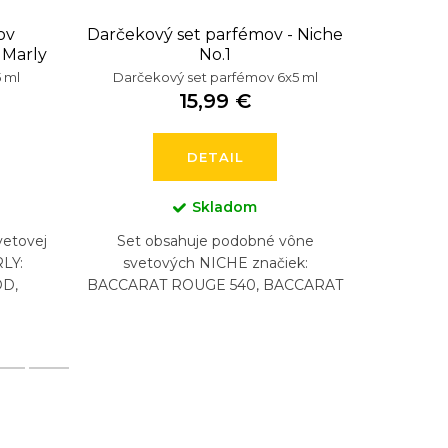
ov
Darčekový set parfémov - Niche
Darč
 Marly
No.1
Dáms
 ml
Darčekový set parfémov 6x5 ml
Darče
15,99 €
DETAIL
Skladom
vetovej
Set obsahuje podobné vône
Set 
LY:
svetových NICHE značiek:
svetový
OD,
BACCARAT ROUGE 540, BACCARAT
YSL LI
ND,
ROUGE 540 EXTRAIT, CREED
LA VIA
AVENTUS, BYREDO GYPSY WATER,
MADEM
DIPTYQUE...