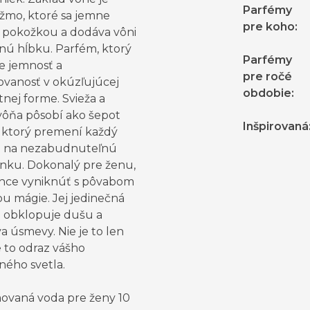
Parfémy
ižmo, ktoré sa jemne
pre koho
:
s pokožkou a dodáva vôni
nú hĺbku. Parfém, ktorý
Parfémy
e jemnosť a
pre ročé
kovanosť v okúzľujúcej
obdobie
:
nej forme. Svieža a
 vôňa pôsobí ako šepot
Inšpirovaná
, ktorý premení každý
 na nezabudnuteľnú
nku. Dokonalý pre ženu,
chce vyniknúť s pôvabom
ou mágie. Jej jedinečná
a obklopuje dušu a
a úsmevy. Nie je to len
e to odraz vášho
ného svetla.
ovaná voda pre ženy 10