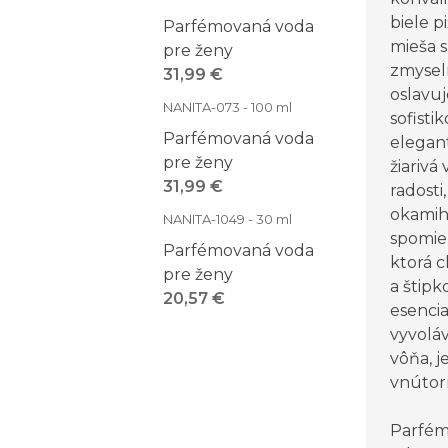
biele p
Parfémovaná voda
mieša 
pre ženy
zmysel
31,99 €
oslavuj
NANITA-073 - 100 ml
sofisti
Parfémovaná voda
elegant
pre ženy
žiarivá
31,99 €
radosti
okamih
NANITA-1049 - 30 ml
spomie
Parfémovaná voda
ktorá 
pre ženy
a štipk
20,57 €
esenci
vyvoláv
vôňa, j
vnútor
Parfém