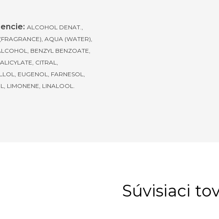
iencie:
ALCOHOL DENAT.,
(FRAGRANCE), AQUA (WATER),
ALCOHOL, BENZYL BENZOATE,
ALICYLATE, CITRAL,
LLOL, EUGENOL, FARNESOL,
L, LIMONENE, LINALOOL.
Súvisiaci to