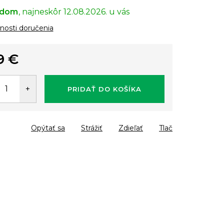
adom
12.08.2026.
osti doručenia
9 €
tková
PRIDAŤ DO KOŠÍKA
Opýtať sa
Strážiť
Zdieľať
Tlač