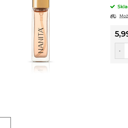
Skl
Možn
5,9
Jedno
cena: