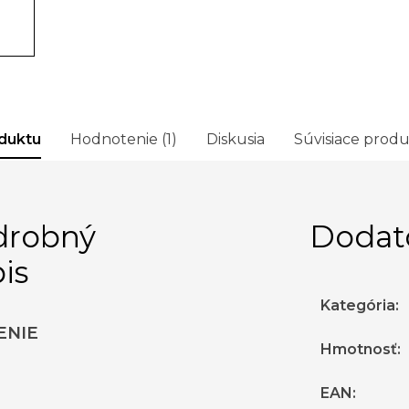
duktu
Hodnotenie (1)
Diskusia
Súvisiace prod
drobný
Dodat
is
Kategória
:
ENIE
Hmotnosť
:
EAN
: