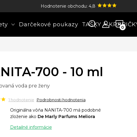
Hodnotenie obchodu: 4,8
NÁK
ety
Darčekové poukazy
TAŠKY A KRABIČK
KOŠÍ
NITA-700 - 10 ml
ovaná voda pre ženy
1 hodnotenie
Podrobnosti hodnotenia
Originálna vôňa NANITA-700 má podobné
zloženie ako
De Marly Parfums Meliora
Detailné informácie