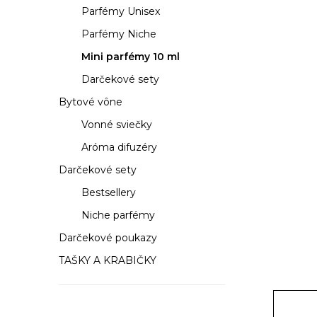
a
Parfémy Unisex
n
Parfémy Niche
e
Mini parfémy 10 ml
Darčekové sety
l
Bytové vône
Vonné sviečky
Aróma difuzéry
Darčekové sety
Bestsellery
Niche parfémy
Darčekové poukazy
TAŠKY A KRABIČKY