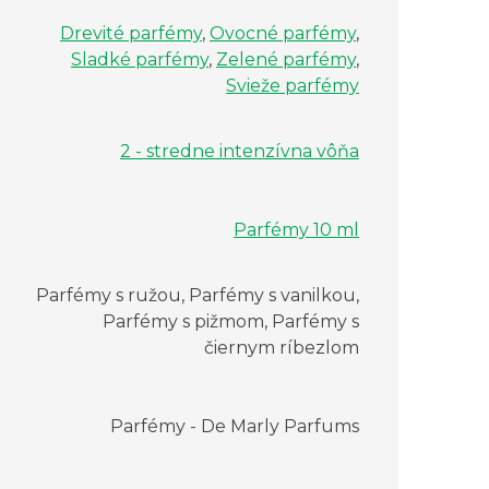
Drevité parfémy
,
Ovocné parfémy
,
Sladké parfémy
,
Zelené parfémy
,
Svieže parfémy
2 - stredne intenzívna vôňa
Parfémy 10 ml
Parfémy s ružou, Parfémy s vanilkou,
Parfémy s pižmom, Parfémy s
čiernym ríbezlom
Parfémy - De Marly Parfums