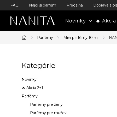
Prejsť
FAQ
Nájdi si parfém
Predajňa
Doprava a pl
na
obsah
Novinky
🔥 Akcia
Parfémy
Mini parfémy 10 ml
NAN
Domov
B
Kategórie
Preskočiť
o
kategórie
č
Novinky
n
🔥 Akcia 2+1
Parfémy
ý
Parfémy pre ženy
p
Parfémy pre mužov