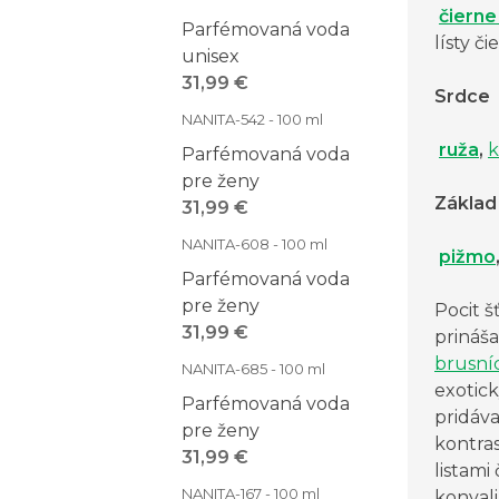
čierne
Parfémovaná voda
lísty č
unisex
31,99 €
Srdce
NANITA-542 - 100 ml
ruža
,
k
Parfémovaná voda
pre ženy
Základ
31,99 €
NANITA-608 - 100 ml
pižmo
Parfémovaná voda
pre ženy
Pocit š
31,99 €
prináš
brusní
NANITA-685 - 100 ml
exotick
Parfémovaná voda
pridáva
pre ženy
kontras
31,99 €
listami
NANITA-167 - 100 ml
konvali