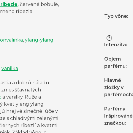
 ríbezle
,
červené bobuľe,
ierneho ríbezla
Typ vône
:
?
onvalinka
,
ylang-ylang
Intenzita
:
Objem
parfému
:
,
vanilka
Hlavné
ťastia a dobrú náladu
zložky v
a zmes šťavnatých
parfémoch
:
c
a vanilky. Ruže a
ý kvet ylang ylang
Parfémy
jú hrejivé slnečné lúče v
Inšpirováné
te s chladivými zelenými
značkou
:
 čiernych ríbezlí a kvetmi
niek. Základ vône je