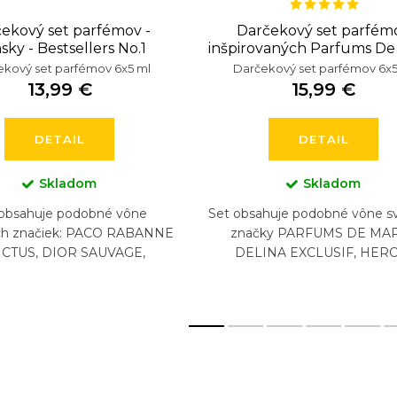
ekový set parfémov -
Darčekový set parfém
sky - Bestsellers No.1
inšpirovaných Parfums De
kový set parfémov 6x5 ml
Darčekový set parfémov 6x5
13,99 €
15,99 €
DETAIL
DETAIL
Skladom
Skladom
 obsahuje podobné vône
Set obsahuje podobné vône s
ch značiek: PACO RABANNE
značky PARFUMS DE MAR
ICTUS, DIOR SAUVAGE,
DELINA EXCLUSIF, HER
OMATTO BLACK AFGAN,
LAYTON, PEGASUS, SAFA
 ACQUA DI GIO, CHANEL
ATHALIA (6 x 5 ml)
BLEU, HUGO...