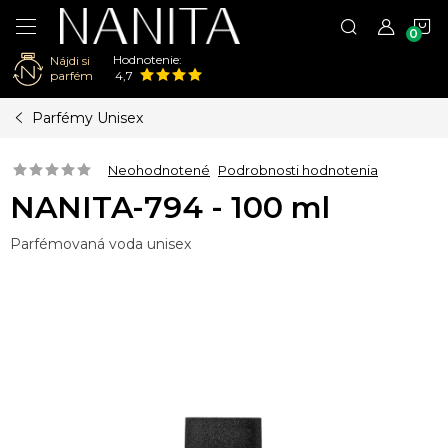
N
Hodnotenie:
Nájdi si
K
parfém
4,7
Prejsť
Parfémy Unisex
na
obsah
Neohodnotené
Podrobnosti hodnotenia
NANITA-794 - 100 ml
Parfémovaná voda unisex