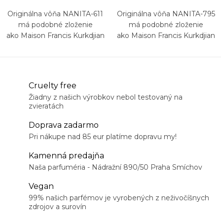
Originálna vôňa NANITA-611
Originálna vôňa NANITA-795
má podobné zloženie
má podobné zloženie
ako Maison Francis Kurkdjian
ako Maison Francis Kurkdjian
Baccarat Rouge 540
Grand Soir
Cruelty free
Žiadny z našich výrobkov nebol testovaný na
zvieratách
Doprava zadarmo
Pri nákupe nad 85 eur platíme dopravu my!
Kamenná predajňa
Naša parfuméria - Nádražní 890/50 Praha Smíchov
Vegan
99% našich parfémov je vyrobených z neživočíšnych
zdrojov a surovín