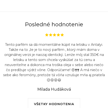
Posledné hodnotenie
Tento parfém sa dá momentálne kúpiť na letisku v Antalyi.
Takže na to ,že je to nový parfém , ktorý mám doma v
originálnej verzii je naozaj identický. Lenže môj stal 350€ na
letisku a tento som chcela vyskúšať za tú cenu a
neuveriteľne a dokonca ma troška oleja v sebe alebo niečo
čo predlžuje výdrž vône. Odporúčame! 😍❣️❣️ A má niečo v
sebe ako feromóny, pretože tá vôňa vzrušuje mňa aj priateľa
😉😝😝😃
Milada Hudáková
VŠETKY HODNOTENIA