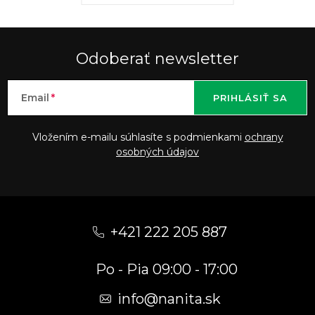
Odoberať newsletter
Email
PRIHLÁSIŤ SA
Vložením e-mailu súhlasíte s podmienkami
ochrany
osobných údajov
Z
á
+421 222 205 887
p
Po - Pia 09:00 - 17:00
ä
t
info
@
nanita.sk