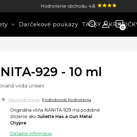
Hodnotenie obchodu: 4,8
NÁK
ety
Darčekové poukazy
TAŠKY A KRABIČK
KOŠÍ
NITA-929 - 10 ml
ovaná voda unisex
Neohodnotené
Podrobnosti hodnotenia
Originálna vôňa NANITA-929 má podobné
zloženie ako
Juliette Has a Gun Metal
Chypre
Detailné informácie