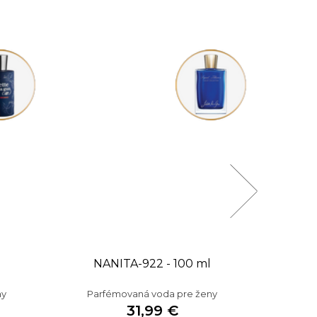
NANITA-922 - 100 ml
NA
ny
Parfémovaná voda pre ženy
Par
31,99 €