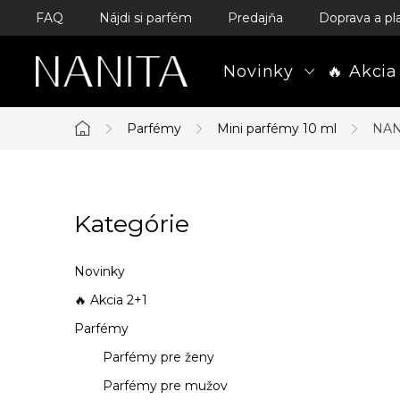
Prejsť
FAQ
Nájdi si parfém
Predajňa
Doprava a pl
na
obsah
Novinky
🔥 Akcia
Parfémy
Mini parfémy 10 ml
NAN
Domov
B
Kategórie
Preskočiť
o
kategórie
č
Novinky
n
🔥 Akcia 2+1
Parfémy
ý
Parfémy pre ženy
p
Parfémy pre mužov