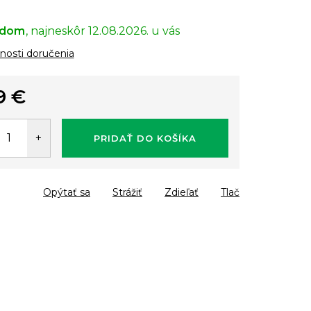
adom
12.08.2026.
osti doručenia
9 €
tková
PRIDAŤ DO KOŠÍKA
Opýtať sa
Strážiť
Zdieľať
Tlač