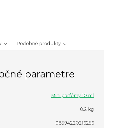
y
Podobné produkty
očné parametre
Mini parfémy 10 ml
0.2 kg
08594220216256