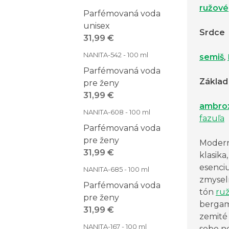
ružové
Parfémovaná voda
unisex
Srdce
31,99 €
NANITA-542 - 100 ml
semiš
,
Parfémovaná voda
Základ
pre ženy
31,99 €
ambro
NANITA-608 - 100 ml
fazuľa
Parfémovaná voda
pre ženy
Moder
31,99 €
klasika
esenci
NANITA-685 - 100 ml
zmyseln
Parfémovaná voda
tón
ru
pre ženy
bergam
31,99 €
zemité 
NANITA-167 - 100 ml
sebe ne