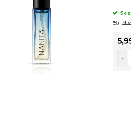
Skl
Možn
5,9
Jedno
cena: