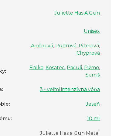
Juliette Has A Gun
Unisex
Ambrová
,
Pudrová
,
Pižmová
,
Chyprová
Fialka
,
Kosatec
,
Pačuli
,
Pižmo
,
ky
:
Semiš
a
:
3 - veľmi intenzívna vôňa
bie
:
Jeseň
fému
:
10 ml
Juliette Has a Gun Metal