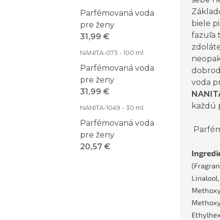
Základ
Parfémovaná voda
biele 
pre ženy
fazuľa 
31,99 €
zdoláte
NANITA-073 - 100 ml
neopak
Parfémovaná voda
dobrod
pre ženy
voda p
31,99 €
NANIT
každú p
NANITA-1049 - 30 ml
Parfémovaná voda
Parfém
pre ženy
20,57 €
Ingredi
(Fragran
Linalool,
Methoxy
Methoxy
Ethylhex