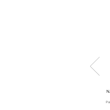
 Niche
Darčekový set parfémov -Mix-
N
Bestsellers No.1
5 ml
Darčekový set parfémov 6x5 ml
Pa
13,99 €