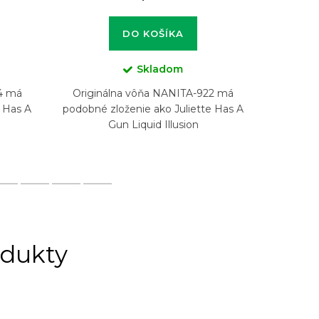
DO KOŠÍKA
Skladom
4 má
Originálna vôňa NANITA-922 má
Origin
e Has A
podobné zloženie ako Juliette Has A
podobné 
Gun Liquid Illusion