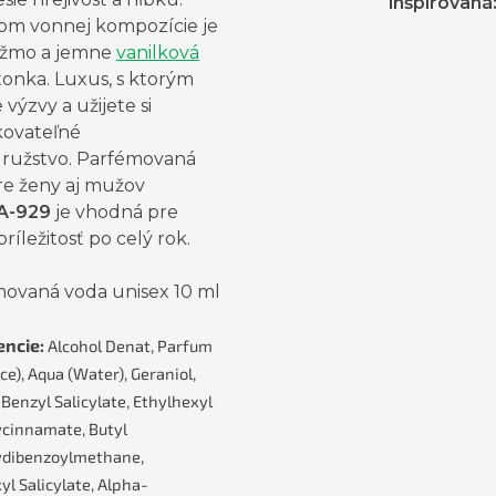
inšpirovaná
om vonnej kompozície je
pižmo a jemne
vanilková
tonka. Luxus, s ktorým
 výzvy a užijete si
ovateľné
ružstvo. Parfémovaná
re ženy aj mužov
A-929
je vhodná pre
ríležitosť po celý rok.
ovaná voda unisex 10 ml
encie:
Alcohol Denat, Parfum
ce), Aqua (Water), Geraniol,
 Benzyl Salicylate, Ethylhexyl
cinnamate, Butyl
dibenzoylmethane,
yl Salicylate, Alpha-