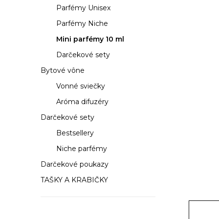
a
Parfémy Unisex
n
Parfémy Niche
e
Mini parfémy 10 ml
Darčekové sety
l
Bytové vône
Vonné sviečky
Aróma difuzéry
Darčekové sety
Bestsellery
Niche parfémy
Darčekové poukazy
TAŠKY A KRABIČKY