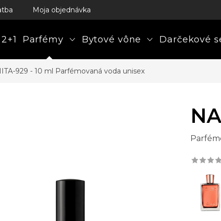
atba
Moja objednávka
 2+1
Parfémy
Bytové vône
Darčekové s
ITA-929 - 10 ml
Parfémovaná voda unisex
NA
Parfém