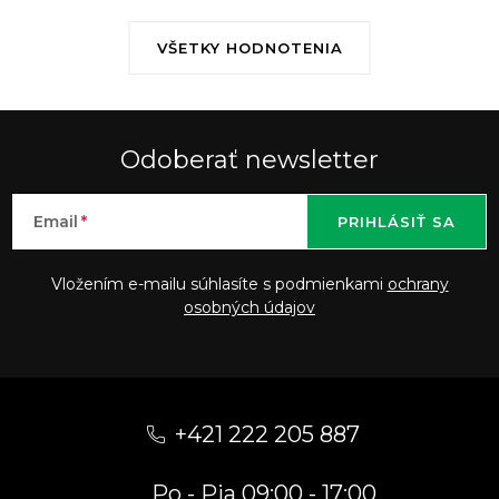
VŠETKY HODNOTENIA
Odoberať newsletter
Email
PRIHLÁSIŤ SA
Vložením e-mailu súhlasíte s podmienkami
ochrany
osobných údajov
Z
á
+421 222 205 887
p
Po - Pia 09:00 - 17:00