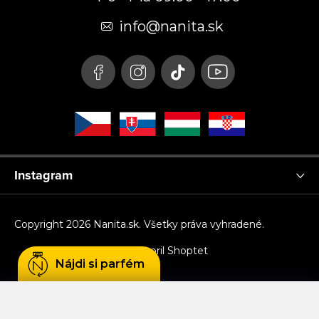
ä
t
info
@
nanita.sk
i
e
Instagram
Copyright 2026
Nanita.sk
. Všetky práva vyhradené.
Vytvoril Shoptet
Nájdi si parfém
Používame cookies, aby sme Vám umožnili
pohodlné prehliadanie webu a vďaka analýze