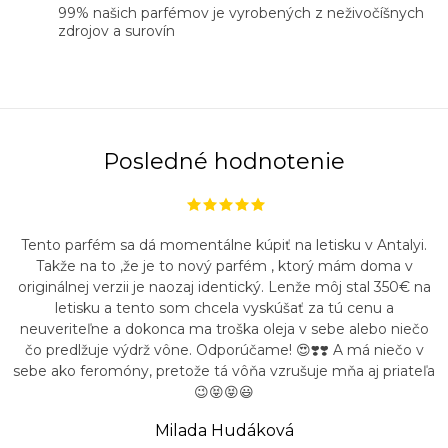
99% našich parfémov je vyrobených z neživočíšnych
zdrojov a surovín
Posledné hodnotenie
Tento parfém sa dá momentálne kúpiť na letisku v Antalyi.
Takže na to ,že je to nový parfém , ktorý mám doma v
originálnej verzii je naozaj identický. Lenže môj stal 350€ na
letisku a tento som chcela vyskúšať za tú cenu a
neuveriteľne a dokonca ma troška oleja v sebe alebo niečo
čo predlžuje výdrž vône. Odporúčame! 😍❣️❣️ A má niečo v
sebe ako feromóny, pretože tá vôňa vzrušuje mňa aj priateľa
😉😝😝😃
Milada Hudáková