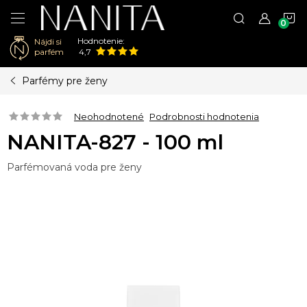
N
Hodnotenie:
Nájdi si
K
parfém
4,7
Prejsť
Parfémy pre ženy
na
obsah
Neohodnotené
Podrobnosti hodnotenia
NANITA-827 - 100 ml
Parfémovaná voda pre ženy