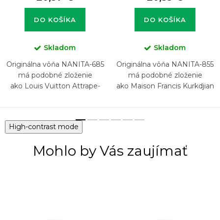
DO KOŠÍKA
DO KOŠÍKA
Skladom
Skladom
Originálna vôňa NANITA-685
Originálna vôňa NANITA-855
má podobné zloženie
má podobné zloženie
ako Louis Vuitton Attrape-
ako Maison Francis Kurkdjian
Rêves
Feminin Pluriel
High-contrast mode
Mohlo by Vás zaujímať