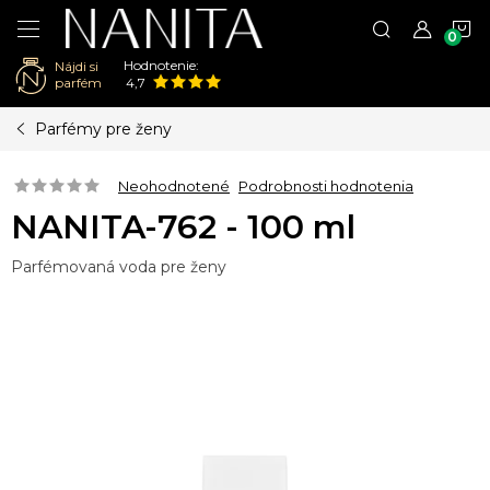
N
Hodnotenie:
Nájdi si
K
parfém
4,7
Prejsť
Parfémy pre ženy
na
obsah
Neohodnotené
Podrobnosti hodnotenia
NANITA-762 - 100 ml
Parfémovaná voda pre ženy