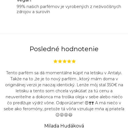
99% našich parfémov je vyrobených z neživočíšnych
zdrojov a surovín
Posledné hodnotenie
Tento parfém sa dá momentálne kúpiť na letisku v Antalyi.
Takže na to ,že je to nový parfém , ktorý mám doma v
originálnej verzii je naozaj identický. Lenže môj stal 350€ na
letisku a tento som chcela vyskúšať za tú cenu a
neuveriteľne a dokonca ma troška oleja v sebe alebo niečo
čo predlžuje výdrž vône. Odporúčame! 😍❣️❣️ A má niečo v
sebe ako feromóny, pretože tá vôňa vzrušuje mňa aj priateľa
😉😝😝😃
Milada Hudáková