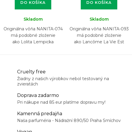
DO KOŠÍKA
DO KOŠÍKA
Skladom
Skladom
Originálna vôňa NANITA-074
Originálna vôňa NANITA-093
má podobné zloženie
má podobné zloženie
ako Lolita Lempicka
ako Lancôme La Vie Est
Belle
Cruelty free
Žiadny z našich výrobkov nebol testovaný na
zvieratách
Doprava zadarmo
Pri nákupe nad 85 eur platíme dopravu my!
Kamenná predajňa
Naša parfuméria - Nádražní 890/50 Praha Smíchov
Vegan