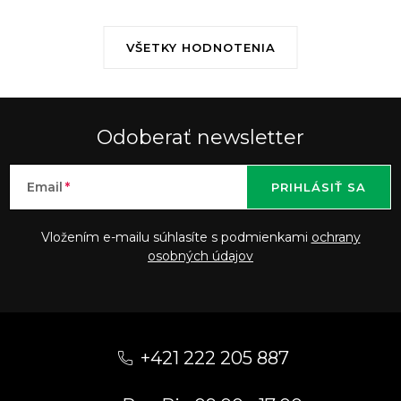
VŠETKY HODNOTENIA
Odoberať newsletter
Email
PRIHLÁSIŤ SA
Vložením e-mailu súhlasíte s podmienkami
ochrany
osobných údajov
Z
á
+421 222 205 887
p