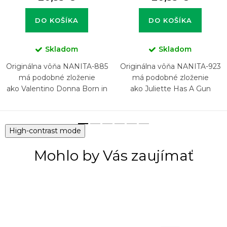
DO KOŠÍKA
DO KOŠÍKA
Skladom
Skladom
Originálna vôňa NANITA-885
Originálna vôňa NANITA-923
má podobné zloženie
má podobné zloženie
ako Valentino Donna Born in
ako Juliette Has A Gun
Roma Green Stravaganza
Romantina
High-contrast mode
Mohlo by Vás zaujímať