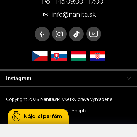
Po - Pia 09:00 - 17:00
ä
t
info
@
nanita.sk
i
e
Instagram
Copyright 2026
Nanita.sk
. Všetky práva vyhradené.
Vytvoril Shoptet
Nájdi si parfém
Používame cookies, aby sme Vám umožnili