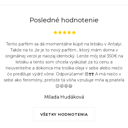
Posledné hodnotenie
Tento parfém sa dá momentálne kúpiť na letisku v Antalyi.
Takže na to ,že je to nový parfém , ktorý mám doma v
originálnej verzii je naozaj identický. Lenže môj stal 350€ na
letisku a tento som chcela vyskúšať za tú cenu a
neuveriteľne a dokonca ma troška oleja v sebe alebo niečo
čo predlžuje výdrž vône. Odporúčame! 😍❣️❣️ A má niečo v
sebe ako feromóny, pretože tá vôňa vzrušuje mňa aj priateľa
😉😝😝😃
Milada Hudáková
VŠETKY HODNOTENIA