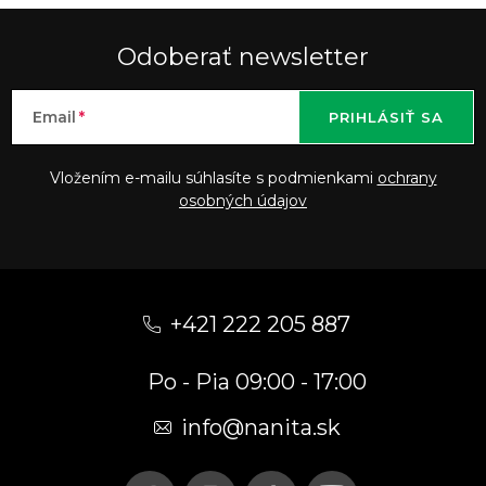
Odoberať newsletter
Email
PRIHLÁSIŤ SA
Vložením e-mailu súhlasíte s podmienkami
ochrany
osobných údajov
Z
á
+421 222 205 887
p
Po - Pia 09:00 - 17:00
ä
t
info
@
nanita.sk
i