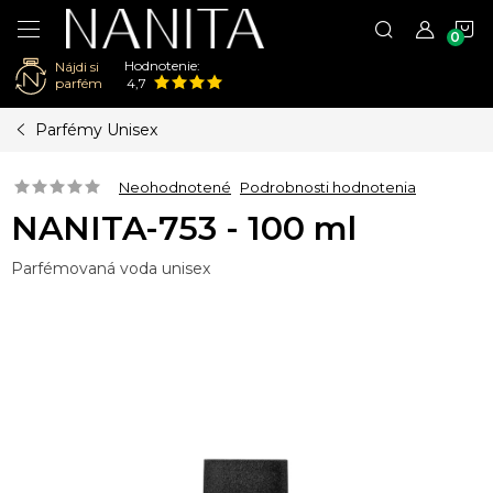
N
Hodnotenie:
Nájdi si
K
parfém
4,7
Prejsť
Parfémy Unisex
na
obsah
Neohodnotené
Podrobnosti hodnotenia
NANITA-753 - 100 ml
Parfémovaná voda unisex