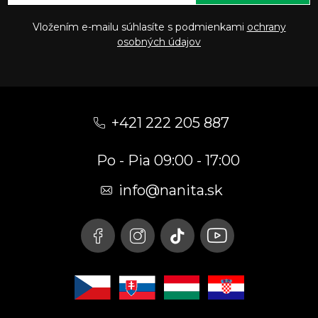
Vložením e-mailu súhlasíte s podmienkami
ochrany
osobných údajov
Z
á
+421 222 205 887
p
Po - Pia 09:00 - 17:00
ä
t
info
@
nanita.sk
i
e