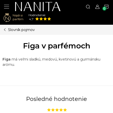
N
Hodnotenie:
Nájdi si
K
parfém
4,7
Prejsť
Slovník pojmov
na
obsah
Figa v parfémoch
Figa
má veľmi sladkú, medovú, kvetinovú a gurmánsku
arómu.
Posledné hodnotenie