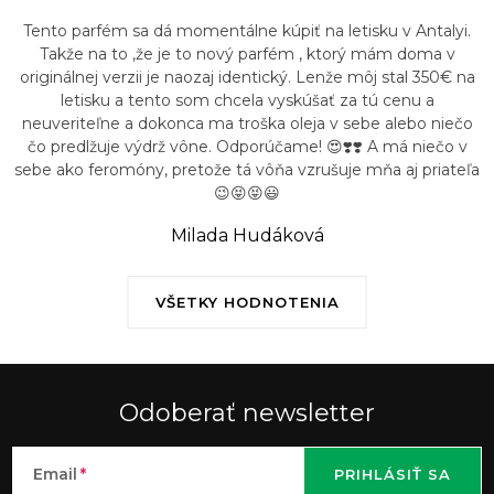
Tento parfém sa dá momentálne kúpiť na letisku v Antalyi.
Takže na to ,že je to nový parfém , ktorý mám doma v
originálnej verzii je naozaj identický. Lenže môj stal 350€ na
letisku a tento som chcela vyskúšať za tú cenu a
neuveriteľne a dokonca ma troška oleja v sebe alebo niečo
čo predlžuje výdrž vône. Odporúčame! 😍❣️❣️ A má niečo v
sebe ako feromóny, pretože tá vôňa vzrušuje mňa aj priateľa
😉😝😝😃
Milada Hudáková
VŠETKY HODNOTENIA
Odoberať newsletter
Email
PRIHLÁSIŤ SA