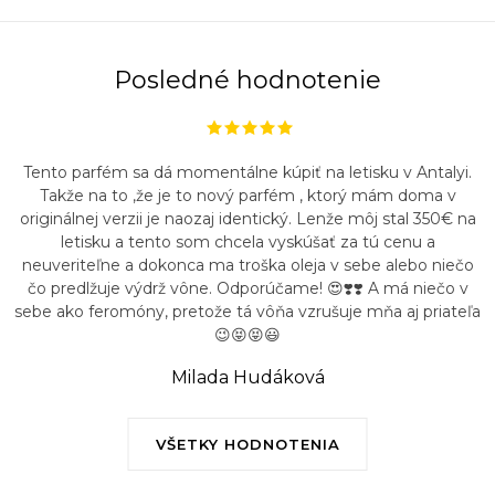
Posledné hodnotenie
Tento parfém sa dá momentálne kúpiť na letisku v Antalyi.
Takže na to ,že je to nový parfém , ktorý mám doma v
originálnej verzii je naozaj identický. Lenže môj stal 350€ na
letisku a tento som chcela vyskúšať za tú cenu a
neuveriteľne a dokonca ma troška oleja v sebe alebo niečo
čo predlžuje výdrž vône. Odporúčame! 😍❣️❣️ A má niečo v
sebe ako feromóny, pretože tá vôňa vzrušuje mňa aj priateľa
😉😝😝😃
Milada Hudáková
VŠETKY HODNOTENIA