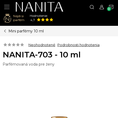
N
Hodnotenie:
Nájdi si
K
parfém
4,7
Prejsť
Mini parfémy 10 ml
na
obsah
Neohodnotené
Podrobnosti hodnotenia
NANITA-703 - 10 ml
Parfémovaná voda pre ženy