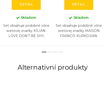
DETAIL
DETAIL
Skladom
Skladom
Set obsahuje podobné vône
Set obsahuje podobné vône
svetovej značky KILIAN:
svetovej značky MAISON
LOVE DON'T BE SHY,
FRANCIS KURKDJIAN:
VOULEZ-VOUS COUCHER
BACCARAT ROUGE 540,
AVEC MOI, FLOWER OF
BACCARAT ROUGE 540
IMMORTALITY, PURE OUD,
EXTRAIT, AQUA VITAE, 724,
LOVE EAU...
GRAND SOIR, (5...