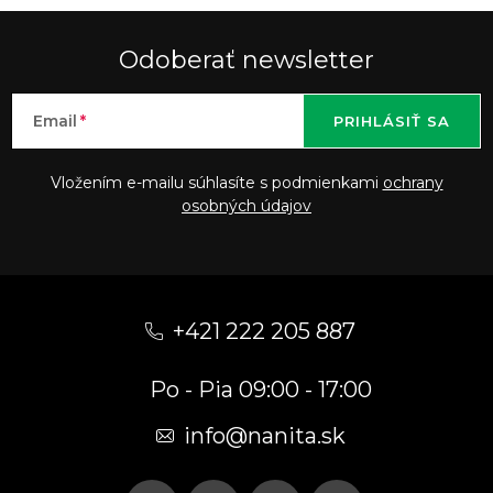
Odoberať newsletter
Email
PRIHLÁSIŤ SA
Vložením e-mailu súhlasíte s podmienkami
ochrany
osobných údajov
Z
á
+421 222 205 887
p
Po - Pia 09:00 - 17:00
ä
t
info
@
nanita.sk
i