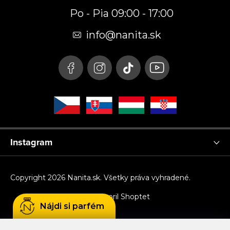
p
Po - Pia 09:00 - 17:00
ä
t
info
@
nanita.sk
i
e
Instagram
Copyright 2026
Nanita.sk
. Všetky práva vyhradené.
Vytvoril Shoptet
Nájdi si parfém