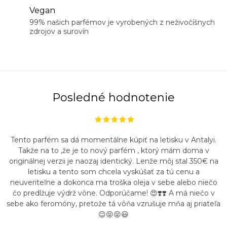
Vegan
99% našich parfémov je vyrobených z neživočíšnych
zdrojov a surovín
Posledné hodnotenie
Tento parfém sa dá momentálne kúpiť na letisku v Antalyi.
Takže na to ,že je to nový parfém , ktorý mám doma v
originálnej verzii je naozaj identický. Lenže môj stal 350€ na
letisku a tento som chcela vyskúšať za tú cenu a
neuveriteľne a dokonca ma troška oleja v sebe alebo niečo
čo predlžuje výdrž vône. Odporúčame! 😍❣️❣️ A má niečo v
sebe ako feromóny, pretože tá vôňa vzrušuje mňa aj priateľa
😉😝😝😃