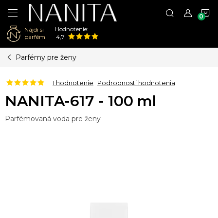
N
Hodnotenie:
Nájdi si
K
parfém
4,7
Prejsť
Parfémy pre ženy
na
obsah
1 hodnotenie
Podrobnosti hodnotenia
NANITA-617 - 100 ml
Parfémovaná voda pre ženy