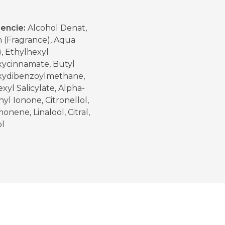
iencie:
Alcohol Denat,
 (Fragrance), Aqua
, Ethylhexyl
ycinnamate, Butyl
ydibenzoylmethane,
xyl Salicylate, Alpha-
yl Ionone, Citronellol,
monene, Linalool, Citral,
ol