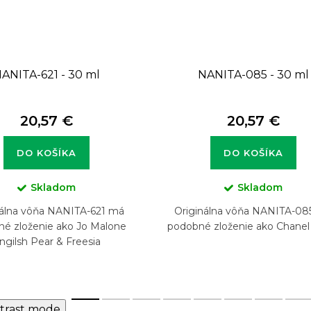
ANITA-621 - 30 ml
NANITA-085 - 30 ml
20,57 €
20,57 €
DO KOŠÍKA
DO KOŠÍKA
Skladom
Skladom
nálna vôňa NANITA-621 má
Originálna vôňa NANITA-08
é zloženie ako Jo Malone
podobné zloženie ako Chanel 
ngilsh Pear & Freesia
trast mode