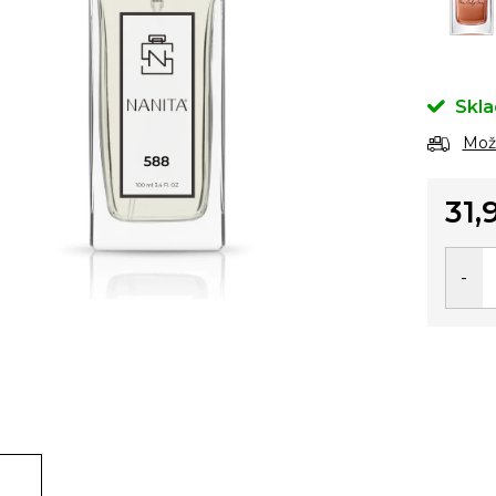
Skl
Možn
31,
Jedno
cena: