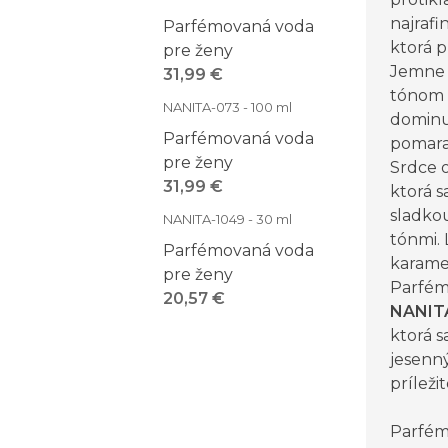
najraf
Parfémovaná voda
ktorá p
pre ženy
Jemne
31,99 €
tónom 
NANITA-073 - 100 ml
dominuj
Parfémovaná voda
pomar
pre ženy
Srdce 
31,99 €
ktorá s
sladko
NANITA-1049 - 30 ml
tónmi. 
Parfémovaná voda
karamel
pre ženy
Parfém
20,57 €
NANIT
ktorá s
jesenný
príležit
Parfém