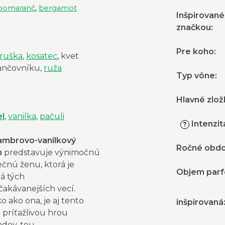
pomaranč
,
bergamot
Inšpirované
značkou
:
Pre koho
:
ruška
,
kosatec
, kvet
nčovníku,
ruža
Typ vône
:
Hlavné zlož
l
,
vanilka
,
pačuli
Intenzit
?
mbrovo-vanilkový
Ročné obdo
m
predstavuje výnimočnú
ečnú ženu, ktorá je
Objem par
á tých
čakávanejších vecí.
 ako ona, je aj tento
inšpirovaná
 príťažlivou hrou
adov, tou