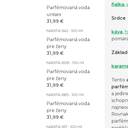
fialka
,
Parfémovaná voda
unisex
Srdce
31,99 €
NANITA-542 - 100 ml
káva
,
h
pomara
Parfémovaná voda
pre ženy
Základ
31,99 €
NANITA-608 - 100 ml
karame
Parfémovaná voda
pre ženy
Tento
a
31,99 €
parfé
a jedin
NANITA-685 - 100 ml
schopn
Parfémovaná voda
najneo
pre ženy
Rovnako
31,99 €
parfém
NANITA-167 - 100 ml
protikl