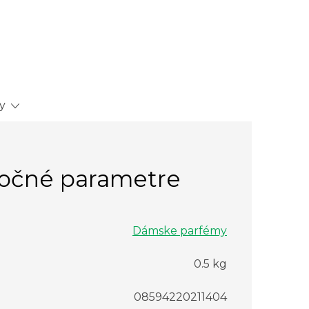
y
očné parametre
Dámske parfémy
0.5 kg
08594220211404