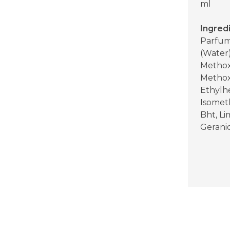
ml
Ingred
Parfum
(Water)
Methox
Methox
Ethylhe
Isometh
Bht, Li
Gerani