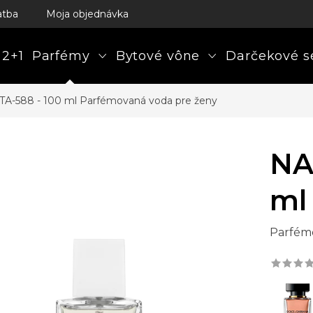
atba
Moja objednávka
 2+1
Parfémy
Bytové vône
Darčekové s
TA-588 - 100 ml
Parfémovaná voda pre ženy
NA
ml
Parfém