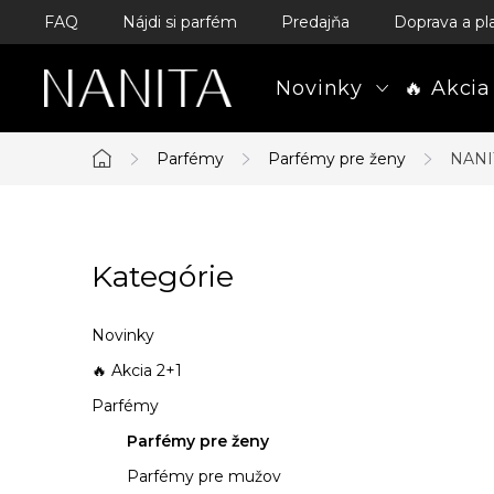
Prejsť
FAQ
Nájdi si parfém
Predajňa
Doprava a pl
na
obsah
Novinky
🔥 Akcia
Parfémy
Parfémy pre ženy
NANI
Domov
B
Kategórie
Preskočiť
o
kategórie
č
Novinky
n
🔥 Akcia 2+1
Parfémy
ý
Parfémy pre ženy
p
Parfémy pre mužov