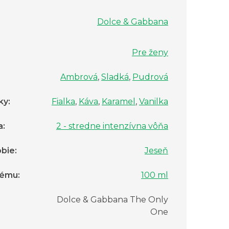
Dolce & Gabbana
Pre ženy
Ambrová
,
Sladká
,
Pudrová
ky
:
Fialka
,
Káva
,
Karamel
,
Vanilka
a
:
2 - stredne intenzívna vôňa
bie
:
Jeseň
fému
:
100 ml
Dolce & Gabbana The Only
:
One