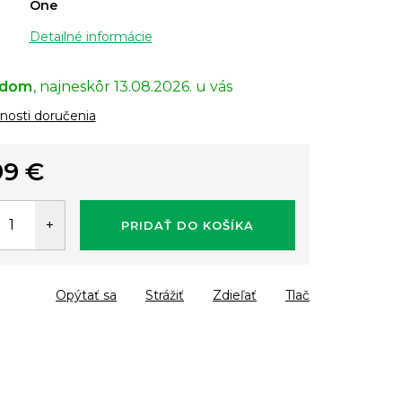
One
Detailné informácie
adom
13.08.2026.
osti doručenia
99 €
tková
PRIDAŤ DO KOŠÍKA
Opýtať sa
Strážiť
Zdieľať
Tlač