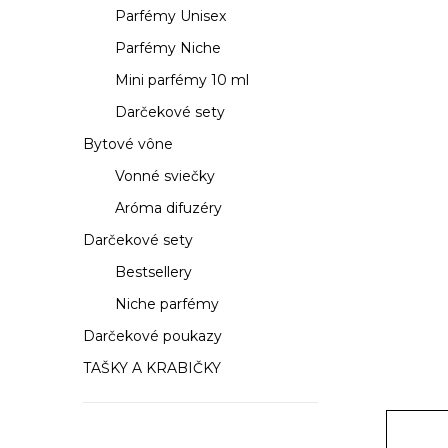
a
Parfémy Unisex
n
Parfémy Niche
e
Mini parfémy 10 ml
Darčekové sety
l
Bytové vône
Vonné sviečky
Aróma difuzéry
Darčekové sety
Bestsellery
Niche parfémy
Darčekové poukazy
TAŠKY A KRABIČKY