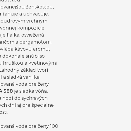
inovanejšou ženskosťou,
riťahuje a uchvacuje.
 púdrovým vrchným
vonnej kompozície
e fialka, osviežená
ančom a bergamotom.
ovláda kávovú arómu,
a dokonale snúbi so
u hruškou a kvetinovými
Lahodný základ tvorí
 a sladká vanilka.
ovaná voda pre ženy
A 588
je sladká vôňa,
a hodí do sychravých
ch dní aj pre špeciálne
osti.
ovaná voda pre ženy 100