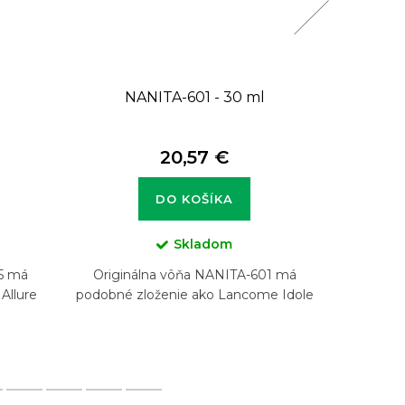
NANITA-601 - 30 ml
N
20,57 €
DO KOŠÍKA
Skladom
5 má
Originálna vôňa NANITA-601 má
Origin
Allure
podobné zloženie ako Lancome Idole
podobné 