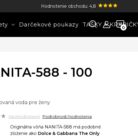
Hodnotenie obchodu: 4,8
NÁK
ety
Darčekové poukazy
TAŠKY A KRABIČK
KOŠÍ
NITA-588 - 100
ovaná voda pre ženy
Neohodnotené
Podrobnosti hodnotenia
Originálna vôňa NANITA-588 má podobné
zloženie ako
Dolce & Gabbana The Only