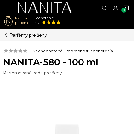
N
Hodnotenie:
Nájdi si
K
parfém
4,7
Prejsť
Parfémy pre ženy
na
obsah
Neohodnotené
Podrobnosti hodnotenia
NANITA-580 - 100 ml
Parfémovaná voda pre ženy