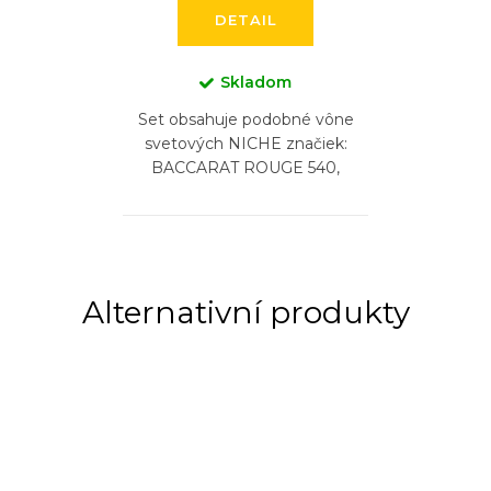
DETAIL
Skladom
Set obsahuje podobné vône
svetových NICHE značiek:
BACCARAT ROUGE 540,
BACCARAT ROUGE 540
EXTRAIT, CREED AVENTUS,
BYREDO GYPSY WATER,
DIPTYQUE...