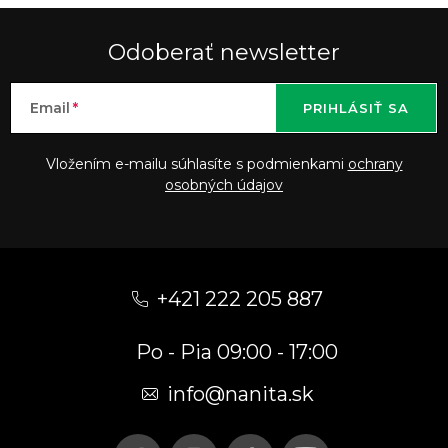
Odoberať newsletter
Email
PRIHLÁSIŤ SA
Vložením e-mailu súhlasíte s podmienkami
ochrany
osobných údajov
Z
á
+421 222 205 887
p
Po - Pia 09:00 - 17:00
ä
t
info
@
nanita.sk
i