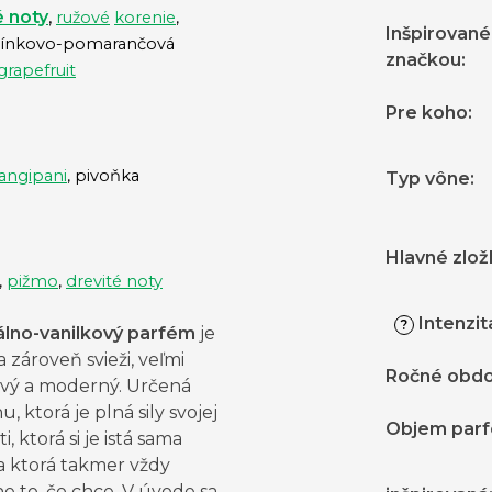
 noty
,
ružové
korenie
,
Inšpirované
ínkovo-pomarančová
značkou
:
grapefruit
Pre koho
:
rangipani
, pivoňka
Typ vône
:
Hlavné zlož
,
pižmo
,
drevité noty
Intenzit
?
álno-vanilkový parfém
je
a zároveň svieži, veľmi
Ročné obdo
tvý a moderný. Určená
u, ktorá je plná sily svojej
Objem par
, ktorá si je istá sama
a ktorá takmer vždy
e to, čo chce. V úvode sa