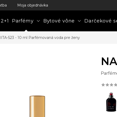
atba
Moja objednávka
 2+1
Parfémy
Bytové vône
Darčekové s
ITA-523 - 10 ml
Parfémovaná voda pre ženy
NA
Parfém