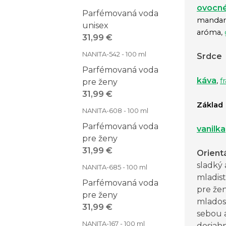
ovocné
Parfémovaná voda
mandar
unisex
aróma,
31,99 €
NANITA-542 - 100 ml
Srdce
Parfémovaná voda
káva
,
f
pre ženy
31,99 €
Základ
NANITA-608 - 100 ml
Parfémovaná voda
vanilka
pre ženy
31,99 €
Orient
sladký 
NANITA-685 - 100 ml
mladis
Parfémovaná voda
pre žen
pre ženy
mladosti
31,99 €
sebou 
NANITA-167 - 100 ml
dosiahn