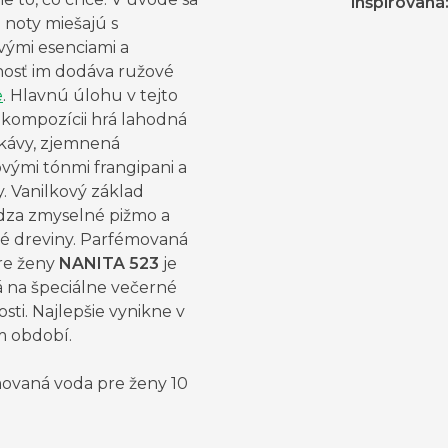
inšpirovaná
 noty miešajú s
vými esenciami a
nosť im dodáva ružové
e
. Hlavnú úlohu v tejto
 kompozícii hrá lahodná
kávy, zjemnená
vými tónmi frangipani a
. Vanilkový základ
dza zmyselné pižmo a
ké dreviny. Parfémovaná
re ženy
NANITA 523
je
 na špeciálne večerné
tosti. Najlepšie vynikne v
 období.
ovaná voda pre ženy 10