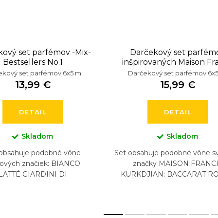
ový set parfémov -Mix-
Darčekový set parfém
Bestsellers No.1
inšpirovaných Maison Fra
Kurkdjian
kový set parfémov 6x5 ml
Darčekový set parfémov 6x5
13,99 €
15,99 €
DETAIL
DETAIL
Skladom
Skladom
 obsahuje podobné vône
Set obsahuje podobné vône s
tových značiek: BIANCO
značky MAISON FRANC
LATTÉ GIARDINI DI
KURKDJIAN: BACCARAT R
OSCANA, BURBERRY
540, BACCARAT ROUGE 
S, KAYALI YUM PISTACHIO
EXTRAIT, AQUA VITAE, 724,
GELATO...
SOIR, (5...