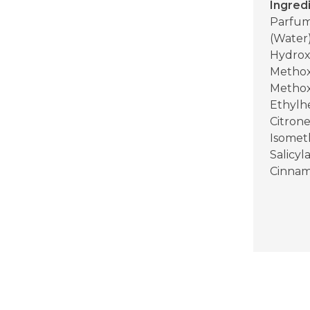
Ingred
Parfum
(Water)
Hydroxy
Methox
Methox
Ethylhe
Citrone
Isomet
Salicyl
Cinnama