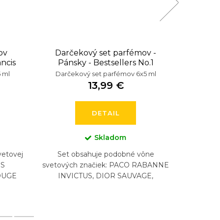
ov
Darčekový set parfémov -
Dar
ncis
Pánsky - Bestsellers No.1
i
 ml
Darčekový set parfémov 6x5 ml
Darče
13,99 €
DETAIL
Skladom
vetovej
Set obsahuje podobné vône
Set obsa
IS
svetových značiek: PACO RABANNE
značky K
OUGE
INVICTUS, DIOR SAUVAGE,
VOULE
540
NASOMATTO BLACK AFGAN,
MOI, F
 GRAND
ARMANI ACQUA DI GIO, CHANEL
PU
BLEU, HUGO...