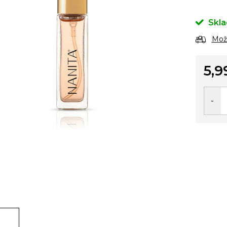
Skl
Možn
5,9
Jedno
cena: