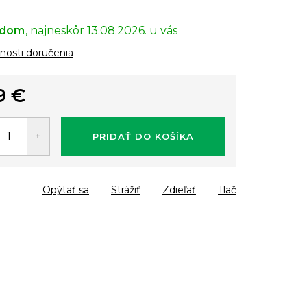
adom
13.08.2026.
osti doručenia
9 €
tková
PRIDAŤ DO KOŠÍKA
Opýtať sa
Strážiť
Zdieľať
Tlač