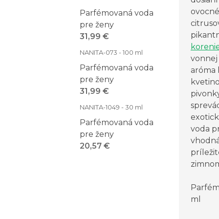
ovocné
Parfémovaná voda
citruso
pre ženy
pikant
31,99 €
koreni
NANITA-073 - 100 ml
vonnej
Parfémovaná voda
aróma 
pre ženy
kvetino
31,99 €
pivonky
sprevá
NANITA-1049 - 30 ml
exotic
Parfémovaná voda
voda p
pre ženy
vhodná
20,57 €
príleži
zimnom
Parfém
ml