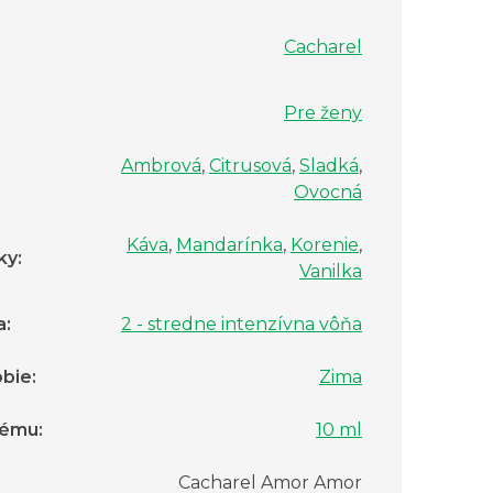
Cacharel
Pre ženy
Ambrová
,
Citrusová
,
Sladká
,
Ovocná
Káva
,
Mandarínka
,
Korenie
,
ky
:
Vanilka
a
:
2 - stredne intenzívna vôňa
bie
:
Zima
fému
:
10 ml
Cacharel Amor Amor