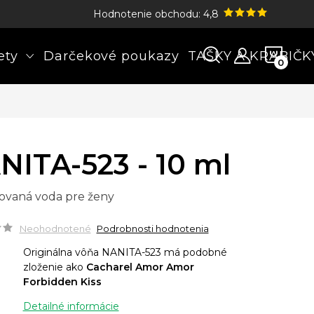
Hodnotenie obchodu: 4,8
NÁK
ety
Darčekové poukazy
TAŠKY A KRABIČK
KOŠÍ
NITA-523 - 10 ml
ovaná voda pre ženy
Neohodnotené
Podrobnosti hodnotenia
Originálna vôňa NANITA-523 má podobné
zloženie ako
Cacharel Amor Amor
Forbidden Kiss
Detailné informácie