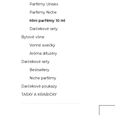
a
Parfémy Unisex
n
Parfémy Niche
e
Mini parfémy 10 ml
Darčekové sety
l
Bytové vône
Vonné sviečky
Aróma difuzéry
Darčekové sety
Bestsellery
Niche parfémy
Darčekové poukazy
TAŠKY A KRABIČKY