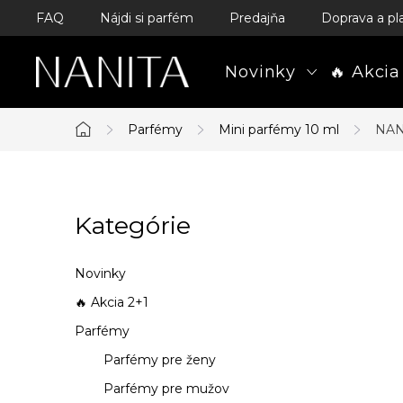
Prejsť
FAQ
Nájdi si parfém
Predajňa
Doprava a pl
na
obsah
Novinky
🔥 Akcia
Parfémy
Mini parfémy 10 ml
NAN
Domov
B
Kategórie
Preskočiť
o
kategórie
č
Novinky
n
🔥 Akcia 2+1
Parfémy
ý
Parfémy pre ženy
p
Parfémy pre mužov