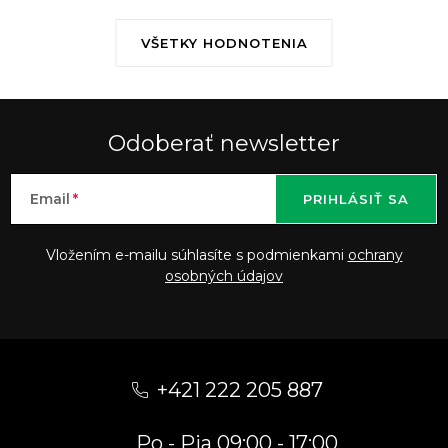
VŠETKY HODNOTENIA
Odoberať newsletter
Email
PRIHLÁSIŤ SA
Vložením e-mailu súhlasíte s podmienkami
ochrany
osobných údajov
Z
á
+421 222 205 887
p
Po - Pia 09:00 - 17:00