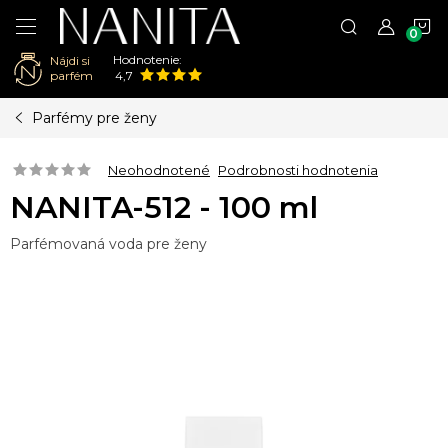
N
Hodnotenie:
Nájdi si
K
parfém
4,7
Prejsť
Parfémy pre ženy
na
obsah
Neohodnotené
Podrobnosti hodnotenia
NANITA-512 - 100 ml
Parfémovaná voda pre ženy