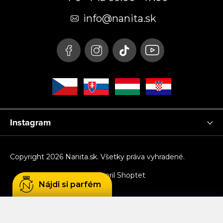
ä
t
info
@
nanita.sk
i
e
Instagram
Copyright 2026
Nanita.sk
. Všetky práva vyhradené.
Vytvoril Shoptet
Nájdi si parfém
Používame cookies, aby sme Vám umožnili
pohodlné prehliadanie webu a vďaka analýze