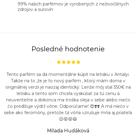
99% našich parfémov je vyrobených z neživočíšnych
zdrojov a surovín
Posledné hodnotenie
Tento parfém sa dá momentálne kúpiť na letisku v Antalyi.
Takže na to ,že je to nový parfém , ktorý mám doma v
originálnej verzii je naozaj identický. Lenže môj stal 350€ na
letisku a tento som chcela vyskúšať za tú cenu a
neuveriteľne a dokonca ma troška oleja v sebe alebo niečo
čo predlžuje výdrž vône. Odporúčame! 😍❣️❣️ A má niečo v
sebe ako feromóny, pretože tá vôňa vzrušuje mňa aj priateľa
😉😝😝😃
Milada Hudáková