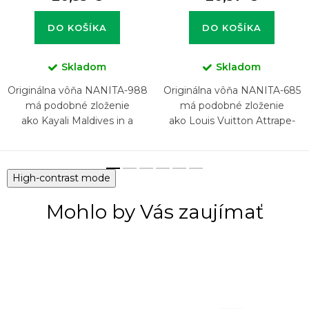
DO KOŠÍKA
DO KOŠÍKA
Skladom
Skladom
Originálna vôňa NANITA-988
Originálna vôňa NANITA-685
má podobné zloženie
má podobné zloženie
ako Kayali Maldives in a
ako Louis Vuitton Attrape-
Bottle Ylang Coco 20 Eau de
Rêves
Parfum
High-contrast mode
Mohlo by Vás zaujímať