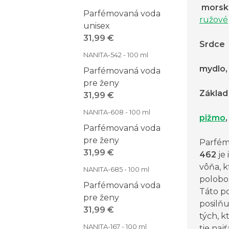
morské
Parfémovaná voda
ružové
unisex
31,99 €
Srdce
NANITA-542 - 100 ml
mydlo,
Parfémovaná voda
pre ženy
Základ
31,99 €
NANITA-608 - 100 ml
pižmo
,
Parfémovaná voda
pre ženy
Parfém
31,99 €
462
je 
vôňa, 
NANITA-685 - 100 ml
polobo
Parfémovaná voda
Táto p
pre ženy
posilňu
31,99 €
tých, k
NANITA-167 - 100 ml
tie naj