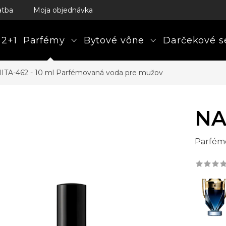
atba
Moja objednávka
 2+1
Parfémy
Bytové vône
Darčekové s
ITA-462 - 10 ml
Parfémovaná voda pre mužov
NA
Parfém