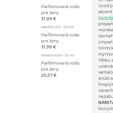
úvod pr
Parfémovaná voda
akcent
pre ženy
koreni
31,99 €
prejasň
NANITA-073 - 100 ml
morske
Parfémovaná voda
čierne
pre ženy
zmysel
31,99 €
tónmi 
myrtové
NANITA-1049 - 30 ml
hĺbku 
Parfémovaná voda
uzatvá
pre ženy
santalo
20,57 €
snúbi 
hrejiv
zanech
nezabu
NANIT
ktorým