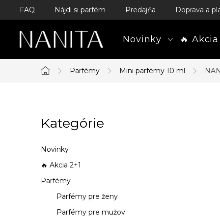
Prejsť
FAQ
Nájdi si parfém
Predajňa
Doprava a pl
na
obsah
Novinky
🔥 Akcia
Parfémy
Mini parfémy 10 ml
NAN
Domov
B
Kategórie
Preskočiť
o
kategórie
č
Novinky
n
🔥 Akcia 2+1
Parfémy
ý
Parfémy pre ženy
p
Parfémy pre mužov