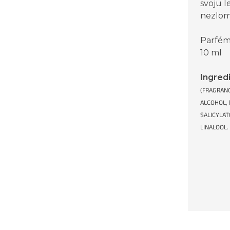
svoju 
nezlom
Parfém
10 ml
Ingred
(FRAGRANC
ALCOHOL, 
SALICYLAT
LINALOOL.