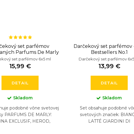
čekový set parfémov
Darčekový set parfémov 
vaných Parfums De Marly
Bestsellers No.1
kový set parfémov 6x5 ml
Darčekový set parfémov 6x5
15,99 €
13,99 €
DETAIL
DETAIL
Skladom
Skladom
huje podobné vône svetovej
Set obsahuje podobné vô
ky PARFUMS DE MARLY:
svetových značiek: BIAN
INA EXCLUSIF, HEROD,
LATTÉ GIARDINI DI
ON, PEGASUS, SAFAND,
TOSCANA, BURBERRY