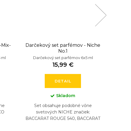
-Mix-
Darčekový set parfémov - Niche
Darč
No.1
Dáms
 ml
Darčekový set parfémov 6x5 ml
Darče
15,99 €
DETAIL
Skladom
ne
Set obsahuje podobné vône
Set 
CO
svetových NICHE značiek:
svetový
BACCARAT ROUGE 540, BACCARAT
YSL LI
ROUGE 540 EXTRAIT, CREED
LA VIA