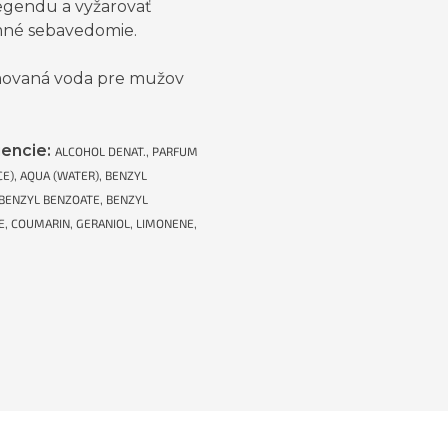
legendu a vyžarovať
né sebavedomie.
ovaná voda pre mužov
iencie:
ALCOHOL DENAT., PARFUM
E), AQUA (WATER), BENZYL
BENZYL BENZOATE, BENZYL
E, COUMARIN, GERANIOL, LIMONENE,