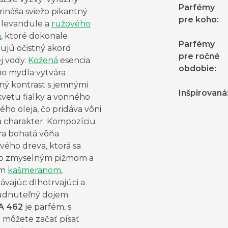
Parfémy
ináša sviežo pikantný
pre koho
:
 levandule a
ružového
a
, ktoré dokonale
Parfémy
ujú očistný akord
pre ročné
j vody.
Kožená
esencia
obdobie
:
ho mydla vytvára
ný kontrast s jemnými
Inšpirovaná
kvetu fialky a vonného
ho oleja, čo pridáva vôni
a charakter. Kompozíciu
ra bohatá vôňa
vého dreva, ktorá sa
so zmyselným pižmom a
ým
kašmeranom
,
ávajúc dlhotrvajúci a
dnuteľný dojem.
A 462
je parfém, s
 môžete začať písať