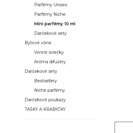
a
Parfémy Unisex
n
Parfémy Niche
e
Mini parfémy 10 ml
Darčekové sety
l
Bytové vône
Vonné sviečky
Aróma difuzéry
Darčekové sety
Bestsellery
Niche parfémy
Darčekové poukazy
TAŠKY A KRABIČKY