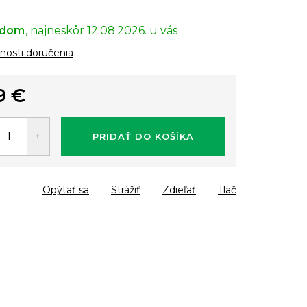
adom
12.08.2026.
osti doručenia
9 €
tková
PRIDAŤ DO KOŠÍKA
Opýtať sa
Strážiť
Zdieľať
Tlač