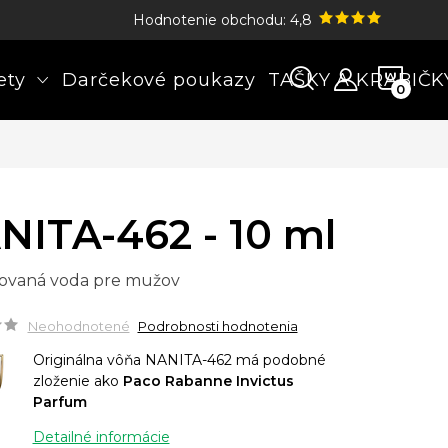
Hodnotenie obchodu: 4,8
NÁK
ety
Darčekové poukazy
TAŠKY A KRABIČK
KOŠÍ
NITA-462 - 10 ml
ovaná voda pre mužov
Neohodnotené
Podrobnosti hodnotenia
Originálna vôňa NANITA-462 má podobné
zloženie ako
Paco Rabanne Invictus
Parfum
Detailné informácie