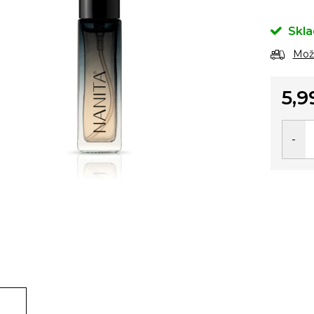
Skl
Možn
5,9
Jedno
cena: