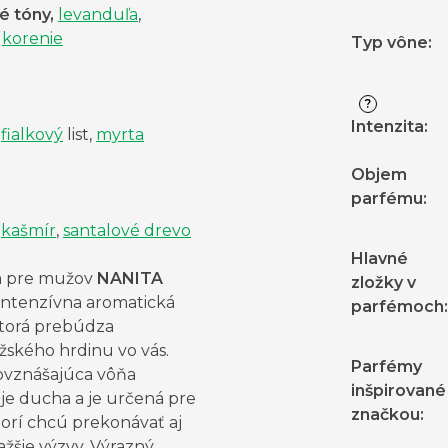
 tóny,
levanduľa
,
korenie
Typ vône
:
?
Intenzita
:
fialkový
list,
myrta
Objem
parfému
:
kašmír
,
santalové drevo
Hlavné
 pre mužov
NANITA
zložky v
intenzívna aromatická
parfémoch
:
ktorá prebúdza
žského hrdinu vo vás.
Parfémy
ovznášajúca vôňa
inšpirované
je ducha a je určená pre
značkou
:
torí chcú prekonávať aj
ťažšie výzvy. Výrazný