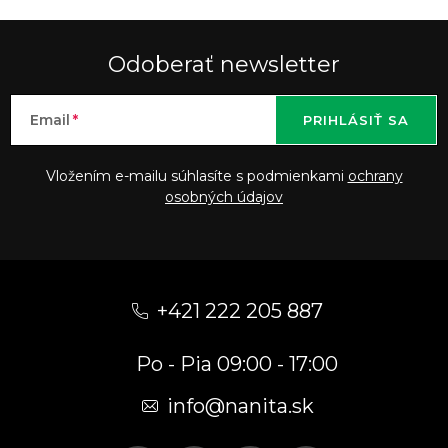
Odoberať newsletter
Email
PRIHLÁSIŤ SA
Vložením e-mailu súhlasíte s podmienkami
ochrany
osobných údajov
Z
á
+421 222 205 887
p
Po - Pia 09:00 - 17:00
ä
t
info
@
nanita.sk
i