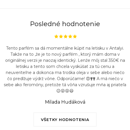
Posledné hodnotenie
Tento parfém sa dá momentálne kúpiť na letisku v Antalyi.
Takže na to ,že je to nový parfém , ktorý mám doma v
originálnej verzii je naozaj identický. Lenže môj stal 350€ na
letisku a tento som chcela vyskúšať za tú cenu a
neuveriteľne a dokonca ma troška oleja v sebe alebo niečo
čo predlžuje výdrž vône. Odporúčame! 😍❣️❣️ A má niečo v
sebe ako feromóny, pretože tá vôňa vzrušuje mňa aj priateľa
😉😝😝😃
Milada Hudáková
VŠETKY HODNOTENIA