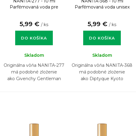
NANITA-277 - 10 ml
NANITA-368 - 10 ml
Parfémovaná voda pre
Parfémovaná voda unisex
mužov
5,99 €
5,99 €
/ ks
/ ks
DO KOŠÍKA
DO KOŠÍKA
Skladom
Skladom
Originálna vôňa NANITA-277
Originálna vôňa NANITA-368
má podobné zloženie
má podobné zloženie
ako Givenchy Gentleman
ako Diptyque Kyoto
2018