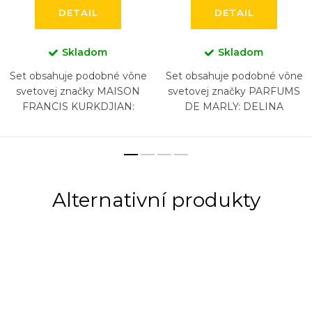
DETAIL
DETAIL
Skladom
Skladom
Set obsahuje podobné vône
Set obsahuje podobné vône
svetovej značky MAISON
svetovej značky PARFUMS
FRANCIS KURKDJIAN:
DE MARLY: DELINA
BACCARAT ROUGE 540,
EXCLUSIF, HEROD, LAYTON,
BACCARAT ROUGE 540
PEGASUS, SAFAND,
EXTRAIT, AQUA VITAE, 724,
ATHALIA (6 x 5 ml)
GRAND SOIR, (5...