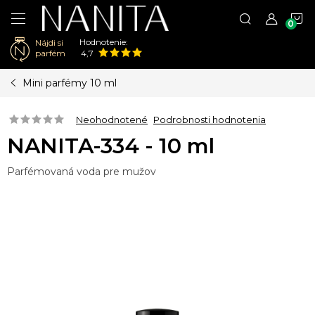
N
Hodnotenie:
Nájdi si
K
parfém
4,7
Prejsť
Mini parfémy 10 ml
na
obsah
Neohodnotené
Podrobnosti hodnotenia
NANITA-334 - 10 ml
Parfémovaná voda pre mužov