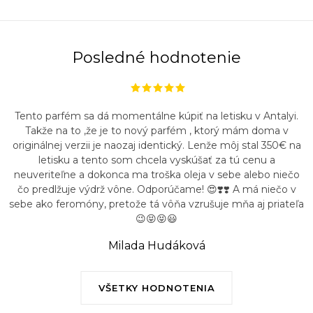
Posledné hodnotenie
Tento parfém sa dá momentálne kúpiť na letisku v Antalyi.
Takže na to ,že je to nový parfém , ktorý mám doma v
originálnej verzii je naozaj identický. Lenže môj stal 350€ na
letisku a tento som chcela vyskúšať za tú cenu a
neuveriteľne a dokonca ma troška oleja v sebe alebo niečo
čo predlžuje výdrž vône. Odporúčame! 😍❣️❣️ A má niečo v
sebe ako feromóny, pretože tá vôňa vzrušuje mňa aj priateľa
😉😝😝😃
Milada Hudáková
VŠETKY HODNOTENIA