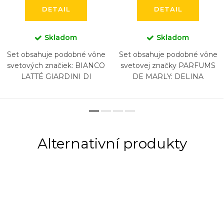
DETAIL
DETAIL
Skladom
Skladom
Set obsahuje podobné vône
Set obsahuje podobné vône
svetových značiek: BIANCO
svetovej značky PARFUMS
LATTÉ GIARDINI DI
DE MARLY: DELINA
TOSCANA, BURBERRY
EXCLUSIF, HEROD, LAYTON,
GODDESS, KAYALI YUM
PEGASUS, SAFAND,
PISTACHIO GELATO...
ATHALIA (6 x 5 ml)