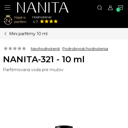
N
Hodnotenie:
Nájdi si
K
parfém
4,7
Prejsť
Mini parfémy 10 ml
na
obsah
Neohodnotené
Podrobnosti hodnotenia
NANITA-321 - 10 ml
Parfémovaná voda pre mužov