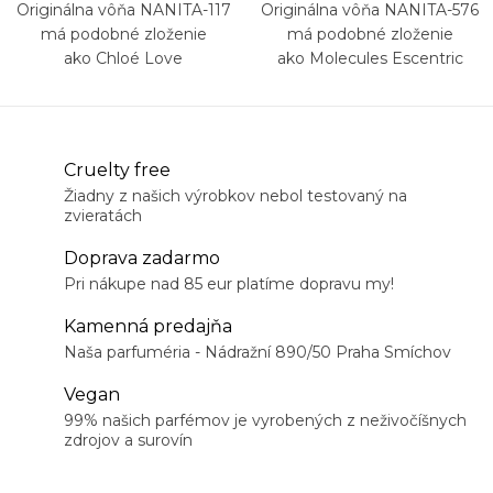
Originálna vôňa NANITA-117
Originálna vôňa NANITA-576
má podobné zloženie
má podobné zloženie
ako Chloé Love
ako Molecules Escentric
Molecule 01
Cruelty free
Žiadny z našich výrobkov nebol testovaný na
zvieratách
Doprava zadarmo
Pri nákupe nad 85 eur platíme dopravu my!
Kamenná predajňa
Naša parfuméria - Nádražní 890/50 Praha Smíchov
Vegan
99% našich parfémov je vyrobených z neživočíšnych
zdrojov a surovín