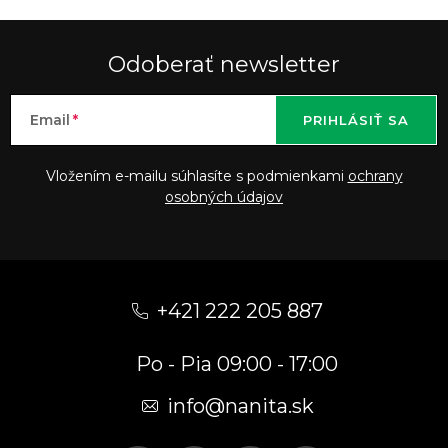
Odoberať newsletter
Email
PRIHLÁSIŤ SA
Vložením e-mailu súhlasíte s podmienkami
ochrany
osobných údajov
Z
á
+421 222 205 887
p
Po - Pia 09:00 - 17:00
ä
t
info
@
nanita.sk
i