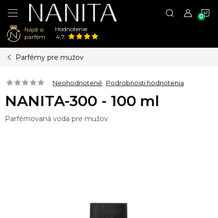
N
Hodnotenie:
Nájdi si
K
parfém
4,7
Prejsť
Parfémy pre mužov
na
obsah
Neohodnotené
Podrobnosti hodnotenia
NANITA-300 - 100 ml
Parfémovaná voda pre mužov