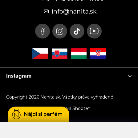
ä
t
info
@
nanita.sk
i
e
Instagram
Copyright 2026
Nanita.sk
. Všetky práva vyhradené.
Vytvoril Shoptet
Nájdi si parfém
Používame cookies, aby sme Vám umožnili
pohodlné prehliadanie webu a vďaka analýze