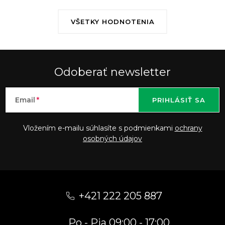
VŠETKY HODNOTENIA
Odoberať newsletter
Email
PRIHLÁSIŤ SA
Vložením e-mailu súhlasíte s podmienkami
ochrany
osobných údajov
Z
á
+421 222 205 887
p
Po - Pia 09:00 - 17:00