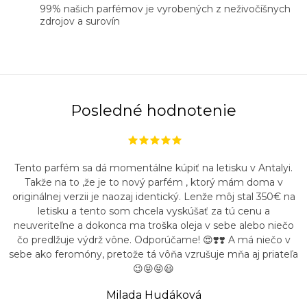
99% našich parfémov je vyrobených z neživočíšnych
zdrojov a surovín
Posledné hodnotenie
Tento parfém sa dá momentálne kúpiť na letisku v Antalyi.
Takže na to ,že je to nový parfém , ktorý mám doma v
originálnej verzii je naozaj identický. Lenže môj stal 350€ na
letisku a tento som chcela vyskúšať za tú cenu a
neuveriteľne a dokonca ma troška oleja v sebe alebo niečo
čo predlžuje výdrž vône. Odporúčame! 😍❣️❣️ A má niečo v
sebe ako feromóny, pretože tá vôňa vzrušuje mňa aj priateľa
😉😝😝😃
Milada Hudáková