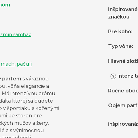
móm
Inšpirované
značkou
:
Pre koho
:
azmín sambac
Typ vône
:
Hlavné zlož
,
mach
,
pačuli
Intenzit
?
ý parfém
s výraznou
ou, vôňa elegancie a
Ročné obdo
. Má intenzívnu arómu
ďaka ktorej sa budete
Objem par
ko v športiaku s koženými
mi. Je storen pre
ckých mužov a ženy,
inšpirovaná
slé a s výnimočnou
 zmyselnosti.