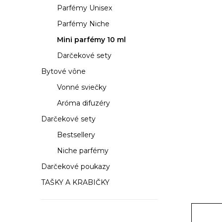
a
Parfémy Unisex
n
Parfémy Niche
e
Mini parfémy 10 ml
Darčekové sety
l
Bytové vône
Vonné sviečky
Aróma difuzéry
Darčekové sety
Bestsellery
Niche parfémy
Darčekové poukazy
TAŠKY A KRABIČKY