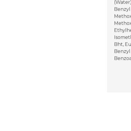
(Water)
Benzyl 
Methox
Methox
Ethylhe
Isometh
Bht, Eu
Benzyl
Benzo