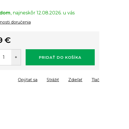
adom
12.08.2026.
osti doručenia
9 €
tková
PRIDAŤ DO KOŠÍKA
Opýtať sa
Strážiť
Zdieľať
Tlač