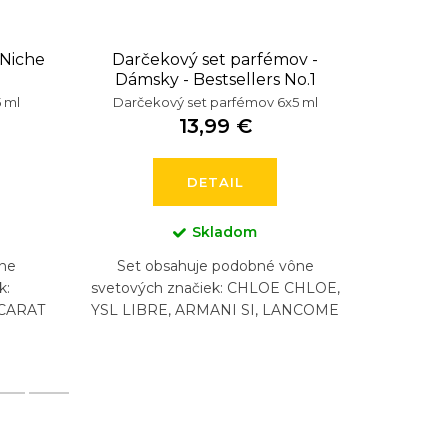
 Niche
Darčekový set parfémov -
Darček
Dámsky - Bestsellers No.1
 ml
Darčekový set parfémov 6x5 ml
Darče
13,99 €
DETAIL
Skladom
ne
Set obsahuje podobné vône
Set 
k:
svetových značiek: CHLOE CHLOE,
svet
CARAT
YSL LIBRE, ARMANI SI, LANCOME
EED
LA VIA EST BELLE, CHANEL COCO
T
ATER,
MADEMOISELLE, CAROLINA...
GODDESS