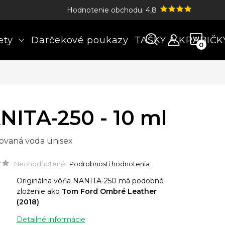
Hodnotenie obchodu: 4,8
NÁK
ety
Darčekové poukazy
TAŠKY A KRABIČK
KOŠÍ
NITA-250 - 10 ml
ovaná voda unisex
Neohodnotené
Podrobnosti hodnotenia
Originálna vôňa NANITA-250 má podobné
zloženie ako
Tom Ford Ombré Leather
(2018)
Detailné informácie