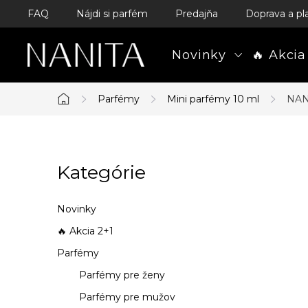
Prejsť
FAQ
Nájdi si parfém
Predajňa
Doprava a pl
na
obsah
Novinky
🔥 Akcia
Parfémy
Mini parfémy 10 ml
NAN
Domov
B
Kategórie
Preskočiť
o
kategórie
č
Novinky
n
🔥 Akcia 2+1
Parfémy
ý
Parfémy pre ženy
p
Parfémy pre mužov