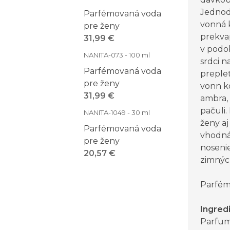
Jednod
Parfémovaná voda
vonná 
pre ženy
prekva
31,99 €
v podo
NANITA-073 - 100 ml
srdci n
Parfémovaná voda
preple
pre ženy
vonn ko
31,99 €
ambra,
pačuli
NANITA-1049 - 30 ml
ženy a
Parfémovaná voda
vhodná
pre ženy
nosenie
20,57 €
zimnýc
Parfém
Ingred
Parfum