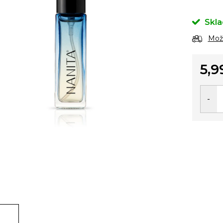
Skl
Možn
5,9
Jedno
cena: