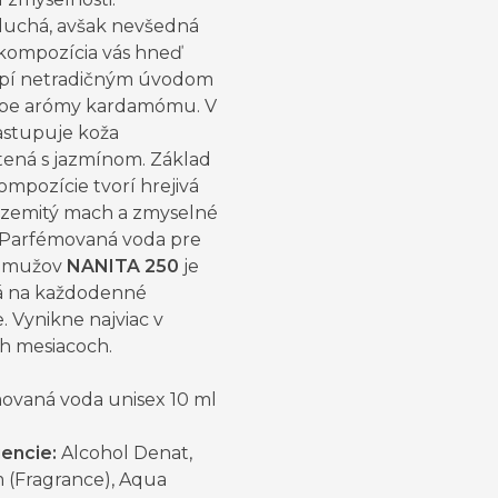
uchá, avšak nevšedná
kompozícia vás hneď
pí netradičným úvodom
be arómy kardamómu. V
astupuje koža
tená s jazmínom. Základ
mpozície tvorí hrejivá
 zemitý mach a zmyselné
. Parfémovaná voda pre
j mužov
NANITA 250
je
 na každodenné
. Vynikne najviac v
h mesiacoch.
ovaná voda unisex 10 ml
iencie:
Alcohol Denat,
 (Fragrance), Aqua