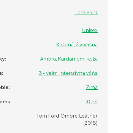
Tom Ford
Unisex
Kožená
,
Živočíšna
ky
:
Ambra
,
Kardamóm
,
Koža
a
:
3 - veľmi intenzívna vôňa
bie
:
Zima
fému
:
10 ml
Tom Ford Ombré Leather
:
(2018)