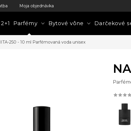
atba
Moja objednávka
 2+1
Parfémy
Bytové vône
Darčekové s
ITA-250 - 10 ml
Parfémovaná voda unisex
NA
Parfém