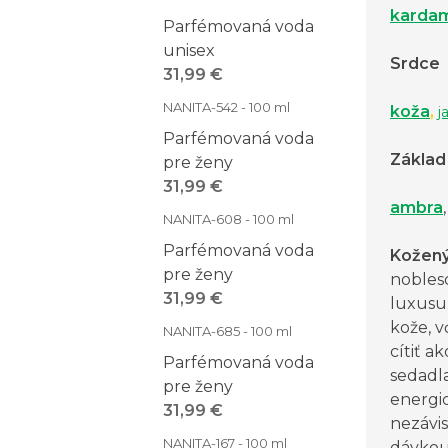
karda
Parfémovaná voda
unisex
Srdce
31,99 €
NANITA-542 - 100 ml
koža
,
j
Parfémovaná voda
Základ
pre ženy
31,99 €
ambra
NANITA-608 - 100 ml
Parfémovaná voda
Kožen
pre ženy
nobles
31,99 €
luxusu
kože, v
NANITA-685 - 100 ml
cítiť a
Parfémovaná voda
sedadla
pre ženy
energi
31,99 €
nezávi
NANITA-167 - 100 ml
dávkou