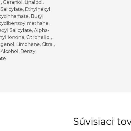
, Geraniol, Linalool,
Salicylate, Ethylhexyl
ycinnamate, Butyl
ydibenzoylmethane,
xyl Salicylate, Alpha-
yl Ionone, Citronellol,
genol, Limonene, Citral,
 Alcohol, Benzyl
ate
Súvisiaci to