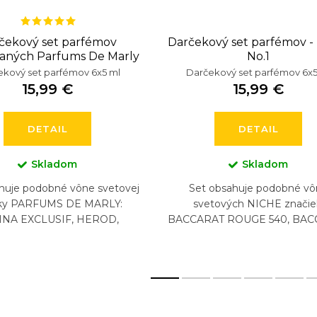
čekový set parfémov
Darčekový set parfémov -
vaných Parfums De Marly
No.1
kový set parfémov 6x5 ml
Darčekový set parfémov 6x5
15,99 €
15,99 €
DETAIL
DETAIL
Skladom
Skladom
huje podobné vône svetovej
Set obsahuje podobné vô
ky PARFUMS DE MARLY:
svetových NICHE značie
INA EXCLUSIF, HEROD,
BACCARAT ROUGE 540, BAC
ON, PEGASUS, SAFAND,
ROUGE 540 EXTRAIT, CR
ATHALIA (6 x 5 ml)
AVENTUS, BYREDO GYPSY W
DIPTYQUE...