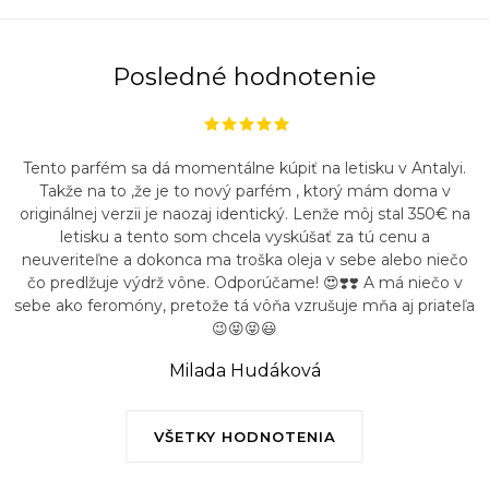
Posledné hodnotenie
Tento parfém sa dá momentálne kúpiť na letisku v Antalyi.
Takže na to ,že je to nový parfém , ktorý mám doma v
originálnej verzii je naozaj identický. Lenže môj stal 350€ na
letisku a tento som chcela vyskúšať za tú cenu a
neuveriteľne a dokonca ma troška oleja v sebe alebo niečo
čo predlžuje výdrž vône. Odporúčame! 😍❣️❣️ A má niečo v
sebe ako feromóny, pretože tá vôňa vzrušuje mňa aj priateľa
😉😝😝😃
Milada Hudáková
VŠETKY HODNOTENIA