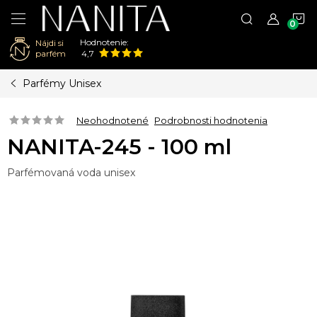
N
Hodnotenie:
Nájdi si
K
parfém
4,7
Prejsť
Parfémy Unisex
na
obsah
Neohodnotené
Podrobnosti hodnotenia
NANITA-245 - 100 ml
Parfémovaná voda unisex