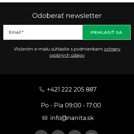
Odoberať newsletter
Email
PRIHLÁSIŤ SA
Vložením e-mailu súhlasíte s podmienkami
ochrany
osobných údajov
Z
á
+421 222 205 887
p
Po - Pia 09:00 - 17:00
ä
t
info
@
nanita.sk
i