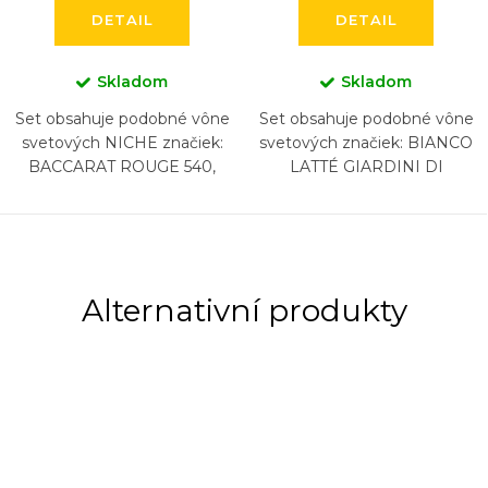
DETAIL
DETAIL
Skladom
Skladom
Set obsahuje podobné vône
Set obsahuje podobné vône
svetových NICHE značiek:
svetových značiek: BIANCO
BACCARAT ROUGE 540,
LATTÉ GIARDINI DI
BACCARAT ROUGE 540
TOSCANA, BURBERRY
EXTRAIT, CREED AVENTUS,
GODDESS, KAYALI YUM
BYREDO GYPSY WATER,
PISTACHIO GELATO...
DIPTYQUE...