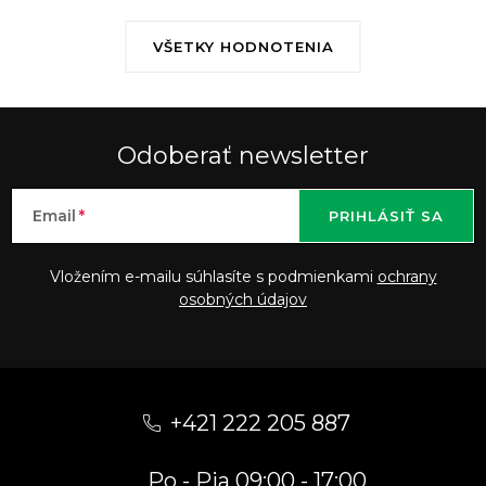
VŠETKY HODNOTENIA
Odoberať newsletter
Email
PRIHLÁSIŤ SA
Vložením e-mailu súhlasíte s podmienkami
ochrany
osobných údajov
Z
á
+421 222 205 887
p
Po - Pia 09:00 - 17:00