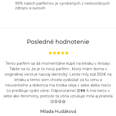
99% našich parfémov je vyrobených z neživočíšnych
zdrojov a surovín
Posledné hodnotenie
Tento parfém sa dá momentálne kúpiť na letisku v Antalyi.
Takže na to ,že je to nový parfém , ktorý mám doma v
originálnej verzii je naozaj identický. Lenže môj stal 350€ na
letisku a tento som chcela vyskúšať za tú cenu a
neuveriteľne a dokonca ma troška oleja v sebe alebo niečo
čo predlžuje výdrž vône. Odporúčame! 😍❣️❣️ A má niečo v
sebe ako feromóny, pretože tá vôňa vzrušuje mňa aj priateľa
😉😝😝😃
Milada Hudáková