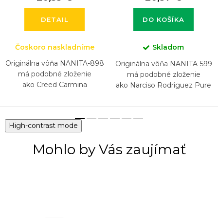
DETAIL
DO KOŠÍKA
Čoskoro naskladníme
Skladom
Originálna vôňa NANITA-898
Originálna vôňa NANITA-599
má podobné zloženie
má podobné zloženie
ako Creed Carmina
ako Narciso Rodriguez Pure
Musc For Her
High-contrast mode
Mohlo by Vás zaujímať