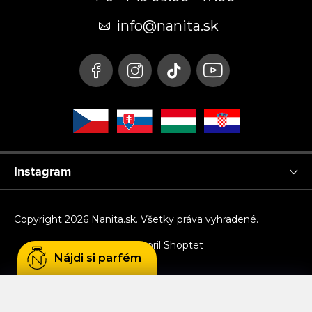
ä
t
info
@
nanita.sk
i
e
Instagram
Copyright 2026
Nanita.sk
. Všetky práva vyhradené.
Vytvoril Shoptet
Nájdi si parfém
Používame cookies, aby sme Vám umožnili
pohodlné prehliadanie webu a vďaka analýze