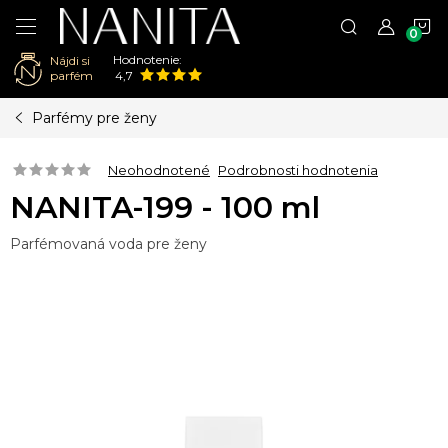
N
Hodnotenie:
Nájdi si
K
parfém
4,7
Prejsť
Parfémy pre ženy
na
obsah
Neohodnotené
Podrobnosti hodnotenia
NANITA-199 - 100 ml
Parfémovaná voda pre ženy