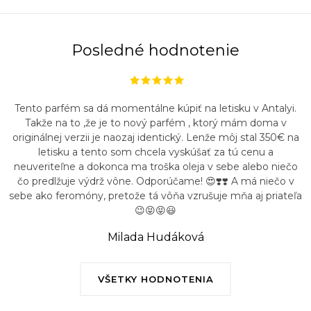
Posledné hodnotenie
Tento parfém sa dá momentálne kúpiť na letisku v Antalyi.
Takže na to ,že je to nový parfém , ktorý mám doma v
originálnej verzii je naozaj identický. Lenže môj stal 350€ na
letisku a tento som chcela vyskúšať za tú cenu a
neuveriteľne a dokonca ma troška oleja v sebe alebo niečo
čo predlžuje výdrž vône. Odporúčame! 😍❣️❣️ A má niečo v
sebe ako feromóny, pretože tá vôňa vzrušuje mňa aj priateľa
😉😝😝😃
Milada Hudáková
VŠETKY HODNOTENIA