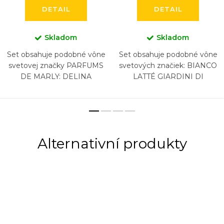
DETAIL
DETAIL
Skladom
Skladom
Set obsahuje podobné vône
Set obsahuje podobné vône
svetovej značky PARFUMS
svetových značiek: BIANCO
DE MARLY: DELINA
LATTÉ GIARDINI DI
EXCLUSIF, HEROD, LAYTON,
TOSCANA, BURBERRY
PEGASUS, SAFAND,
GODDESS, KAYALI YUM
ATHALIA (6 x 5 ml)
PISTACHIO GELATO...