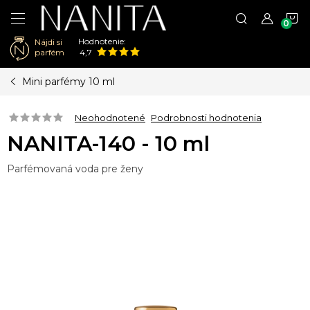
N
Hodnotenie:
Nájdi si
K
parfém
4,7
Prejsť
Mini parfémy 10 ml
na
obsah
Neohodnotené
Podrobnosti hodnotenia
NANITA-140 - 10 ml
Parfémovaná voda pre ženy