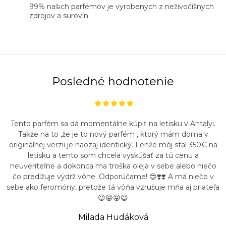
99% našich parfémov je vyrobených z neživočíšnych
zdrojov a surovín
Posledné hodnotenie
Tento parfém sa dá momentálne kúpiť na letisku v Antalyi.
Takže na to ,že je to nový parfém , ktorý mám doma v
originálnej verzii je naozaj identický. Lenže môj stal 350€ na
letisku a tento som chcela vyskúšať za tú cenu a
neuveriteľne a dokonca ma troška oleja v sebe alebo niečo
čo predlžuje výdrž vône. Odporúčame! 😍❣️❣️ A má niečo v
sebe ako feromóny, pretože tá vôňa vzrušuje mňa aj priateľa
😉😝😝😃
Milada Hudáková