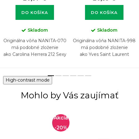
DO KOŠÍKA
DO KOŠÍKA
Skladom
Skladom
Originálna vôňa NANITA-070
Originálna vôňa NANITA-998
má podobné zloženie
má podobné zloženie
ako Carolina Herrera 212 Sexy
ako Yves Saint Laurent
Yvresse (Champagne)
High-contrast mode
Mohlo by Vás zaujímať
-20%