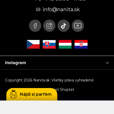
ä
t
info
@
nanita.sk
i
e
Instagram
Copyright 2026
Nanita.sk
. Všetky práva vyhradené.
Vytvoril Shoptet
Nájdi si parfém
Používame cookies, aby sme Vám umožnili
pohodlné prehliadanie webu a vďaka analýze