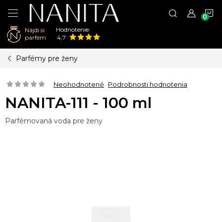
N
Hodnotenie:
Nájdi si
K
parfém
4,7
Prejsť
Parfémy pre ženy
na
obsah
Neohodnotené
Podrobnosti hodnotenia
NANITA-111 - 100 ml
Parfémovaná voda pre ženy