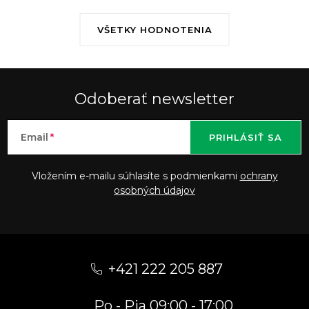
VŠETKY HODNOTENIA
Odoberať newsletter
Email
PRIHLÁSIŤ SA
Vložením e-mailu súhlasíte s podmienkami
ochrany
osobných údajov
Z
á
+421 222 205 887
p
Po - Pia 09:00 - 17:00