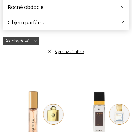
Ročné obdobie
Objem parfému
Aldehydová
Vymazať filtre
V
ý
p
i
s
p
r