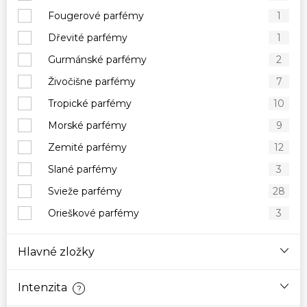
Fougerové parfémy
1
Dřevité parfémy
1
Gurmánské parfémy
2
Živočišne parfémy
7
Tropické parfémy
10
Morské parfémy
9
Zemité parfémy
12
Slané parfémy
3
Svieže parfémy
28
Orieškové parfémy
3
Hlavné zložky
Intenzita
?