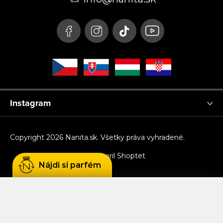
i
e
Instagram
Copyright 2026
Nanita.sk
. Všetky práva vyhradené.
Vytvoril Shoptet
Nájdi si parfém
Používame cookies, aby sme Vám umožnili
pohodlné prehliadanie webu a vďaka analýze
prevádzky webu neustále zlepšovali jeho funkcie,