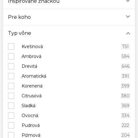
Inšpirované značkou
Pre koho
Typ vône
Kvetinová
751
Ambrová
594
Drevitá
646
Aromatická
391
Korenená
399
Citrusová
380
Sladká
369
Ovocná
334
Pudrová
222
Pižmová
204