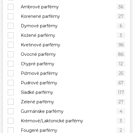
Ambrové parfémy
36
Korenené parfémy
27
Dymové parfémy
6
Kožené parfémy
3
Kvetinové parfémy
96
Ovocné parfémy
86
Chypré parfémy
12
Pižmové parfémy
25
Pudrové parfémy
67
Sladké parfémy
117
Zelené parfémy
27
Gurmánske parfémy
4
Krémové/Laktonické parfémy
3
Fougeré parfémy
2