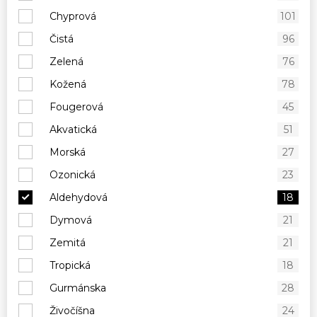
Chyprová
101
Čistá
96
Zelená
76
Kožená
78
Fougerová
45
Akvatická
51
Morská
27
Ozonická
23
Aldehydová
18
Dymová
21
Zemitá
21
Tropická
18
Gurmánska
28
Živočíšna
24