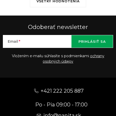
VŠETKY HODNOTENIA
Odoberať newsletter
Email
PRIHLÁSIŤ SA
Vložením e-mailu súhlasíte s podmienkami
ochrany
osobných údajov
Z
á
+421 222 205 887
p
Po - Pia 09:00 - 17:00
ä
t
info
@
nanita.sk