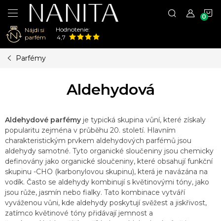
N
Hodnotenie:
Nájdi si
K
parfém
4,7
Prejsť
Parfémy
na
obsah
Aldehydová
Aldehydové parfémy
je typická skupina vůní, které získaly
popularitu zejména v průběhu 20. století. Hlavním
charakteristickým prvkem aldehydových parfémů jsou
aldehydy samotné. Tyto organické sloučeniny jsou chemicky
definovány jako organické sloučeniny, které obsahují funkční
skupinu -CHO (karbonylovou skupinu), která je navázána na
vodík. Často se aldehydy kombinují s květinovými tóny, jako
jsou růže, jasmín nebo fialky. Tato kombinace vytváří
vyváženou vůni, kde aldehydy poskytují svěžest a jiskřivost,
zatímco květinové tóny přidávají jemnost a