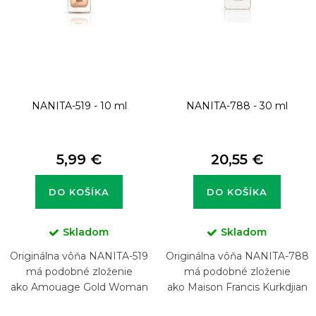
o
d
u
k
t
NANITA-519 - 10 ml
NANITA-788 - 30 ml
o
v
5,99 €
20,55 €
DO KOŠÍKA
DO KOŠÍKA
Skladom
Skladom
Originálna vôňa NANITA-519
Originálna vôňa NANITA-788
má podobné zloženie
má podobné zloženie
ako Amouage Gold Woman
ako Maison Francis Kurkdjian
724