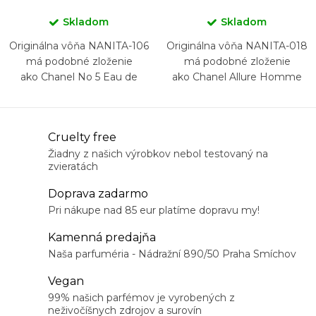
Skladom
Skladom
Originálna vôňa NANITA-106
Originálna vôňa NANITA-018
má podobné zloženie
má podobné zloženie
ako Chanel No 5 Eau de
ako Chanel Allure Homme
Parfum
Sport
O
Cruelty free
v
Žiadny z našich výrobkov nebol testovaný na
zvieratách
l
á
Doprava zadarmo
d
Pri nákupe nad 85 eur platíme dopravu my!
a
Kamenná predajňa
c
Naša parfuméria - Nádražní 890/50 Praha Smíchov
i
Vegan
e
99% našich parfémov je vyrobených z
p
neživočíšnych zdrojov a surovín