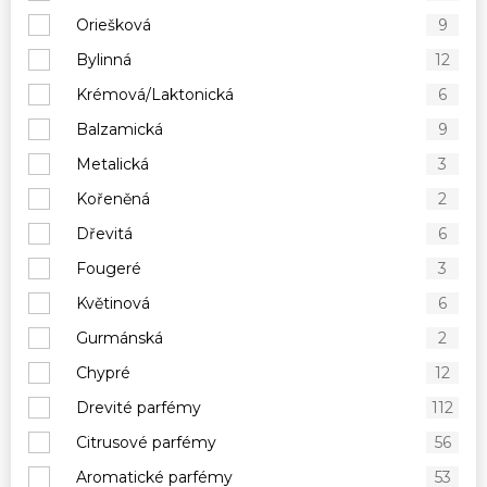
Oriešková
9
Bylinná
12
Krémová/Laktonická
6
Balzamická
9
Metalická
3
Kořeněná
2
Dřevitá
6
Fougeré
3
Květinová
6
Gurmánská
2
Chypré
12
Drevité parfémy
112
Citrusové parfémy
56
Aromatické parfémy
53