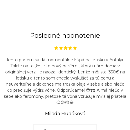
r
v
k
y
v
Posledné hodnotenie
ý
p
i
Tento parfém sa dá momentálne kúpiť na letisku v Antalyi.
s
Takže na to ,že je to nový parfém , ktorý mám doma v
u
originálnej verzii je naozaj identický. Lenže môj stal 350€ na
letisku a tento som chcela vyskúšať za tú cenu a
neuveriteľne a dokonca ma troška oleja v sebe alebo niečo
čo predlžuje výdrž vône. Odporúčame! 😍❣️❣️ A má niečo v
sebe ako feromóny, pretože tá vôňa vzrušuje mňa aj priateľa
😉😝😝😃
Milada Hudáková