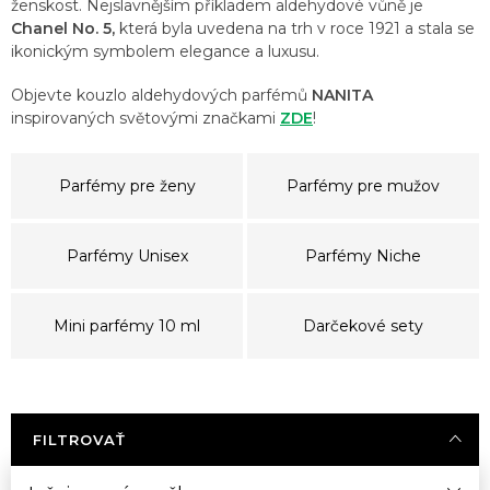
ženskost. Nejslavnějším příkladem aldehydové vůně je
Chanel No. 5,
která byla uvedena na trh v roce 1921 a stala se
ikonickým symbolem elegance a luxusu.
Objevte kouzlo aldehydových parfémů
NANITA
inspirovaných světovými značkami
ZDE
!
Parfémy pre ženy
Parfémy pre mužov
Parfémy Unisex
Parfémy Niche
Mini parfémy 10 ml
Darčekové sety
FILTROVAŤ