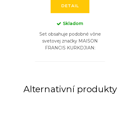
DETAIL
Skladom
Set obsahuje podobné vône
svetovej značky MAISON
FRANCIS KURKDJIAN:
BACCARAT ROUGE 540,
BACCARAT ROUGE 540
EXTRAIT, AQUA VITAE, 724,
GRAND SOIR, (5...