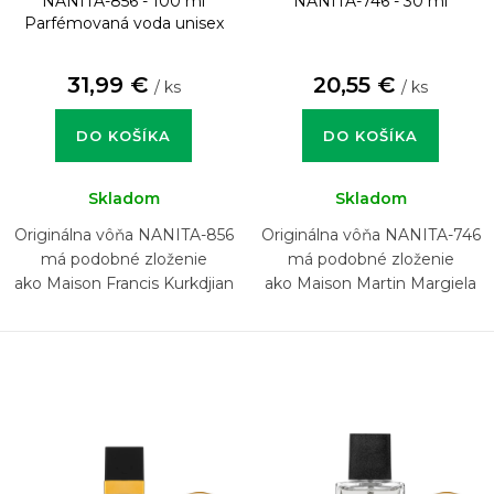
NANITA-856 - 100 ml
NANITA-746 - 30 ml
Parfémovaná voda unisex
31,99 €
20,55 €
/ ks
/ ks
DO KOŠÍKA
DO KOŠÍKA
Skladom
Skladom
Originálna vôňa NANITA-856
Originálna vôňa NANITA-746
má podobné zloženie
má podobné zloženie
ako Maison Francis Kurkdjian
ako Maison Martin Margiela
Oud Satin Mood
Replica Bubble Bath