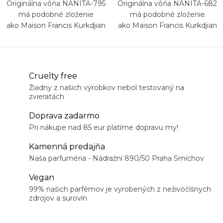
Originálna vôňa NANITA-795
Originálna vôňa NANITA-682
má podobné zloženie
má podobné zloženie
ako Maison Francis Kurkdjian
ako Maison Francis Kurkdjian
Grand Soir
Baccarat Rouge 540 Extrait
Cruelty free
Žiadny z našich výrobkov nebol testovaný na
zvieratách
Doprava zadarmo
Pri nákupe nad 85 eur platíme dopravu my!
Kamenná predajňa
Naša parfuméria - Nádražní 890/50 Praha Smíchov
Vegan
99% našich parfémov je vyrobených z neživočíšnych
zdrojov a surovín