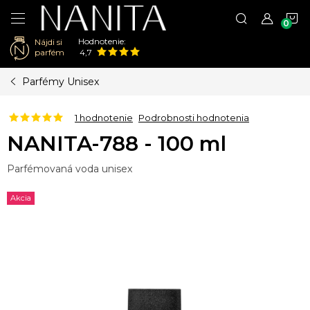
N
Hodnotenie:
Nájdi si
K
parfém
4,7
Prejsť
Parfémy Unisex
na
obsah
1 hodnotenie
Podrobnosti hodnotenia
NANITA-788 - 100 ml
Parfémovaná voda unisex
Akcia