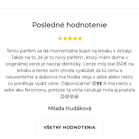
Posledné hodnotenie
Tento parfém sa dá momentálne kúpiť na letisku v Antalyi.
Takže na to ,že je to nový parfém , ktorý mám doma v
originálnej verzii je naozaj identický. Lenže môj stal 350€ na
letisku a tento som chcela vyskúšať za tú cenu a
neuveriteľne a dokonca ma troška oleja v sebe alebo niečo
čo predlžuje výdrž vône. Odporúčame! 😍❣️❣️ A má niečo v
sebe ako feromóny, pretože tá vôňa vzrušuje mňa aj priateľa
😉😝😝😃
Milada Hudáková
VŠETKY HODNOTENIA