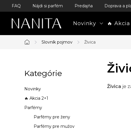
Prejsť
FAQ
Nájdi si parfém
Predajňa
Doprava a pl
na
obsah
Novinky
🔥 Akcia
Slovník pojmov
Živica
Domov
B
Živi
Kategórie
Preskočiť
o
kategórie
č
Živica
je 
Novinky
n
🔥 Akcia 2+1
Parfémy
ý
Parfémy pre ženy
p
Parfémy pre mužov