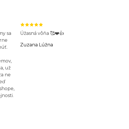
my sa
Úžasná vôňa 🥰❤️👍
rne
Zuzana Lúžna
núť.
émov,
a, už
za ne
Keď
-shope,
nosti.