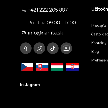
á
Užitoč
+421 222 205 887
p
Po - Pia 09:00 - 17:00
ä
Predajňa
t
info
@
nanita.sk
Často kla
i
Kontakty
e
Blog
Prehlásen
Instagram