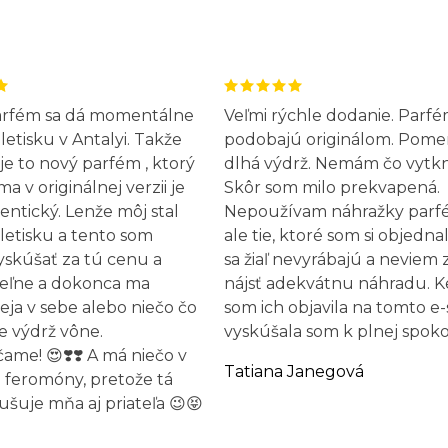
arfém sa dá momentálne
Veľmi rýchle dodanie. Parfé
letisku v Antalyi. Takže
podobajú originálom. Pome
 je to nový parfém , ktorý
dlhá výdrž. Nemám čo vytk
 v originálnej verzii je
Skôr som milo prekvapená.
entický. Lenže môj stal
Nepoužívam náhražky parf
letisku a tento som
ale tie, ktoré som si objednal
yskúšať za tú cenu a
sa žiaľ nevyrábajú a neviem 
eľne a dokonca ma
nájsť adekvátnu náhradu. 
leja v sebe alebo niečo čo
som ich objavila na tomto e
e výdrž vône.
vyskúšala som k plnej spokoj
me! 😍❣️❣️ A má niečo v
Tatiana Janegová
 feromóny, pretože tá
ušuje mňa aj priateľa 😉😝