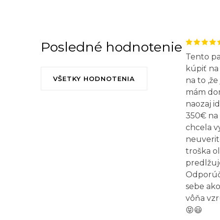
Posledné hodnotenie
Tento p
kúpiť na 
VŠETKY HODNOTENIA
na to ,že
mám doma
naozaj id
350€ na 
chcela v
neuverit
troška o
predlžuj
Odporúča
sebe ako
vôňa vzr
😝😃