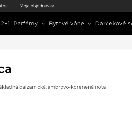
atba
Moja objednávka
 2+1
Parfémy
Bytové vône
Darčekové s
ca
základná balzamická, ambrovo-korenená nota.