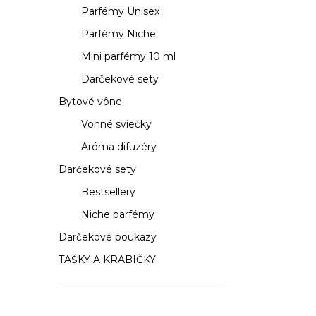
a
Parfémy Unisex
n
Parfémy Niche
e
Mini parfémy 10 ml
Darčekové sety
l
Bytové vône
Vonné sviečky
Aróma difuzéry
Darčekové sety
Bestsellery
Niche parfémy
Darčekové poukazy
TAŠKY A KRABIČKY